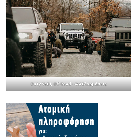
Dirty VeDi, Off Road - 4x4 Εξορμήσεις