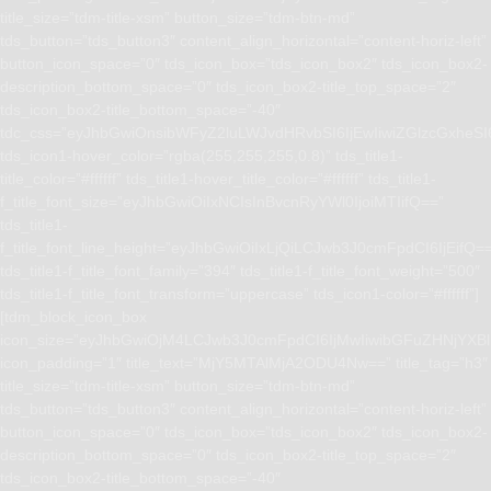
title_size=”tdm-title-xsm” button_size=”tdm-btn-md”
tds_button=”tds_button3″ content_align_horizontal=”content-horiz-left”
button_icon_space=”0″ tds_icon_box=”tds_icon_box2″ tds_icon_box2-
description_bottom_space=”0″ tds_icon_box2-title_top_space=”2″
tds_icon_box2-title_bottom_space=”-40″
tdc_css=”eyJhbGwiOnsibWFyZ2luLWJvdHRvbSI6IjEwIiwiZGlzcGxhe
tds_icon1-hover_color=”rgba(255,255,255,0.8)” tds_title1-
title_color=”#ffffff” tds_title1-hover_title_color=”#ffffff” tds_title1-
f_title_font_size=”eyJhbGwiOiIxNCIsInBvcnRyYWl0IjoiMTIifQ==”
tds_title1-
f_title_font_line_height=”eyJhbGwiOiIxLjQiLCJwb3J0cmFpdCI6IjEifQ=
tds_title1-f_title_font_family=”394″ tds_title1-f_title_font_weight=”500″
tds_title1-f_title_font_transform=”uppercase” tds_icon1-color=”#ffffff”]
[tdm_block_icon_box
icon_size=”eyJhbGwiOjM4LCJwb3J0cmFpdCI6IjMwIiwibGFuZHNjYXBlI
icon_padding=”1″ title_text=”MjY5MTAlMjA2ODU4Nw==” title_tag=”h3″
title_size=”tdm-title-xsm” button_size=”tdm-btn-md”
tds_button=”tds_button3″ content_align_horizontal=”content-horiz-left”
button_icon_space=”0″ tds_icon_box=”tds_icon_box2″ tds_icon_box2-
description_bottom_space=”0″ tds_icon_box2-title_top_space=”2″
tds_icon_box2-title_bottom_space=”-40″