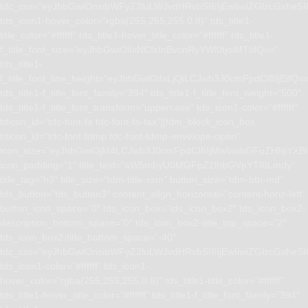
tdc_css=”eyJhbGwiOnsibWFyZ2luLWJvdHRvbSI6IjEwIiwiZGlzcGxhe
tds_icon1-hover_color=”rgba(255,255,255,0.8)” tds_title1-
title_color=”#ffffff” tds_title1-hover_title_color=”#ffffff” tds_title1-
f_title_font_size=”eyJhbGwiOiIxNCIsInBvcnRyYWl0IjoiMTIifQ==”
tds_title1-
f_title_font_line_height=”eyJhbGwiOiIxLjQiLCJwb3J0cmFpdCI6IjEifQ=
tds_title1-f_title_font_family=”394″ tds_title1-f_title_font_weight=”500″
tds_title1-f_title_font_transform=”uppercase” tds_icon1-color=”#ffffff”
tdicon_id=”tdc-font-fa tdc-font-fa-fax”][tdm_block_icon_box
tdicon_id=”tdc-font-tdmp tdc-font-tdmp-envelope-open”
icon_size=”eyJhbGwiOjM4LCJwb3J0cmFpdCI6IjMwIiwibGFuZHNjYXBlI
icon_padding=”1″ title_text=”aW5mbyU0MGFpZ2lhbGVpYTI0Lmdy”
title_tag=”h3″ title_size=”tdm-title-xsm” button_size=”tdm-btn-md”
tds_button=”tds_button3″ content_align_horizontal=”content-horiz-left”
button_icon_space=”0″ tds_icon_box=”tds_icon_box2″ tds_icon_box2-
description_bottom_space=”0″ tds_icon_box2-title_top_space=”2″
tds_icon_box2-title_bottom_space=”-40″
tdc_css=”eyJhbGwiOnsibWFyZ2luLWJvdHRvbSI6IjEwIiwiZGlzcGxhe
tds_icon1-color=”#ffffff” tds_icon1-
hover_color=”rgba(255,255,255,0.8)” tds_title1-title_color=”#ffffff”
tds_title1-hover_title_color=”#ffffff” tds_title1-f_title_font_family=”394″