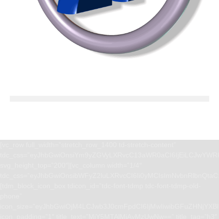
[vc_row full_width=”stretch_row_1400 td-stretch-content”
tdc_css=”eyJhbGwiOnsiYm9yZGVyLXRvcC13aWR0aCI6IjEiLCJwYWRk
svg_height_top=”200″][vc_column width=”1/4″
tdc_css=”eyJhbGwiOnsibWFyZ2luLXRvcCI6Ii0yMCIsImNvbnRlbnQta
[tdm_block_icon_box tdicon_id=”tdc-font-tdmp tdc-font-tdmp-old-
phone”
icon_size=”eyJhbGwiOjM4LCJwb3J0cmFpdCI6IjMwIiwibGFuZHNjYXBlI
icon_padding=”1″ title_text=”MjY5MTAlMjAyMzUwNw==” title_tag=”h3″