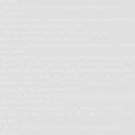
tds_title1-
f_title_font_size=”eyJhbGwiOiIxNCIsInBvcnRyYWl0IjoiMTIifQ==”
tds_title1-
f_title_font_line_height=”eyJhbGwiOiIxLjQiLCJwb3J0cmFpdCI6IjEifQ=
tds_title1-f_title_font_weight=”500″ tds_title1-
f_title_font_transform=”uppercase”][tdm_block_icon_box
tdicon_id=”tdc-font-tdmp tdc-font-tdmp-location”
icon_size=”eyJhbGwiOjM4LCJwb3J0cmFpdCI6IjMwIiwibGFuZHNjYXBlI
icon_padding=”1″
title_text=”JUNFJTkxJUNFJUI4LiUyMCVDRSVBNiVDRSVCMSVD
title_tag=”h3″ title_size=”tdm-title-xsm” button_size=”tdm-btn-md”
tds_button=”tds_button3″ content_align_horizontal=”content-horiz-left”
button_icon_space=”0″ tds_icon_box=”tds_icon_box2″ tds_icon_box2-
description_bottom_space=”0″ tds_icon_box2-title_top_space=”2″
tds_icon_box2-title_bottom_space=”-40″
tdc_css=”eyJhbGwiOnsibWFyZ2luLWJvdHRvbSI6IjAiLCJkaXNwbGF5I
tds_icon1-color=”#ffffff” tds_icon1-
hover_color=”rgba(255,255,255,0.8)” tds_title1-title_color=”#ffffff”
tds_title1-hover_title_color=”#ffffff” tds_title1-f_title_font_family=”394″
tds_title1-
f_title_font_size=”eyJhbGwiOiIxNCIsInBvcnRyYWl0IjoiMTIifQ==”
tds_title1-