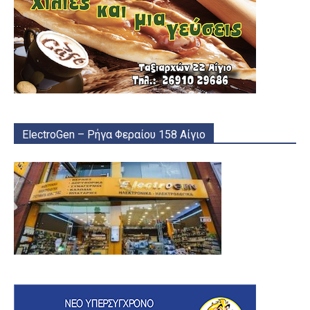
ElectroGen – Ρήγα Φεραίου 158 Αίγιο