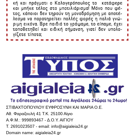
ΣΤΙΒΑΧΤΟΠΟΥΛΟΥ ΕΥΦΡΟΣΥΝΗ ΚΑΙ ΜΑΡΙΑ Ο.Ε.
Αθ. Φαραζουλή 41 Τ.Κ. 25100 Αίγιο
Α.Φ.Μ.: 999893467 - Δ.Ο.Υ. ΑΙΓΙΟΥ
Τ. 2691023507 - email: info@aigialeia24.gr
Domain name: aigialeia24.gr