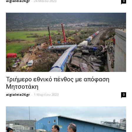
aigialeia24.gr
-
24 Μαΐου 2023
0
Τριήμερο εθνικό πένθος με απόφαση
Μητσοτάκη
aigialeia24.gr
-
1 Μαρτίου 2023
0