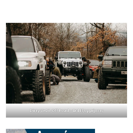
Dirty VeDi, Off Road - 4x4 Εξορμήσεις