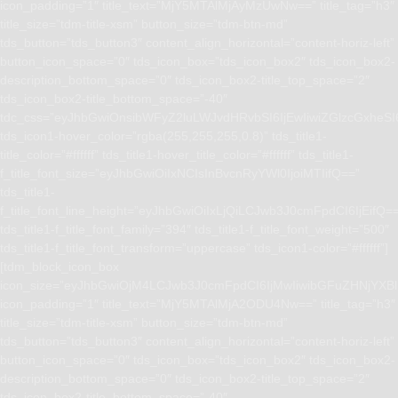
icon_padding=”1″ title_text=”MjY5MTAlMjAyMzUwNw==” title_tag=”h3″
title_size=”tdm-title-xsm” button_size=”tdm-btn-md”
tds_button=”tds_button3″ content_align_horizontal=”content-horiz-left”
button_icon_space=”0″ tds_icon_box=”tds_icon_box2″ tds_icon_box2-
description_bottom_space=”0″ tds_icon_box2-title_top_space=”2″
tds_icon_box2-title_bottom_space=”-40″
tdc_css=”eyJhbGwiOnsibWFyZ2luLWJvdHRvbSI6IjEwIiwiZGlzcGxhe
tds_icon1-hover_color=”rgba(255,255,255,0.8)” tds_title1-
title_color=”#ffffff” tds_title1-hover_title_color=”#ffffff” tds_title1-
f_title_font_size=”eyJhbGwiOiIxNCIsInBvcnRyYWl0IjoiMTIifQ==”
tds_title1-
f_title_font_line_height=”eyJhbGwiOiIxLjQiLCJwb3J0cmFpdCI6IjEifQ=
tds_title1-f_title_font_family=”394″ tds_title1-f_title_font_weight=”500″
tds_title1-f_title_font_transform=”uppercase” tds_icon1-color=”#ffffff”]
[tdm_block_icon_box
icon_size=”eyJhbGwiOjM4LCJwb3J0cmFpdCI6IjMwIiwibGFuZHNjYXBlI
icon_padding=”1″ title_text=”MjY5MTAlMjA2ODU4Nw==” title_tag=”h3″
title_size=”tdm-title-xsm” button_size=”tdm-btn-md”
tds_button=”tds_button3″ content_align_horizontal=”content-horiz-left”
button_icon_space=”0″ tds_icon_box=”tds_icon_box2″ tds_icon_box2-
description_bottom_space=”0″ tds_icon_box2-title_top_space=”2″
tds_icon_box2-title_bottom_space=”-40″