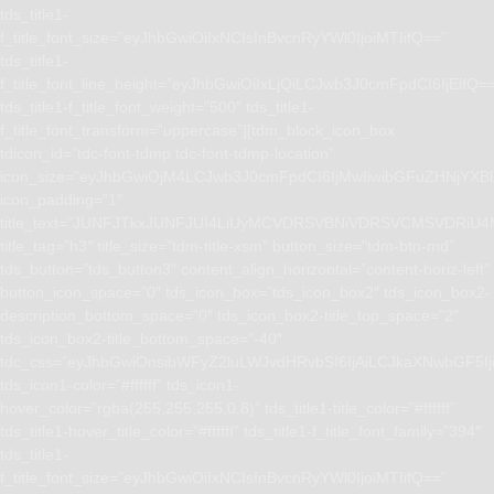
tds_title1-
f_title_font_size=”eyJhbGwiOiIxNCIsInBvcnRyYWl0IjoiMTIifQ==”
tds_title1-
f_title_font_line_height=”eyJhbGwiOiIxLjQiLCJwb3J0cmFpdCI6IjEifQ=
tds_title1-f_title_font_weight=”500″ tds_title1-
f_title_font_transform=”uppercase”][tdm_block_icon_box
tdicon_id=”tdc-font-tdmp tdc-font-tdmp-location”
icon_size=”eyJhbGwiOjM4LCJwb3J0cmFpdCI6IjMwIiwibGFuZHNjYXBlI
icon_padding=”1″
title_text=”JUNFJTkxJUNFJUI4LiUyMCVDRSVBNiVDRSVCMSVD
title_tag=”h3″ title_size=”tdm-title-xsm” button_size=”tdm-btn-md”
tds_button=”tds_button3″ content_align_horizontal=”content-horiz-left”
button_icon_space=”0″ tds_icon_box=”tds_icon_box2″ tds_icon_box2-
description_bottom_space=”0″ tds_icon_box2-title_top_space=”2″
tds_icon_box2-title_bottom_space=”-40″
tdc_css=”eyJhbGwiOnsibWFyZ2luLWJvdHRvbSI6IjAiLCJkaXNwbGF5I
tds_icon1-color=”#ffffff” tds_icon1-
hover_color=”rgba(255,255,255,0.8)” tds_title1-title_color=”#ffffff”
tds_title1-hover_title_color=”#ffffff” tds_title1-f_title_font_family=”394″
tds_title1-
f_title_font_size=”eyJhbGwiOiIxNCIsInBvcnRyYWl0IjoiMTIifQ==”