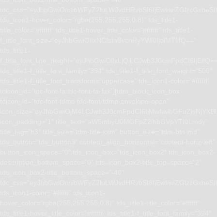
tdc_css=”eyJhbGwiOnsibWFyZ2luLWJvdHRvbSI6IjEwIiwiZGlzcGxhe
tds_icon1-hover_color=”rgba(255,255,255,0.8)” tds_title1-
title_color=”#ffffff” tds_title1-hover_title_color=”#ffffff” tds_title1-
f_title_font_size=”eyJhbGwiOiIxNCIsInBvcnRyYWl0IjoiMTIifQ==”
tds_title1-
f_title_font_line_height=”eyJhbGwiOiIxLjQiLCJwb3J0cmFpdCI6IjEifQ=
tds_title1-f_title_font_family=”394″ tds_title1-f_title_font_weight=”500″
tds_title1-f_title_font_transform=”uppercase” tds_icon1-color=”#ffffff”
tdicon_id=”tdc-font-fa tdc-font-fa-fax”][tdm_block_icon_box
tdicon_id=”tdc-font-tdmp tdc-font-tdmp-envelope-open”
icon_size=”eyJhbGwiOjM4LCJwb3J0cmFpdCI6IjMwIiwibGFuZHNjYXBlI
icon_padding=”1″ title_text=”aW5mbyU0MGFpZ2lhbGVpYTI0Lmdy”
title_tag=”h3″ title_size=”tdm-title-xsm” button_size=”tdm-btn-md”
tds_button=”tds_button3″ content_align_horizontal=”content-horiz-left”
button_icon_space=”0″ tds_icon_box=”tds_icon_box2″ tds_icon_box2-
description_bottom_space=”0″ tds_icon_box2-title_top_space=”2″
tds_icon_box2-title_bottom_space=”-40″
tdc_css=”eyJhbGwiOnsibWFyZ2luLWJvdHRvbSI6IjEwIiwiZGlzcGxhe
tds_icon1-color=”#ffffff” tds_icon1-
hover_color=”rgba(255,255,255,0.8)” tds_title1-title_color=”#ffffff”
tds_title1-hover_title_color=”#ffffff” tds_title1-f_title_font_family=”394″