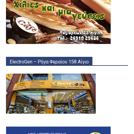
ElectroGen – Ρήγα Φεραίου 158 Αίγιο