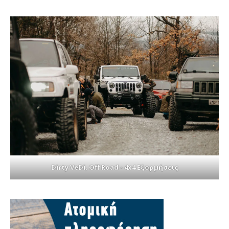
Dirty VeDi, Off Road - 4x4 Εξορμήσεις