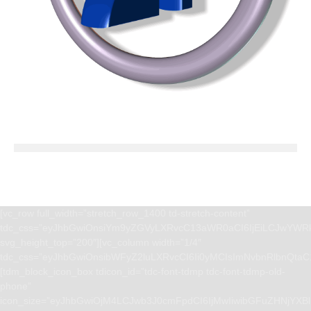
[vc_row full_width=”stretch_row_1400 td-stretch-content”
tdc_css=”eyJhbGwiOnsiYm9yZGVyLXRvcC13aWR0aCI6IjEiLCJwYWRk
svg_height_top=”200″][vc_column width=”1/4″
tdc_css=”eyJhbGwiOnsibWFyZ2luLXRvcCI6Ii0yMCIsImNvbnRlbnQta
[tdm_block_icon_box tdicon_id=”tdc-font-tdmp tdc-font-tdmp-old-
phone”
icon_size=”eyJhbGwiOjM4LCJwb3J0cmFpdCI6IjMwIiwibGFuZHNjYXBlI