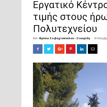
Εργατικό Κέντρο
τιμής στους ήρ
Πολυτεχνείου
Από
Φρόσω Στιβαχτοπούλου - Σταυρίδη
-
18 Νοεμβρ