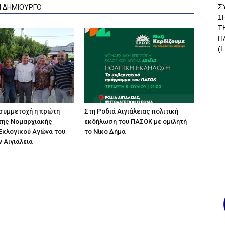
Σ
Ν ΔΗΜΙΟΥΡΓΟ
1
Τ
Π
(L
συμμετοχή η πρώτη
Στη Ροδιά Αιγιάλειας πολιτική
της Νομαρχιακής
εκδήλωση του ΠΑΣΟΚ με ομιλητή
Εκλογικού Αγώνα του
το Νίκο Δήμα
 Αιγιάλεια