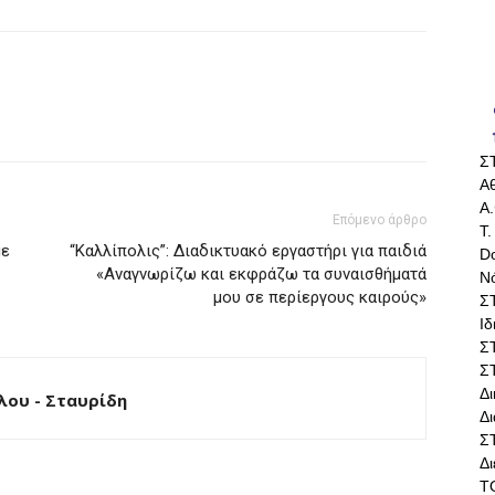
Σ
Αθ
Α.
Επόμενο άρθρο
Τ.
με
“Καλλίπολις”: Διαδικτυακό εργαστήρι για παιδιά
Do
«Αναγνωρίζω και εκφράζω τα συναισθήματά
Ν
μου σε περίεργους καιρούς»
Σ
Ι
Σ
Σ
Δ
ου - Σταυρίδη
Δι
Σ
Δ
Τ