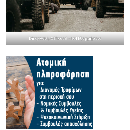
Dirty VeDi, Off Road - 4x4 Εξορμήσεις