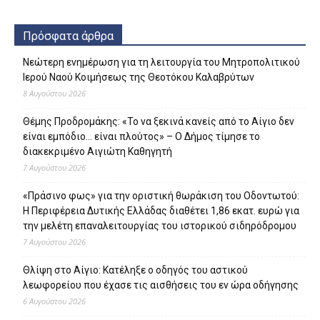
Πρόσφατα άρθρα
Νεώτερη ενημέρωση για τη λειτουργία του Μητροπολιτικού
Ιερού Ναού Κοιμήσεως της Θεοτόκου Καλαβρύτων
8 Αυγούστου 2026
Θέμης Προδρομάκης: «Το να ξεκινά κανείς από το Αίγιο δεν
είναι εμπόδιο… είναι πλούτος» – O Δήμος τίμησε το
διακεκριμένο Αιγιώτη Καθηγητή
7 Αυγούστου 2026
«Πράσινο φως» για την οριστική θωράκιση του Οδοντωτού:
Η Περιφέρεια Δυτικής Ελλάδας διαθέτει 1,86 εκατ. ευρώ για
την μελέτη επαναλειτουργίας του ιστορικού σιδηρόδρομου
7 Αυγούστου 2026
Θλίψη στο Αίγιο: Κατέληξε ο οδηγός του αστικού
λεωφορείου που έχασε τις αισθήσεις του εν ώρα οδήγησης
6 Αυγούστου 2026