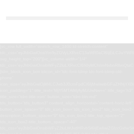
[vc_row full_width=”stretch_row_1400 td-stretch-content”
tdc_css=”eyJhbGwiOnsiYm9yZGVyLXRvcC13aWR0aCI6IjEiLCJwYWRk
svg_height_top=”200″][vc_column width=”1/4″
tdc_css=”eyJhbGwiOnsibWFyZ2luLXRvcCI6Ii0yMCIsImNvbnRlbnQta
[tdm_block_icon_box tdicon_id=”tdc-font-tdmp tdc-font-tdmp-old-
phone”
icon_size=”eyJhbGwiOjM4LCJwb3J0cmFpdCI6IjMwIiwibGFuZHNjYXBlI
icon_padding=”1″ title_text=”MjY5MTAlMjAyMzUwNw==” title_tag=”h3″
title_size=”tdm-title-xsm” button_size=”tdm-btn-md”
tds_button=”tds_button3″ content_align_horizontal=”content-horiz-left”
button_icon_space=”0″ tds_icon_box=”tds_icon_box2″ tds_icon_box2-
description_bottom_space=”0″ tds_icon_box2-title_top_space=”2″
tds_icon_box2-title_bottom_space=”-40″
tdc_css=”eyJhbGwiOnsibWFyZ2luLWJvdHRvbSI6IjEwIiwiZGlzcGxhe