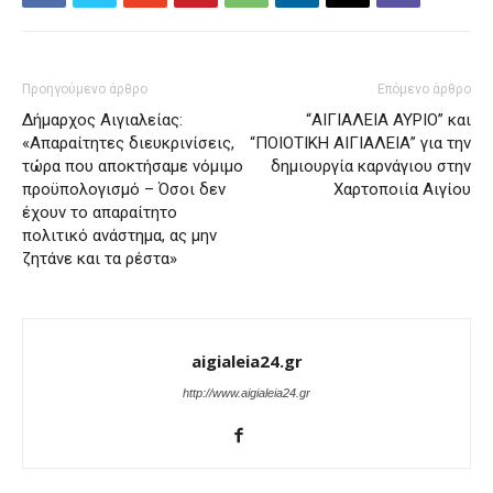
Προηγούμενο άρθρο
Επόμενο άρθρο
Δήμαρχος Αιγιαλείας:
“ΑΙΓΙΑΛΕΙΑ ΑΥΡΙΟ” και
«Απαραίτητες διευκρινίσεις,
“ΠΟΙΟΤΙΚΗ ΑΙΓΙΑΛΕΙΑ” για την
τώρα που αποκτήσαμε νόμιμο
δημιουργία καρνάγιου στην
προϋπολογισμό – Όσοι δεν
Χαρτοποιία Αιγίου
έχουν το απαραίτητο
πολιτικό ανάστημα, ας μην
ζητάνε και τα ρέστα»
aigialeia24.gr
http://www.aigialeia24.gr