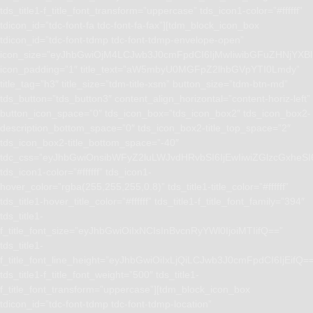
tds_title1-f_title_font_transform=”uppercase” tds_icon1-color=”#ffffff”
tdicon_id=”tdc-font-fa tdc-font-fa-fax”][tdm_block_icon_box
tdicon_id=”tdc-font-tdmp tdc-font-tdmp-envelope-open”
icon_size=”eyJhbGwiOjM4LCJwb3J0cmFpdCI6IjMwIiwibGFuZHNjYXBlI
icon_padding=”1″ title_text=”aW5mbyU0MGFpZ2lhbGVpYTI0Lmdy”
title_tag=”h3″ title_size=”tdm-title-xsm” button_size=”tdm-btn-md”
tds_button=”tds_button3″ content_align_horizontal=”content-horiz-left”
button_icon_space=”0″ tds_icon_box=”tds_icon_box2″ tds_icon_box2-
description_bottom_space=”0″ tds_icon_box2-title_top_space=”2″
tds_icon_box2-title_bottom_space=”-40″
tdc_css=”eyJhbGwiOnsibWFyZ2luLWJvdHRvbSI6IjEwIiwiZGlzcGxhe
tds_icon1-color=”#ffffff” tds_icon1-
hover_color=”rgba(255,255,255,0.8)” tds_title1-title_color=”#ffffff”
tds_title1-hover_title_color=”#ffffff” tds_title1-f_title_font_family=”394″
tds_title1-
f_title_font_size=”eyJhbGwiOiIxNCIsInBvcnRyYWl0IjoiMTIifQ==”
tds_title1-
f_title_font_line_height=”eyJhbGwiOiIxLjQiLCJwb3J0cmFpdCI6IjEifQ=
tds_title1-f_title_font_weight=”500″ tds_title1-
f_title_font_transform=”uppercase”][tdm_block_icon_box
tdicon_id=”tdc-font-tdmp tdc-font-tdmp-location”