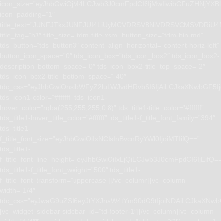
icon_size=”eyJhbGwiOjM4LCJwb3J0cmFpdCI6IjMwIiwibGFuZHNjYXBlI
icon_padding=”1″
title_text=”JUNFJTkxJUNFJUI4LiUyMCVDRSVBNiVDRSVCMSVD
title_tag=”h3″ title_size=”tdm-title-xsm” button_size=”tdm-btn-md”
tds_button=”tds_button3″ content_align_horizontal=”content-horiz-left”
button_icon_space=”0″ tds_icon_box=”tds_icon_box2″ tds_icon_box2-
description_bottom_space=”0″ tds_icon_box2-title_top_space=”2″
tds_icon_box2-title_bottom_space=”-40″
tdc_css=”eyJhbGwiOnsibWFyZ2luLWJvdHRvbSI6IjAiLCJkaXNwbGF5I
tds_icon1-color=”#ffffff” tds_icon1-
hover_color=”rgba(255,255,255,0.8)” tds_title1-title_color=”#ffffff”
tds_title1-hover_title_color=”#ffffff” tds_title1-f_title_font_family=”394″
tds_title1-
f_title_font_size=”eyJhbGwiOiIxNCIsInBvcnRyYWl0IjoiMTIifQ==”
tds_title1-
f_title_font_line_height=”eyJhbGwiOiIxLjQiLCJwb3J0cmFpdCI6IjEifQ=
tds_title1-f_title_font_weight=”500″ tds_title1-
f_title_font_transform=”uppercase”][/vc_column][vc_column
width=”1/4″
tdc_css=”eyJwaG9uZSI6eyJtYXJnaW4tYm90dG9tIjoiNDAiLCJkaXNwb
[vc_widget_sidebar sidebar_id=”td-footer-1″][/vc_column][vc_column