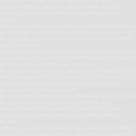
tds_icon1-hover_color=”rgba(255,255,255,0.8)” tds_title1-
title_color=”#ffffff” tds_title1-hover_title_color=”#ffffff” tds_title1-
f_title_font_size=”eyJhbGwiOiIxNCIsInBvcnRyYWl0IjoiMTIifQ==”
tds_title1-
f_title_font_line_height=”eyJhbGwiOiIxLjQiLCJwb3J0cmFpdCI6IjEifQ=
tds_title1-f_title_font_family=”394″ tds_title1-f_title_font_weight=”500″
tds_title1-f_title_font_transform=”uppercase” tds_icon1-color=”#ffffff”]
[tdm_block_icon_box
icon_size=”eyJhbGwiOjM4LCJwb3J0cmFpdCI6IjMwIiwibGFuZHNjYXBlI
icon_padding=”1″ title_text=”MjY5MTAlMjA2ODU4Nw==” title_tag=”h3″
title_size=”tdm-title-xsm” button_size=”tdm-btn-md”
tds_button=”tds_button3″ content_align_horizontal=”content-horiz-left”
button_icon_space=”0″ tds_icon_box=”tds_icon_box2″ tds_icon_box2-
description_bottom_space=”0″ tds_icon_box2-title_top_space=”2″
tds_icon_box2-title_bottom_space=”-40″
tdc_css=”eyJhbGwiOnsibWFyZ2luLWJvdHRvbSI6IjEwIiwiZGlzcGxhe
tds_icon1-hover_color=”rgba(255,255,255,0.8)” tds_title1-
title_color=”#ffffff” tds_title1-hover_title_color=”#ffffff” tds_title1-
f_title_font_size=”eyJhbGwiOiIxNCIsInBvcnRyYWl0IjoiMTIifQ==”
tds_title1-
f_title_font_line_height=”eyJhbGwiOiIxLjQiLCJwb3J0cmFpdCI6IjEifQ=
tds_title1-f_title_font_family=”394″ tds_title1-f_title_font_weight=”500″