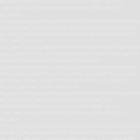
title_color=”#ffffff” tds_title1-hover_title_color=”#ffffff” tds_title1-
f_title_font_size=”eyJhbGwiOiIxNCIsInBvcnRyYWl0IjoiMTIifQ==”
tds_title1-
f_title_font_line_height=”eyJhbGwiOiIxLjQiLCJwb3J0cmFpdCI6IjEifQ=
tds_title1-f_title_font_family=”394″ tds_title1-f_title_font_weight=”500″
tds_title1-f_title_font_transform=”uppercase” tds_icon1-color=”#ffffff”]
[tdm_block_icon_box
icon_size=”eyJhbGwiOjM4LCJwb3J0cmFpdCI6IjMwIiwibGFuZHNjYXBlI
icon_padding=”1″ title_text=”MjY5MTAlMjA2ODU4Nw==” title_tag=”h3″
title_size=”tdm-title-xsm” button_size=”tdm-btn-md”
tds_button=”tds_button3″ content_align_horizontal=”content-horiz-left”
button_icon_space=”0″ tds_icon_box=”tds_icon_box2″ tds_icon_box2-
description_bottom_space=”0″ tds_icon_box2-title_top_space=”2″
tds_icon_box2-title_bottom_space=”-40″
tdc_css=”eyJhbGwiOnsibWFyZ2luLWJvdHRvbSI6IjEwIiwiZGlzcGxhe
tds_icon1-hover_color=”rgba(255,255,255,0.8)” tds_title1-
title_color=”#ffffff” tds_title1-hover_title_color=”#ffffff” tds_title1-
f_title_font_size=”eyJhbGwiOiIxNCIsInBvcnRyYWl0IjoiMTIifQ==”
tds_title1-
f_title_font_line_height=”eyJhbGwiOiIxLjQiLCJwb3J0cmFpdCI6IjEifQ=
tds_title1-f_title_font_family=”394″ tds_title1-f_title_font_weight=”500″
tds_title1-f_title_font_transform=”uppercase” tds_icon1-color=”#ffffff”