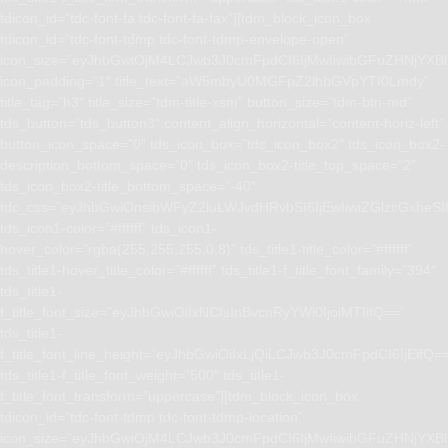
tdicon_id=”tdc-font-fa tdc-font-fa-fax”][tdm_block_icon_box
tdicon_id=”tdc-font-tdmp tdc-font-tdmp-envelope-open”
icon_size=”eyJhbGwiOjM4LCJwb3J0cmFpdCI6IjMwIiwibGFuZHNjYXBlI
icon_padding=”1″ title_text=”aW5mbyU0MGFpZ2lhbGVpYTI0Lmdy”
title_tag=”h3″ title_size=”tdm-title-xsm” button_size=”tdm-btn-md”
tds_button=”tds_button3″ content_align_horizontal=”content-horiz-left”
button_icon_space=”0″ tds_icon_box=”tds_icon_box2″ tds_icon_box2-
description_bottom_space=”0″ tds_icon_box2-title_top_space=”2″
tds_icon_box2-title_bottom_space=”-40″
tdc_css=”eyJhbGwiOnsibWFyZ2luLWJvdHRvbSI6IjEwIiwiZGlzcGxhe
tds_icon1-color=”#ffffff” tds_icon1-
hover_color=”rgba(255,255,255,0.8)” tds_title1-title_color=”#ffffff”
tds_title1-hover_title_color=”#ffffff” tds_title1-f_title_font_family=”394″
tds_title1-
f_title_font_size=”eyJhbGwiOiIxNCIsInBvcnRyYWl0IjoiMTIifQ==”
tds_title1-
f_title_font_line_height=”eyJhbGwiOiIxLjQiLCJwb3J0cmFpdCI6IjEifQ=
tds_title1-f_title_font_weight=”500″ tds_title1-
f_title_font_transform=”uppercase”][tdm_block_icon_box
tdicon_id=”tdc-font-tdmp tdc-font-tdmp-location”
icon_size=”eyJhbGwiOjM4LCJwb3J0cmFpdCI6IjMwIiwibGFuZHNjYXBlI