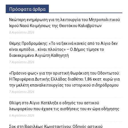
Πρόσφατα άρθρα
Νεώτερη ενημέρωση για τη λειτουργία του Μητροπολιτικού
Ιερού Ναού Κοιμήσεως της Θεοτόκου Καλαβρύτων
8 Αυγούστου 2026
Θέμης Προδρομάκης: «Το να ξεκινά κανείς από το Αίγιο δεν
είναι εμπόδιο… είναι πλούτος» – O Δήμος τίμησε το
διακεκριμένο Αιγιώτη Καθηγητή
7 Αυγούστου 2026
«Πράσινο φως» για την οριστική θωράκιση του Οδοντωτού:
Η Περιφέρεια Δυτικής Ελλάδας διαθέτει 1,86 εκατ. ευρώ για
την μελέτη επαναλειτουργίας του ιστορικού σιδηρόδρομου
7 Αυγούστου 2026
Θλίψη στο Αίγιο: Κατέληξε ο οδηγός του αστικού
λεωφορείου που έχασε τις αισθήσεις του εν ώρα οδήγησης
6 Αυγούστου 2026
Σοκ στη Βασιλέως Κωνσταντίνου: Οδηγός αστικού