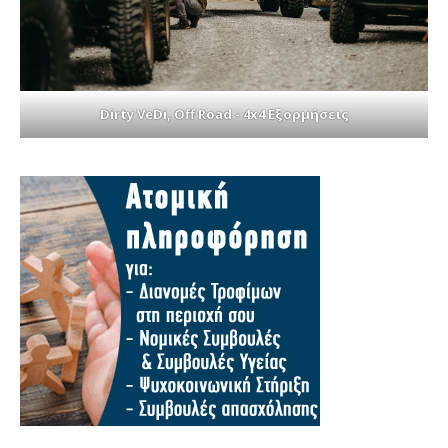
Dirty VeDi, Off Road - 4x4 Εξορμήσεις