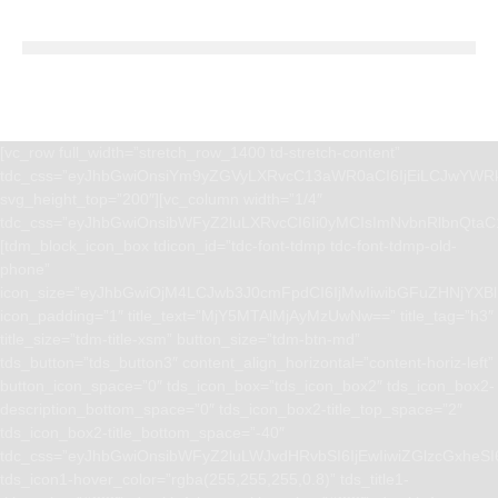
[vc_row full_width=”stretch_row_1400 td-stretch-content”
tdc_css=”eyJhbGwiOnsiYm9yZGVyLXRvcC13aWR0aCI6IjEiLCJwYWRk
svg_height_top=”200″][vc_column width=”1/4″
tdc_css=”eyJhbGwiOnsibWFyZ2luLXRvcCI6Ii0yMCIsImNvbnRlbnQta
[tdm_block_icon_box tdicon_id=”tdc-font-tdmp tdc-font-tdmp-old-
phone”
icon_size=”eyJhbGwiOjM4LCJwb3J0cmFpdCI6IjMwIiwibGFuZHNjYXBlI
icon_padding=”1″ title_text=”MjY5MTAlMjAyMzUwNw==” title_tag=”h3″
title_size=”tdm-title-xsm” button_size=”tdm-btn-md”
tds_button=”tds_button3″ content_align_horizontal=”content-horiz-left”
button_icon_space=”0″ tds_icon_box=”tds_icon_box2″ tds_icon_box2-
description_bottom_space=”0″ tds_icon_box2-title_top_space=”2″
tds_icon_box2-title_bottom_space=”-40″
tdc_css=”eyJhbGwiOnsibWFyZ2luLWJvdHRvbSI6IjEwIiwiZGlzcGxhe
tds_icon1-hover_color=”rgba(255,255,255,0.8)” tds_title1-