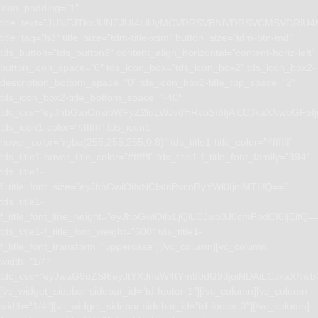
icon_padding=”1″
title_text=”JUNFJTkxJUNFJUI4LiUyMCVDRSVBNiVDRSVCMSVD
title_tag=”h3″ title_size=”tdm-title-xsm” button_size=”tdm-btn-md”
tds_button=”tds_button3″ content_align_horizontal=”content-horiz-left”
button_icon_space=”0″ tds_icon_box=”tds_icon_box2″ tds_icon_box2-
description_bottom_space=”0″ tds_icon_box2-title_top_space=”2″
tds_icon_box2-title_bottom_space=”-40″
tdc_css=”eyJhbGwiOnsibWFyZ2luLWJvdHRvbSI6IjAiLCJkaXNwbGF5I
tds_icon1-color=”#ffffff” tds_icon1-
hover_color=”rgba(255,255,255,0.8)” tds_title1-title_color=”#ffffff”
tds_title1-hover_title_color=”#ffffff” tds_title1-f_title_font_family=”394″
tds_title1-
f_title_font_size=”eyJhbGwiOiIxNCIsInBvcnRyYWl0IjoiMTIifQ==”
tds_title1-
f_title_font_line_height=”eyJhbGwiOiIxLjQiLCJwb3J0cmFpdCI6IjEifQ=
tds_title1-f_title_font_weight=”500″ tds_title1-
f_title_font_transform=”uppercase”][/vc_column][vc_column
width=”1/4″
tdc_css=”eyJwaG9uZSI6eyJtYXJnaW4tYm90dG9tIjoiNDAiLCJkaXNwb
[vc_widget_sidebar sidebar_id=”td-footer-1″][/vc_column][vc_column
width=”1/4″][vc_widget_sidebar sidebar_id=”td-footer-3″][/vc_column]