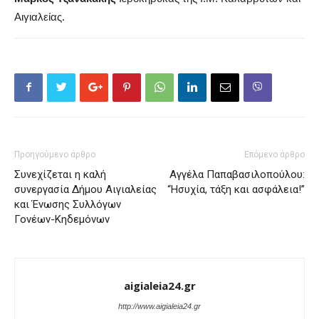
Αιγιαλείας.
Προηγούμενο άρθρο
Επόμενο άρθρο
Συνεχίζεται η καλή
Αγγέλα Παπαβασιλοπούλου:
συνεργασία Δήμου Αιγιαλείας
“Ησυχία, τάξη και ασφάλεια!”
και Ένωσης Συλλόγων
Γονέων-Κηδεμόνων
aigialeia24.gr
http://www.aigialeia24.gr