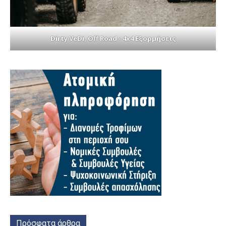
Dirty VeDi, Off Road - 4x4 Εξορμήσεις
Πρόσφατα άρθρα