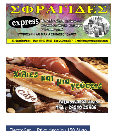
ElectroGen – Ρήγα Φεραίου 158 Αίγιο