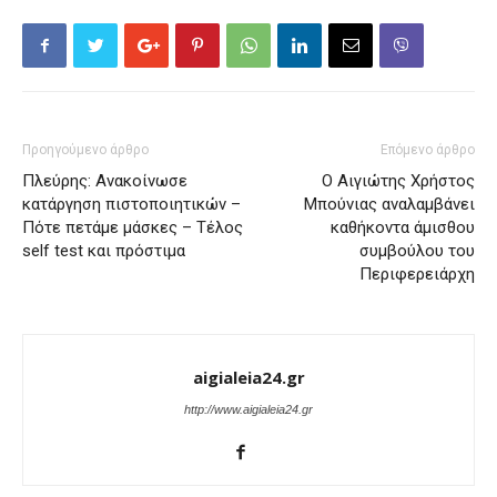
Προηγούμενο άρθρο
Επόμενο άρθρο
Πλεύρης: Ανακοίνωσε
Ο Αιγιώτης Χρήστος
κατάργηση πιστοποιητικών –
Μπούνιας αναλαμβάνει
Πότε πετάμε μάσκες – Τέλος
καθήκοντα άμισθου
self test και πρόστιμα
συμβούλου του
Περιφερειάρχη
aigialeia24.gr
http://www.aigialeia24.gr