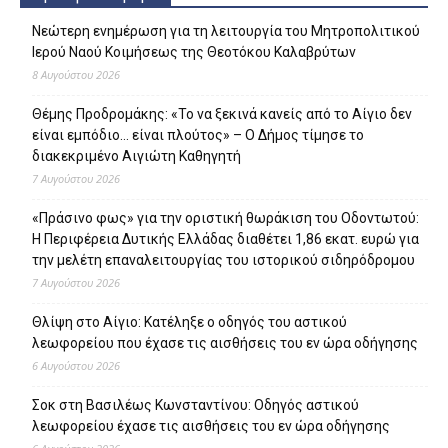
Νεώτερη ενημέρωση για τη λειτουργία του Μητροπολιτικού
Ιερού Ναού Κοιμήσεως της Θεοτόκου Καλαβρύτων
8 Αυγούστου 2026
Θέμης Προδρομάκης: «Το να ξεκινά κανείς από το Αίγιο δεν
είναι εμπόδιο… είναι πλούτος» – O Δήμος τίμησε το
διακεκριμένο Αιγιώτη Καθηγητή
7 Αυγούστου 2026
«Πράσινο φως» για την οριστική θωράκιση του Οδοντωτού:
Η Περιφέρεια Δυτικής Ελλάδας διαθέτει 1,86 εκατ. ευρώ για
την μελέτη επαναλειτουργίας του ιστορικού σιδηρόδρομου
7 Αυγούστου 2026
Θλίψη στο Αίγιο: Κατέληξε ο οδηγός του αστικού
λεωφορείου που έχασε τις αισθήσεις του εν ώρα οδήγησης
6 Αυγούστου 2026
Σοκ στη Βασιλέως Κωνσταντίνου: Οδηγός αστικού
λεωφορείου έχασε τις αισθήσεις του εν ώρα οδήγησης