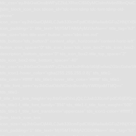
tdc_css=”eyJhbGwiOnsibWFyZ2luLXRvcCI6Ii0yMCIsImNvbnRlbnQta
[tdm_block_icon_box tdicon_id=”tdc-font-tdmp tdc-font-tdmp-old-
phone”
icon_size=”eyJhbGwiOjM4LCJwb3J0cmFpdCI6IjMwIiwibGFuZHNjYXBlI
icon_padding=”1″ title_text=”MjY5MTAlMjAyMzUwNw==” title_tag=”h3″
title_size=”tdm-title-xsm” button_size=”tdm-btn-md”
tds_button=”tds_button3″ content_align_horizontal=”content-horiz-left”
button_icon_space=”0″ tds_icon_box=”tds_icon_box2″ tds_icon_box2-
description_bottom_space=”0″ tds_icon_box2-title_top_space=”2″
tds_icon_box2-title_bottom_space=”-40″
tdc_css=”eyJhbGwiOnsibWFyZ2luLWJvdHRvbSI6IjEwIiwiZGlzcGxhe
tds_icon1-hover_color=”rgba(255,255,255,0.8)” tds_title1-
title_color=”#ffffff” tds_title1-hover_title_color=”#ffffff” tds_title1-
f_title_font_size=”eyJhbGwiOiIxNCIsInBvcnRyYWl0IjoiMTIifQ==”
tds_title1-
f_title_font_line_height=”eyJhbGwiOiIxLjQiLCJwb3J0cmFpdCI6IjEifQ=
tds_title1-f_title_font_family=”394″ tds_title1-f_title_font_weight=”500″
tds_title1-f_title_font_transform=”uppercase” tds_icon1-color=”#ffffff”]
[tdm_block_icon_box
icon_size=”eyJhbGwiOjM4LCJwb3J0cmFpdCI6IjMwIiwibGFuZHNjYXBlI
icon_padding=”1″ title_text=”MjY5MTAlMjA2ODU4Nw==” title_tag=”h3″