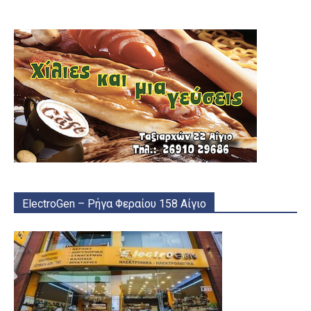
ElectroGen – Ρήγα Φεραίου 158 Αίγιο