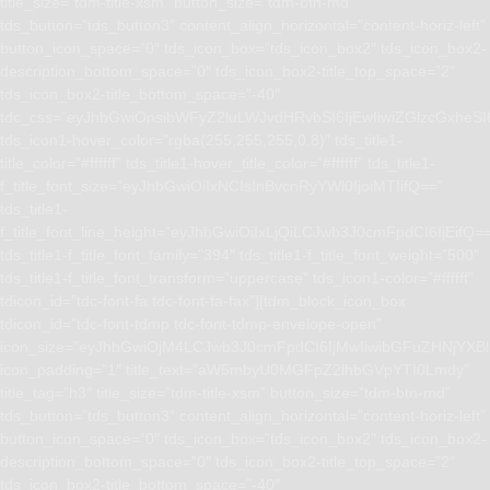
title_size=”tdm-title-xsm” button_size=”tdm-btn-md”
tds_button=”tds_button3″ content_align_horizontal=”content-horiz-left”
button_icon_space=”0″ tds_icon_box=”tds_icon_box2″ tds_icon_box2-
description_bottom_space=”0″ tds_icon_box2-title_top_space=”2″
tds_icon_box2-title_bottom_space=”-40″
tdc_css=”eyJhbGwiOnsibWFyZ2luLWJvdHRvbSI6IjEwIiwiZGlzcGxhe
tds_icon1-hover_color=”rgba(255,255,255,0.8)” tds_title1-
title_color=”#ffffff” tds_title1-hover_title_color=”#ffffff” tds_title1-
f_title_font_size=”eyJhbGwiOiIxNCIsInBvcnRyYWl0IjoiMTIifQ==”
tds_title1-
f_title_font_line_height=”eyJhbGwiOiIxLjQiLCJwb3J0cmFpdCI6IjEifQ=
tds_title1-f_title_font_family=”394″ tds_title1-f_title_font_weight=”500″
tds_title1-f_title_font_transform=”uppercase” tds_icon1-color=”#ffffff”
tdicon_id=”tdc-font-fa tdc-font-fa-fax”][tdm_block_icon_box
tdicon_id=”tdc-font-tdmp tdc-font-tdmp-envelope-open”
icon_size=”eyJhbGwiOjM4LCJwb3J0cmFpdCI6IjMwIiwibGFuZHNjYXBlI
icon_padding=”1″ title_text=”aW5mbyU0MGFpZ2lhbGVpYTI0Lmdy”
title_tag=”h3″ title_size=”tdm-title-xsm” button_size=”tdm-btn-md”
tds_button=”tds_button3″ content_align_horizontal=”content-horiz-left”
button_icon_space=”0″ tds_icon_box=”tds_icon_box2″ tds_icon_box2-
description_bottom_space=”0″ tds_icon_box2-title_top_space=”2″
tds_icon_box2-title_bottom_space=”-40″