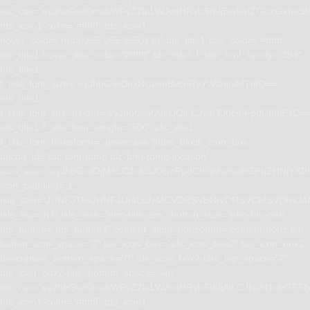
tdc_css=”eyJhbGwiOnsibWFyZ2luLWJvdHRvbSI6IjEwIiwiZGlzcGxhe
tds_icon1-color=”#ffffff” tds_icon1-
hover_color=”rgba(255,255,255,0.8)” tds_title1-title_color=”#ffffff”
tds_title1-hover_title_color=”#ffffff” tds_title1-f_title_font_family=”394″
tds_title1-
f_title_font_size=”eyJhbGwiOiIxNCIsInBvcnRyYWl0IjoiMTIifQ==”
tds_title1-
f_title_font_line_height=”eyJhbGwiOiIxLjQiLCJwb3J0cmFpdCI6IjEifQ=
tds_title1-f_title_font_weight=”500″ tds_title1-
f_title_font_transform=”uppercase”][tdm_block_icon_box
tdicon_id=”tdc-font-tdmp tdc-font-tdmp-location”
icon_size=”eyJhbGwiOjM4LCJwb3J0cmFpdCI6IjMwIiwibGFuZHNjYXBlI
icon_padding=”1″
title_text=”JUNFJTkxJUNFJUI4LiUyMCVDRSVBNiVDRSVCMSVD
title_tag=”h3″ title_size=”tdm-title-xsm” button_size=”tdm-btn-md”
tds_button=”tds_button3″ content_align_horizontal=”content-horiz-left”
button_icon_space=”0″ tds_icon_box=”tds_icon_box2″ tds_icon_box2-
description_bottom_space=”0″ tds_icon_box2-title_top_space=”2″
tds_icon_box2-title_bottom_space=”-40″
tdc_css=”eyJhbGwiOnsibWFyZ2luLWJvdHRvbSI6IjAiLCJkaXNwbGF5I
tds_icon1-color=”#ffffff” tds_icon1-