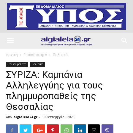
Αρχική
Επικαιρότητα
Πολιτικά
Επικαιρότητα
Πολιτικά
ΣΥΡΙΖΑ: Καμπάνια
Αλληλεγγύης για τους
πλημμυροπαθείς της
Θεσσαλίας
Από
aigialeia24.gr
-
10 Σεπτεμβρίου 2023