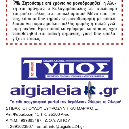
ΣΤΙΒΑΧΤΟΠΟΥΛΟΥ ΕΥΦΡΟΣΥΝΗ ΚΑΙ ΜΑΡΙΑ Ο.Ε.
Αθ. Φαραζουλή 41 Τ.Κ. 25100 Αίγιο
Α.Φ.Μ.: 999893467 - Δ.Ο.Υ. ΑΙΓΙΟΥ
Τ. 2691023507 - email: info@aigialeia24.gr