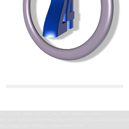
[vc_row full_width=”stretch_row_1400 td-stretch-content”
tdc_css=”eyJhbGwiOnsiYm9yZGVyLXRvcC13aWR0aCI6IjEiLCJwYWRk
svg_height_top=”200″][vc_column width=”1/4″