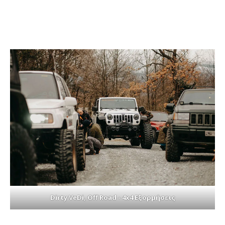
Dirty VeDi, Off Road - 4x4 Εξορμήσεις