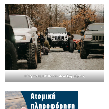
Dirty VeDi, Off Road - 4x4 Εξορμήσεις