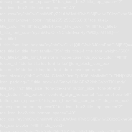
description_bottom_space=”0″ tds_icon_box2-title_top_space=”2″
tds_icon_box2-title_bottom_space=”-40″
tdc_css=”eyJhbGwiOnsibWFyZ2luLWJvdHRvbSI6IjEwIiwiZGlzcGxhe
tds_icon1-hover_color=”rgba(255,255,255,0.8)” tds_title1-
title_color=”#ffffff” tds_title1-hover_title_color=”#ffffff” tds_title1-
f_title_font_size=”eyJhbGwiOiIxNCIsInBvcnRyYWl0IjoiMTIifQ==”
tds_title1-
f_title_font_line_height=”eyJhbGwiOiIxLjQiLCJwb3J0cmFpdCI6IjEifQ=
tds_title1-f_title_font_family=”394″ tds_title1-f_title_font_weight=”500″
tds_title1-f_title_font_transform=”uppercase” tds_icon1-color=”#ffffff”
tdicon_id=”tdc-font-fa tdc-font-fa-fax”][tdm_block_icon_box
tdicon_id=”tdc-font-tdmp tdc-font-tdmp-envelope-open”
icon_size=”eyJhbGwiOjM4LCJwb3J0cmFpdCI6IjMwIiwibGFuZHNjYXBlI
icon_padding=”1″ title_text=”aW5mbyU0MGFpZ2lhbGVpYTI0Lmdy”
title_tag=”h3″ title_size=”tdm-title-xsm” button_size=”tdm-btn-md”
tds_button=”tds_button3″ content_align_horizontal=”content-horiz-left”
button_icon_space=”0″ tds_icon_box=”tds_icon_box2″ tds_icon_box2-
description_bottom_space=”0″ tds_icon_box2-title_top_space=”2″
tds_icon_box2-title_bottom_space=”-40″
tdc_css=”eyJhbGwiOnsibWFyZ2luLWJvdHRvbSI6IjEwIiwiZGlzcGxhe
tds_icon1-color=”#ffffff” tds_icon1-
hover_color=”rgba(255,255,255,0.8)” tds_title1-title_color=”#ffffff”