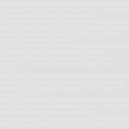
icon_size=”eyJhbGwiOjM4LCJwb3J0cmFpdCI6IjMwIiwibGFuZHNjYXBlI
icon_padding=”1″ title_text=”MjY5MTAlMjAyMzUwNw==” title_tag=”h3″
title_size=”tdm-title-xsm” button_size=”tdm-btn-md”
tds_button=”tds_button3″ content_align_horizontal=”content-horiz-left”
button_icon_space=”0″ tds_icon_box=”tds_icon_box2″ tds_icon_box2-
description_bottom_space=”0″ tds_icon_box2-title_top_space=”2″
tds_icon_box2-title_bottom_space=”-40″
tdc_css=”eyJhbGwiOnsibWFyZ2luLWJvdHRvbSI6IjEwIiwiZGlzcGxhe
tds_icon1-hover_color=”rgba(255,255,255,0.8)” tds_title1-
title_color=”#ffffff” tds_title1-hover_title_color=”#ffffff” tds_title1-
f_title_font_size=”eyJhbGwiOiIxNCIsInBvcnRyYWl0IjoiMTIifQ==”
tds_title1-
f_title_font_line_height=”eyJhbGwiOiIxLjQiLCJwb3J0cmFpdCI6IjEifQ=
tds_title1-f_title_font_family=”394″ tds_title1-f_title_font_weight=”500″
tds_title1-f_title_font_transform=”uppercase” tds_icon1-color=”#ffffff”]
[tdm_block_icon_box
icon_size=”eyJhbGwiOjM4LCJwb3J0cmFpdCI6IjMwIiwibGFuZHNjYXBlI
icon_padding=”1″ title_text=”MjY5MTAlMjA2ODU4Nw==” title_tag=”h3″
title_size=”tdm-title-xsm” button_size=”tdm-btn-md”
tds_button=”tds_button3″ content_align_horizontal=”content-horiz-left”
button_icon_space=”0″ tds_icon_box=”tds_icon_box2″ tds_icon_box2-