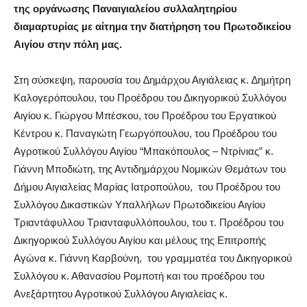
της οργάνωσης Παναιγιαλείου συλλαλητηρίου
διαµαρτυρίας µε αίτηµα την διατήρηση του Πρωτοδικείου
Αιγίου στην πόλη µας.
Στη σύσκεψη, παρουσία του ∆ηµάρχου Αιγιάλειας κ. ∆ηµήτρη
Καλογερόπουλου, του Προέδρου του Δικηγορικού Συλλόγου
Αιγίου κ. Γιώργου Μπέσκου, του Προέδρου του Εργατικού
Κέντρου κ. Παναγιώτη Γεωργόπουλου, του Προέδρου του
Αγροτικού Συλλόγου Αιγίου “Μπακόπουλος – Ντρίνιας” κ.
Γιάννη Μποδιώτη, της Αντιδημάρχου Νομικών Θεμάτων του
Δήμου Αιγιαλείας Μαρίας Ιατροπούλου, του Προέδρου του
Συλλόγου Δικαστικών Υπαλλήλων Πρωτοδικείου Αιγίου
Τριαντάφυλλου Τριανταφυλλόπουλου, του τ. Προέδρου του
Δικηγορικού Συλλόγου Αιγίου και μέλους της Επιτροπής
Αγώνα κ. Γιάννη Καρβούνη, του γραμματέα του Δικηγορικού
Συλλόγου κ. Αθανασίου Ρομποτή και του προέδρου του
Ανεξάρτητου Αγροτικού Συλλόγου Αιγιαλείας κ.