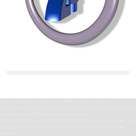
[vc_row full_width=”stretch_row_1400 td-stretch-content”
tdc_css=”eyJhbGwiOnsiYm9yZGVyLXRvcC13aWR0aCI6IjEiLCJwYWRk
svg_height_top=”200″][vc_column width=”1/4″
tdc_css=”eyJhbGwiOnsibWFyZ2luLXRvcCI6Ii0yMCIsImNvbnRlbnQta
[tdm_block_icon_box tdicon_id=”tdc-font-tdmp tdc-font-tdmp-old-
phone”