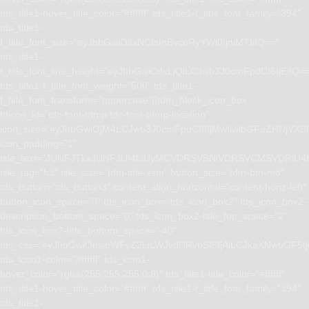
tds_title1-hover_title_color=”#ffffff” tds_title1-f_title_font_family=”394″
tds_title1-
f_title_font_size=”eyJhbGwiOiIxNCIsInBvcnRyYWl0IjoiMTIifQ==”
tds_title1-
f_title_font_line_height=”eyJhbGwiOiIxLjQiLCJwb3J0cmFpdCI6IjEifQ=
tds_title1-f_title_font_weight=”500″ tds_title1-
f_title_font_transform=”uppercase”][tdm_block_icon_box
tdicon_id=”tdc-font-tdmp tdc-font-tdmp-location”
icon_size=”eyJhbGwiOjM4LCJwb3J0cmFpdCI6IjMwIiwibGFuZHNjYXBlI
icon_padding=”1″
title_text=”JUNFJTkxJUNFJUI4LiUyMCVDRSVBNiVDRSVCMSVD
title_tag=”h3″ title_size=”tdm-title-xsm” button_size=”tdm-btn-md”
tds_button=”tds_button3″ content_align_horizontal=”content-horiz-left”
button_icon_space=”0″ tds_icon_box=”tds_icon_box2″ tds_icon_box2-
description_bottom_space=”0″ tds_icon_box2-title_top_space=”2″
tds_icon_box2-title_bottom_space=”-40″
tdc_css=”eyJhbGwiOnsibWFyZ2luLWJvdHRvbSI6IjAiLCJkaXNwbGF5I
tds_icon1-color=”#ffffff” tds_icon1-
hover_color=”rgba(255,255,255,0.8)” tds_title1-title_color=”#ffffff”
tds_title1-hover_title_color=”#ffffff” tds_title1-f_title_font_family=”394″
tds_title1-