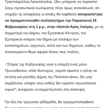
Τριαντάφυλλου Λουκόπουλος (δεν μπόρεσε να παραστεί
λόγω προσωπικού κωλύματος πλην όμως ανακοίνωσε, ότι
στηρίζει τις αποφάσεις οι οποίες θα ληφθούν)
αποφασίστηκε
να πραγµατοποιηθεί συλλαλητήριο την Παρασκευή 16
Φεβρουαρίου στη 1 µ.µ., στην πλατεία Αγίας Λαύρας,
µε τη
συµµετοχή του ∆ήµου, του Εργατικού Κέντρου, του
Εµπορικού κόσµου του δήμου µε κλείσιµο των
καταστηµάτων, αγροτών, αλλά και των δηµοτών, καθώς το
συγκεκριµένο θέµα αφορά όλους τους πολίτες.
-“Στόχος της Κυβέρνησης είναι η ύπαρξη ενός µόνο
Πρωτοδικείου, αλλά δυστυχώς, παρότι είµαστε ο τρίτος σε
έκταση και µέγεθος ∆ήµος της Πελοποννήσου, δεν µας
λαµβάνουν υπόψιν τους καθώς δεν είµαστε πρωτεύουσα
νοµού”
, ανέφεραν οι συµµετέχοντες στη σύσκεψη.
Για όλη την τρέχουσα εβδοµάδα, θα πραγµατοποιηθούν