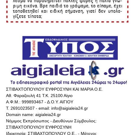
ΣΤΙΒΑΧΤΟΠΟΥΛΟΥ ΕΥΦΡΟΣΥΝΗ ΚΑΙ ΜΑΡΙΑ Ο.Ε.
Αθ. Φαραζουλή 41 Τ.Κ. 25100 Αίγιο
Α.Φ.Μ.: 999893467 - Δ.Ο.Υ. ΑΙΓΙΟΥ
Τ. 2691023507 - email: info@aigialeia24.gr
Domain name: aigialeia24.gr
Νόμιμος Εκπρόσωπος - Διευθύνων Σύμβουλος:
ΣΤΙΒΑΧΤΟΠΟΥΛΟΥ ΕΥΦΡΟΣΥΝΗ
Ιδιοκτησία: ΣΤΙΒΑΧΤΟΠΟΥΛΟΥ Ο.Ε.. - Μέτοχοι: