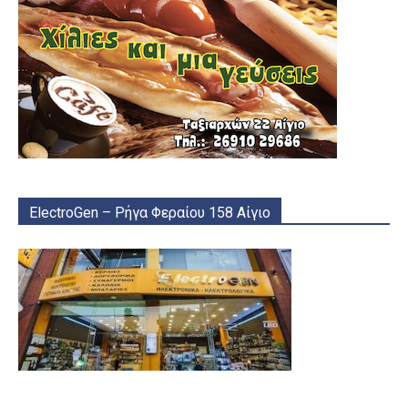
ElectroGen – Ρήγα Φεραίου 158 Αίγιο