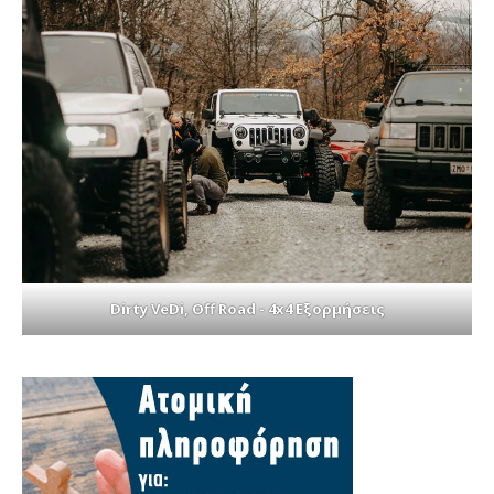
Dirty VeDi, Off Road - 4x4 Εξορμήσεις