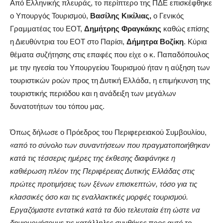
Από Ελληνικής πλευράς, το περίπτερο της ΠΔΕ επισκέφθηκε
ο Υπουργός Τουρισμού,
Βασίλης Κικίλιας,
ο Γενικός
Γραμματέας του ΕΟΤ,
Δημήτρης Φραγκάκης
καθώς επίσης
η Διευθύντρια του ΕΟΤ στο Παρίσι,
Δήμητρα Βοζίκη
. Κύρια
θέματα συζήτησης στις επαφές που είχε ο κ. Παπαδόπουλος
με την ηγεσία του Υπουργείου Τουρισμού ήταν η αύξηση των
τουριστικών ροών προς τη Δυτική Ελλάδα, η επιμήκυνση της
τουριστικής περιόδου και η ανάδειξη των μεγάλων
δυνατοτήτων του τόπου μας.
Όπως δήλωσε ο Πρόεδρος του Περιφερειακού Συμβουλίου,
«από το σύνολο των συναντήσεων που πραγματοποιήθηκαν
κατά τις τέσσερις ημέρες της έκθεσης διαφάνηκε η
καθιέρωση πλέον της Περιφέρειας Δυτικής Ελλάδας στις
πρώτες προτιμήσεις των ξένων επισκεπτών, τόσο για τις
κλασσικές όσο και τις εναλλακτικές μορφές τουρισμού.
Εργαζόμαστε εντατικά κατά τα δύο τελευταία έτη ώστε να
δημιουργήσουμε τις κατάλληλες συνθήκες προς αυτό το