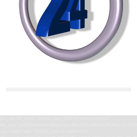
[vc_row full_width=”stretch_row_1400 td-stretch-content”
tdc_css=”eyJhbGwiOnsiYm9yZGVyLXRvcC13aWR0aCI6IjEiLCJwYWRk
svg_height_top=”200″][vc_column width=”1/4″