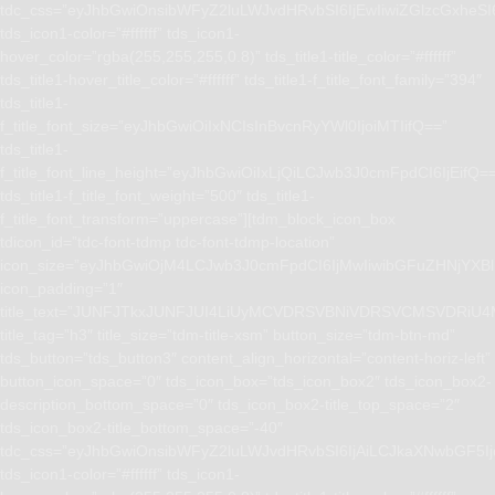
tdc_css=”eyJhbGwiOnsibWFyZ2luLWJvdHRvbSI6IjEwIiwiZGlzcGxhe
tds_icon1-color=”#ffffff” tds_icon1-
hover_color=”rgba(255,255,255,0.8)” tds_title1-title_color=”#ffffff”
tds_title1-hover_title_color=”#ffffff” tds_title1-f_title_font_family=”394″
tds_title1-
f_title_font_size=”eyJhbGwiOiIxNCIsInBvcnRyYWl0IjoiMTIifQ==”
tds_title1-
f_title_font_line_height=”eyJhbGwiOiIxLjQiLCJwb3J0cmFpdCI6IjEifQ=
tds_title1-f_title_font_weight=”500″ tds_title1-
f_title_font_transform=”uppercase”][tdm_block_icon_box
tdicon_id=”tdc-font-tdmp tdc-font-tdmp-location”
icon_size=”eyJhbGwiOjM4LCJwb3J0cmFpdCI6IjMwIiwibGFuZHNjYXBlI
icon_padding=”1″
title_text=”JUNFJTkxJUNFJUI4LiUyMCVDRSVBNiVDRSVCMSVD
title_tag=”h3″ title_size=”tdm-title-xsm” button_size=”tdm-btn-md”
tds_button=”tds_button3″ content_align_horizontal=”content-horiz-left”
button_icon_space=”0″ tds_icon_box=”tds_icon_box2″ tds_icon_box2-
description_bottom_space=”0″ tds_icon_box2-title_top_space=”2″
tds_icon_box2-title_bottom_space=”-40″
tdc_css=”eyJhbGwiOnsibWFyZ2luLWJvdHRvbSI6IjAiLCJkaXNwbGF5I
tds_icon1-color=”#ffffff” tds_icon1-