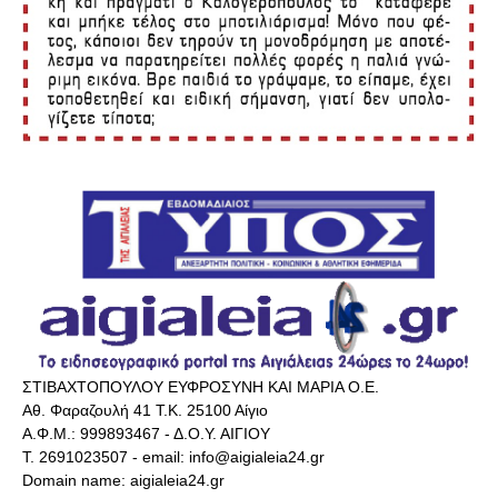
ΣΤΙΒΑΧΤΟΠΟΥΛΟΥ ΕΥΦΡΟΣΥΝΗ ΚΑΙ ΜΑΡΙΑ Ο.Ε.
Αθ. Φαραζουλή 41 Τ.Κ. 25100 Αίγιο
Α.Φ.Μ.: 999893467 - Δ.Ο.Υ. ΑΙΓΙΟΥ
Τ. 2691023507 - email: info@aigialeia24.gr
Domain name: aigialeia24.gr