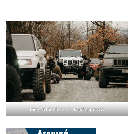
Dirty VeDi, Off Road - 4x4 Εξορμήσεις