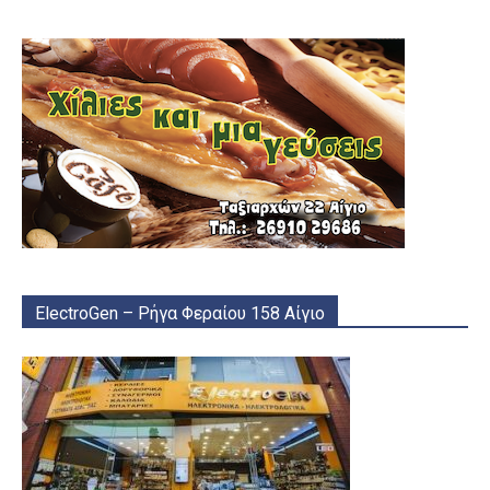
ElectroGen – Ρήγα Φεραίου 158 Αίγιο