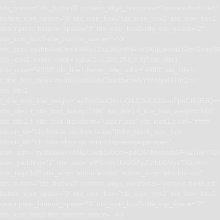
tds_button=”tds_button3″ content_align_horizontal=”content-horiz-left”
button_icon_space=”0″ tds_icon_box=”tds_icon_box2″ tds_icon_box2-
description_bottom_space=”0″ tds_icon_box2-title_top_space=”2″
tds_icon_box2-title_bottom_space=”-40″
tdc_css=”eyJhbGwiOnsibWFyZ2luLWJvdHRvbSI6IjEwIiwiZGlzcGxhe
tds_icon1-hover_color=”rgba(255,255,255,0.8)” tds_title1-
title_color=”#ffffff” tds_title1-hover_title_color=”#ffffff” tds_title1-
f_title_font_size=”eyJhbGwiOiIxNCIsInBvcnRyYWl0IjoiMTIifQ==”
tds_title1-
f_title_font_line_height=”eyJhbGwiOiIxLjQiLCJwb3J0cmFpdCI6IjEifQ=
tds_title1-f_title_font_family=”394″ tds_title1-f_title_font_weight=”500″
tds_title1-f_title_font_transform=”uppercase” tds_icon1-color=”#ffffff”
tdicon_id=”tdc-font-fa tdc-font-fa-fax”][tdm_block_icon_box
tdicon_id=”tdc-font-tdmp tdc-font-tdmp-envelope-open”
icon_size=”eyJhbGwiOjM4LCJwb3J0cmFpdCI6IjMwIiwibGFuZHNjYXBlI
icon_padding=”1″ title_text=”aW5mbyU0MGFpZ2lhbGVpYTI0Lmdy”
title_tag=”h3″ title_size=”tdm-title-xsm” button_size=”tdm-btn-md”
tds_button=”tds_button3″ content_align_horizontal=”content-horiz-left”
button_icon_space=”0″ tds_icon_box=”tds_icon_box2″ tds_icon_box2-
description_bottom_space=”0″ tds_icon_box2-title_top_space=”2″
tds_icon_box2-title_bottom_space=”-40″