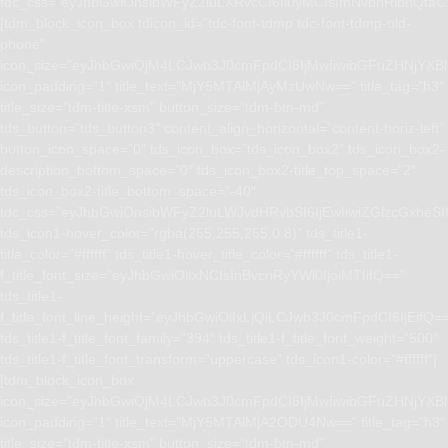
tdc_css=”eyJhbGwiOnsibWFyZ2luLXRvcCI6Ii0yMCIsImNvbnRlbnQta
[tdm_block_icon_box tdicon_id=”tdc-font-tdmp tdc-font-tdmp-old-
phone”
icon_size=”eyJhbGwiOjM4LCJwb3J0cmFpdCI6IjMwIiwibGFuZHNjYXBlI
icon_padding=”1″ title_text=”MjY5MTAlMjAyMzUwNw==” title_tag=”h3″
title_size=”tdm-title-xsm” button_size=”tdm-btn-md”
tds_button=”tds_button3″ content_align_horizontal=”content-horiz-left”
button_icon_space=”0″ tds_icon_box=”tds_icon_box2″ tds_icon_box2-
description_bottom_space=”0″ tds_icon_box2-title_top_space=”2″
tds_icon_box2-title_bottom_space=”-40″
tdc_css=”eyJhbGwiOnsibWFyZ2luLWJvdHRvbSI6IjEwIiwiZGlzcGxhe
tds_icon1-hover_color=”rgba(255,255,255,0.8)” tds_title1-
title_color=”#ffffff” tds_title1-hover_title_color=”#ffffff” tds_title1-
f_title_font_size=”eyJhbGwiOiIxNCIsInBvcnRyYWl0IjoiMTIifQ==”
tds_title1-
f_title_font_line_height=”eyJhbGwiOiIxLjQiLCJwb3J0cmFpdCI6IjEifQ=
tds_title1-f_title_font_family=”394″ tds_title1-f_title_font_weight=”500″
tds_title1-f_title_font_transform=”uppercase” tds_icon1-color=”#ffffff”]
[tdm_block_icon_box
icon_size=”eyJhbGwiOjM4LCJwb3J0cmFpdCI6IjMwIiwibGFuZHNjYXBlI
icon_padding=”1″ title_text=”MjY5MTAlMjA2ODU4Nw==” title_tag=”h3″
title_size=”tdm-title-xsm” button_size=”tdm-btn-md”