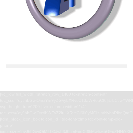
[vc_row full_width=”stretch_row_1400 td-stretch-content”
tdc_css=”eyJhbGwiOnsiYm9yZGVyLXRvcC13aWR0aCI6IjEiLCJwYWRk
svg_height_top=”200″][vc_column width=”1/4″
tdc_css=”eyJhbGwiOnsibWFyZ2luLXRvcCI6Ii0yMCIsImNvbnRlbnQta
[tdm_block_icon_box tdicon_id=”tdc-font-tdmp tdc-font-tdmp-old-
phone”
icon_size=”eyJhbGwiOjM4LCJwb3J0cmFpdCI6IjMwIiwibGFuZHNjYXBlI