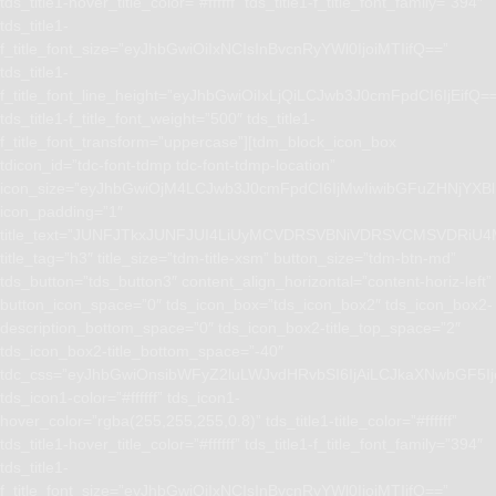
tds_title1-hover_title_color=”#ffffff” tds_title1-f_title_font_family=”394″
tds_title1-
f_title_font_size=”eyJhbGwiOiIxNCIsInBvcnRyYWl0IjoiMTIifQ==”
tds_title1-
f_title_font_line_height=”eyJhbGwiOiIxLjQiLCJwb3J0cmFpdCI6IjEifQ=
tds_title1-f_title_font_weight=”500″ tds_title1-
f_title_font_transform=”uppercase”][tdm_block_icon_box
tdicon_id=”tdc-font-tdmp tdc-font-tdmp-location”
icon_size=”eyJhbGwiOjM4LCJwb3J0cmFpdCI6IjMwIiwibGFuZHNjYXBlI
icon_padding=”1″
title_text=”JUNFJTkxJUNFJUI4LiUyMCVDRSVBNiVDRSVCMSVD
title_tag=”h3″ title_size=”tdm-title-xsm” button_size=”tdm-btn-md”
tds_button=”tds_button3″ content_align_horizontal=”content-horiz-left”
button_icon_space=”0″ tds_icon_box=”tds_icon_box2″ tds_icon_box2-
description_bottom_space=”0″ tds_icon_box2-title_top_space=”2″
tds_icon_box2-title_bottom_space=”-40″
tdc_css=”eyJhbGwiOnsibWFyZ2luLWJvdHRvbSI6IjAiLCJkaXNwbGF5I
tds_icon1-color=”#ffffff” tds_icon1-
hover_color=”rgba(255,255,255,0.8)” tds_title1-title_color=”#ffffff”
tds_title1-hover_title_color=”#ffffff” tds_title1-f_title_font_family=”394″
tds_title1-
f_title_font_size=”eyJhbGwiOiIxNCIsInBvcnRyYWl0IjoiMTIifQ==”