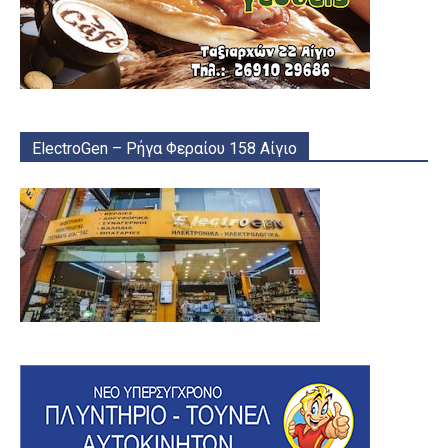
ElectroGen – Ρήγα Φεραίου 158 Αίγιο