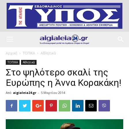
Αρχική
ΤΟΠΙΚΑ
Αθλητικά
ΤΟΠΙΚΑ
Αθλητικά
Στο ψηλότερο σκαλί της
Ευρώπης η Άννα Κορακάκη!
Από
aigialeia24.gr
-
5 Μαρτίου 2014