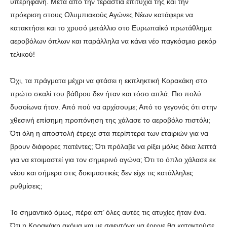
υπερήφανη. Μετά από την τεράστια επιτυχία της και την
πρόκριση στους Ολυμπιακούς Αγώνες Νέων κατάφερε να
κατακτήσει και το χρυσό μετάλλιο στο Ευρωπαϊκό πρωτάθλημα
αεροβόλων όπλων και παράλληλα να κάνει νέο παγκόσμιο ρεκόρ
τελικού!
Όχι, τα πράγματα μέχρι να φτάσει η εκπληκτική Κορακάκη στο
πρώτο σκαλί του βάθρου δεν ήταν και τόσο απλά. Πιο πολύ
δυσοίωνα ήταν. Από πού να αρχίσουμε; Από το γεγονός ότι στην
χθεσινή επίσημη προπόνηση της χάλασε το αεροβόλο πιστόλι;
Ότι όλη η αποστολή έτρεχε στα περίπτερα των εταιριών για να
βρουν διάφορες πατέντες; Ότι πρόλαβε να ρίξει μόλις δέκα λεπτά
για να ετοιμαστεί για τον σημερινό αγώνα; Ότι το όπλο χάλασε εκ
νέου και σήμερα στις δοκιμαστικές δεν είχε τις κατάλληλες
ρυθμίσεις;
Το σημαντικό όμως, πέρα απ’ όλες αυτές τις ατυχίες ήταν ένα.
Ότι η Κορακάκη ακόμα και με σφεντόνα να έριχνε θα κατακτούσε