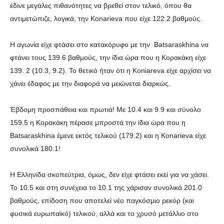
έδινε μεγάλες πιθανότητες να βρεθεί στον τελικό, όπου θα
αντιμετώπιζε, λογικά, την Konarieva που είχε 122.2 βαθμούς.
Η αγωνία είχε φτάσει στο κατακόρυφο με την Batsaraskhina να
φτάνει τους 139.6 βαθμούς, την ίδια ώρα που η Κορακάκη είχε
139. 2 (10.3, 9.2). Το θετικό ήταν ότι η Koniareva είχε αρχίσει να
χάνει έδαφος με την διαφορά να μειώνεται διαρκώς.
Έβδομη προσπάθεια και πρωτιά! Με 10.4 και 9.9 και σύνολο
159.5 η Κορακάκη πέρασε μπροστά την ίδια ώρα που η
Batsaraskhina έμενε εκτός τελικού (179.2) και η Konarieva είχε
συνολικά 180.1!
Η Ελληνίδα σκοπεύτρια, όμως, δεν είχε φτάσει εκεί για να χάσει.
Το 10.5 και στη συνέχεια το 10.1 της χάρισαν συνολικά 201.0
βαθμούς, επίδοση που αποτελεί νέο παγκόσμιο ρεκόρ (και
φυσικά ευρωπαϊκό) τελικού, αλλά και το χρυσό μετάλλιο στο