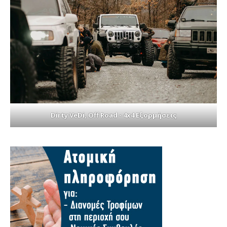
Dirty VeDi, Off Road - 4x4 Εξορμήσεις