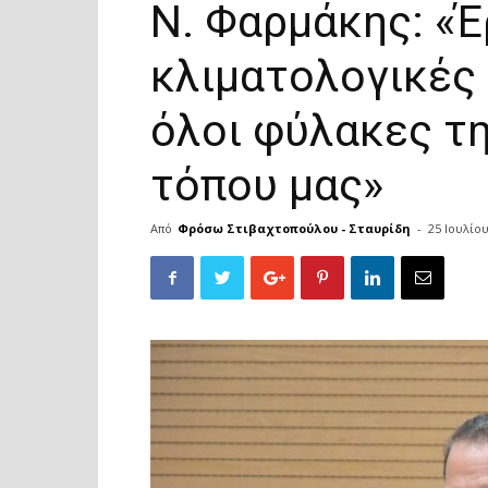
Ν. Φαρμάκης: «
κλιματολογικές 
όλοι φύλακες τη
τόπου μας»
Από
Φρόσω Στιβαχτοπούλου - Σταυρίδη
-
25 Ιουλίο