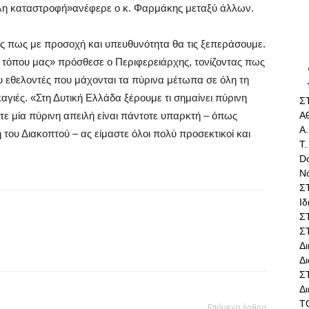
άλη καταστροφή»
ανέφερε ο κ. Φαρμάκης μεταξύ άλλων.
ος πως με προσοχή και υπευθυνότητα θα τις ξεπεράσουμε.
υ τόπου μας»
πρόσθεσε ο Περιφερειάρχης, τονίζοντας πως
υ εθελοντές που μάχονται τα πύρινα μέτωπα σε όλη τη
αγιές. «
Στη Δυτική Ελλάδα ξέρουμε
τι σημαίνει πύρινη
Σ
Αθ
τε
μία πύριν
η απειλή είναι πάντοτε υπαρκτή –
όπως
Α.
ή του
Διακοπτού
–
ας είμαστε όλ
οι πολύ προσεκτικοί και
Τ.
Do
Ν
Σ
Ι
Σ
Σ
Δ
Δι
Σ
Δ
Τ
Επόμενο άρθρο