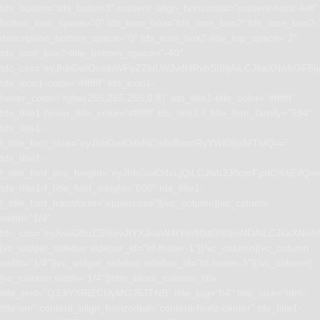
tds_button=”tds_button3″ content_align_horizontal=”content-horiz-left”
button_icon_space=”0″ tds_icon_box=”tds_icon_box2″ tds_icon_box2-
description_bottom_space=”0″ tds_icon_box2-title_top_space=”2″
tds_icon_box2-title_bottom_space=”-40″
tdc_css=”eyJhbGwiOnsibWFyZ2luLWJvdHRvbSI6IjAiLCJkaXNwbGF5I
tds_icon1-color=”#ffffff” tds_icon1-
hover_color=”rgba(255,255,255,0.8)” tds_title1-title_color=”#ffffff”
tds_title1-hover_title_color=”#ffffff” tds_title1-f_title_font_family=”394″
tds_title1-
f_title_font_size=”eyJhbGwiOiIxNCIsInBvcnRyYWl0IjoiMTIifQ==”
tds_title1-
f_title_font_line_height=”eyJhbGwiOiIxLjQiLCJwb3J0cmFpdCI6IjEifQ=
tds_title1-f_title_font_weight=”500″ tds_title1-
f_title_font_transform=”uppercase”][/vc_column][vc_column
width=”1/4″
tdc_css=”eyJwaG9uZSI6eyJtYXJnaW4tYm90dG9tIjoiNDAiLCJkaXNwb
[vc_widget_sidebar sidebar_id=”td-footer-1″][/vc_column][vc_column
width=”1/4″][vc_widget_sidebar sidebar_id=”td-footer-3″][/vc_column]
[vc_column width=”1/4″][tdm_block_column_title
title_text=”Q3JlYXRlZCUyMGJ5JTNB” title_tag=”h4″ title_size=”tdm-
title-sm” content_align_horizontal=”content-horiz-center” tds_title1-