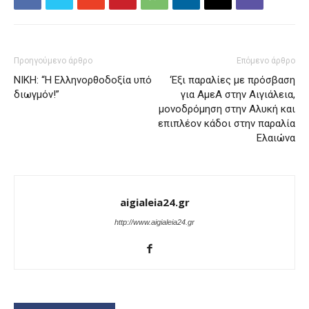
Προηγούμενο άρθρο
Επόμενο άρθρο
ΝΙΚΗ: “Η Ελληνορθοδοξία υπό
‘Εξι παραλίες με πρόσβαση
διωγμόν!”
για ΑμεΑ στην Αιγιάλεια,
μονοδρόμηση στην Αλυκή και
επιπλέον κάδοι στην παραλία
Ελαιώνα
aigialeia24.gr
http://www.aigialeia24.gr