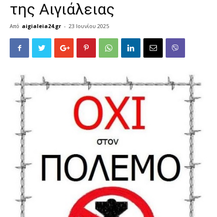
της Αιγιάλειας
Από
aigialeia24.gr
-
23 Ιουνίου 2025