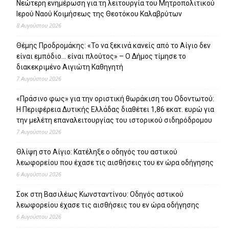
Νεώτερη ενημέρωση για τη λειτουργία του Μητροπολιτικού
Ιερού Ναού Κοιμήσεως της Θεοτόκου Καλαβρύτων
8 Αυγούστου 2026
Θέμης Προδρομάκης: «Το να ξεκινά κανείς από το Αίγιο δεν
είναι εμπόδιο… είναι πλούτος» – O Δήμος τίμησε το
διακεκριμένο Αιγιώτη Καθηγητή
7 Αυγούστου 2026
«Πράσινο φως» για την οριστική θωράκιση του Οδοντωτού:
Η Περιφέρεια Δυτικής Ελλάδας διαθέτει 1,86 εκατ. ευρώ για
την μελέτη επαναλειτουργίας του ιστορικού σιδηρόδρομου
7 Αυγούστου 2026
Θλίψη στο Αίγιο: Κατέληξε ο οδηγός του αστικού
λεωφορείου που έχασε τις αισθήσεις του εν ώρα οδήγησης
6 Αυγούστου 2026
Σοκ στη Βασιλέως Κωνσταντίνου: Οδηγός αστικού
λεωφορείου έχασε τις αισθήσεις του εν ώρα οδήγησης
6 Αυγούστου 2026