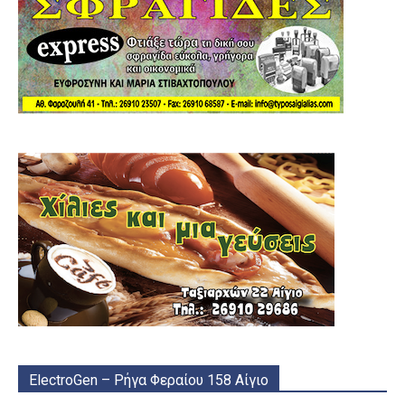
ElectroGen – Ρήγα Φεραίου 158 Αίγιο