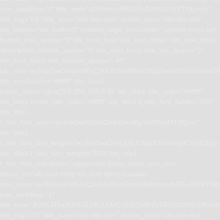
icon_padding=”1″ title_text=”aW5mbyU0MGFpZ2lhbGVpYTI0Lmdy”
title_tag=”h3″ title_size=”tdm-title-xsm” button_size=”tdm-btn-md”
tds_button=”tds_button3″ content_align_horizontal=”content-horiz-left”
button_icon_space=”0″ tds_icon_box=”tds_icon_box2″ tds_icon_box2-
description_bottom_space=”0″ tds_icon_box2-title_top_space=”2″
tds_icon_box2-title_bottom_space=”-40″
tdc_css=”eyJhbGwiOnsibWFyZ2luLWJvdHRvbSI6IjEwIiwiZGlzcGxhe
tds_icon1-color=”#ffffff” tds_icon1-
hover_color=”rgba(255,255,255,0.8)” tds_title1-title_color=”#ffffff”
tds_title1-hover_title_color=”#ffffff” tds_title1-f_title_font_family=”394″
tds_title1-
f_title_font_size=”eyJhbGwiOiIxNCIsInBvcnRyYWl0IjoiMTIifQ==”
tds_title1-
f_title_font_line_height=”eyJhbGwiOiIxLjQiLCJwb3J0cmFpdCI6IjEifQ=
tds_title1-f_title_font_weight=”500″ tds_title1-
f_title_font_transform=”uppercase”][tdm_block_icon_box
tdicon_id=”tdc-font-tdmp tdc-font-tdmp-location”
icon_size=”eyJhbGwiOjM4LCJwb3J0cmFpdCI6IjMwIiwibGFuZHNjYXBlI
icon_padding=”1″
title_text=”JUNFJTkxJUNFJUI4LiUyMCVDRSVBNiVDRSVCMSVD
title_tag=”h3″ title_size=”tdm-title-xsm” button_size=”tdm-btn-md”