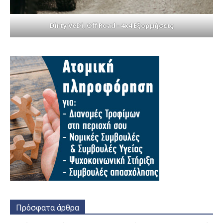
Dirty VeDi, Off Road - 4x4 Εξορμήσεις
Πρόσφατα άρθρα