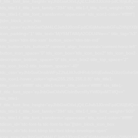
f_title_font_line_height=”eyJhbGwiOiIxLjQiLCJwb3J0cmFpdCI6IjEifQ=
tds_title1-f_title_font_family=”394″ tds_title1-f_title_font_weight=”500″
tds_title1-f_title_font_transform=”uppercase” tds_icon1-color=”#ffffff”]
[tdm_block_icon_box
icon_size=”eyJhbGwiOjM4LCJwb3J0cmFpdCI6IjMwIiwibGFuZHNjYXBlI
icon_padding=”1″ title_text=”MjY5MTAlMjA2ODU4Nw==” title_tag=”h3″
title_size=”tdm-title-xsm” button_size=”tdm-btn-md”
tds_button=”tds_button3″ content_align_horizontal=”content-horiz-left”
button_icon_space=”0″ tds_icon_box=”tds_icon_box2″ tds_icon_box2-
description_bottom_space=”0″ tds_icon_box2-title_top_space=”2″
tds_icon_box2-title_bottom_space=”-40″
tdc_css=”eyJhbGwiOnsibWFyZ2luLWJvdHRvbSI6IjEwIiwiZGlzcGxhe
tds_icon1-hover_color=”rgba(255,255,255,0.8)” tds_title1-
title_color=”#ffffff” tds_title1-hover_title_color=”#ffffff” tds_title1-
f_title_font_size=”eyJhbGwiOiIxNCIsInBvcnRyYWl0IjoiMTIifQ==”
tds_title1-
f_title_font_line_height=”eyJhbGwiOiIxLjQiLCJwb3J0cmFpdCI6IjEifQ=
tds_title1-f_title_font_family=”394″ tds_title1-f_title_font_weight=”500″
tds_title1-f_title_font_transform=”uppercase” tds_icon1-color=”#ffffff”
tdicon_id=”tdc-font-fa tdc-font-fa-fax”][tdm_block_icon_box
tdicon_id=”tdc-font-tdmp tdc-font-tdmp-envelope-open”
icon_size=”eyJhbGwiOjM4LCJwb3J0cmFpdCI6IjMwIiwibGFuZHNjYXBlI