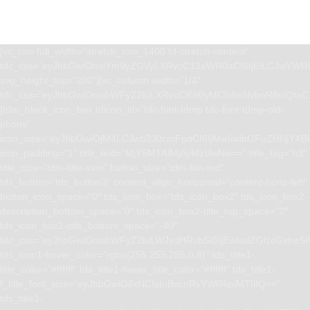
[vc_row full_width=”stretch_row_1400 td-stretch-content”
tdc_css=”eyJhbGwiOnsiYm9yZGVyLXRvcC13aWR0aCI6IjEiLCJwYWRk
svg_height_top=”200″][vc_column width=”1/4″
tdc_css=”eyJhbGwiOnsibWFyZ2luLXRvcCI6Ii0yMCIsImNvbnRlbnQta
[tdm_block_icon_box tdicon_id=”tdc-font-tdmp tdc-font-tdmp-old-
phone”
icon_size=”eyJhbGwiOjM4LCJwb3J0cmFpdCI6IjMwIiwibGFuZHNjYXBlI
icon_padding=”1″ title_text=”MjY5MTAlMjAyMzUwNw==” title_tag=”h3″
title_size=”tdm-title-xsm” button_size=”tdm-btn-md”
tds_button=”tds_button3″ content_align_horizontal=”content-horiz-left”
button_icon_space=”0″ tds_icon_box=”tds_icon_box2″ tds_icon_box2-
description_bottom_space=”0″ tds_icon_box2-title_top_space=”2″
tds_icon_box2-title_bottom_space=”-40″
tdc_css=”eyJhbGwiOnsibWFyZ2luLWJvdHRvbSI6IjEwIiwiZGlzcGxhe
tds_icon1-hover_color=”rgba(255,255,255,0.8)” tds_title1-
title_color=”#ffffff” tds_title1-hover_title_color=”#ffffff” tds_title1-
f_title_font_size=”eyJhbGwiOiIxNCIsInBvcnRyYWl0IjoiMTIifQ==”
tds_title1-