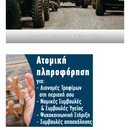
Dirty VeDi, Off Road - 4x4 Εξορμήσεις