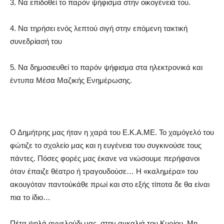
3
.
Να επιδοθεί το παρόν ψήφισμα στην οικογένει
ά του
.
4
.
Να
τηρήσει ενός λεπτού σιγή στην επόμενη τακτική
συνεδρίασή του
5
.
Να δημοσιευθεί
το παρόν ψήφισμα
στα ηλεκτρονικά και
έντυπα Μέσα Μαζικής Ενημέρωσης.
Ο
Δημήτρης μας ήταν
η χαρά του
Ε.Κ.Α.ΜΕ.
Το χαμόγελό του
φώτιζε το σχολείο μας
και
η ευγένεια του συγκινούσε τους
πάντες
.
Πόσες φορές μας έκανε να νιώσουμε περήφανοι
όταν έπαιζε θέατρο ή τραγουδούσε…
Η
«
καλημέρα
»
του
ακουγόταν παντού
κάθε πρωί
και στο εξής τίποτα δε θα είναι
πια το ίδιο
…
Πέτα ψηλά αγγελούδι μας, στην αγκαλιά του Κυρίου. Μη