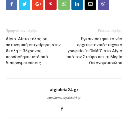
Προηγούμενο άρθρο
Επόμενο άρθρο
Αίγιο: Αίσιο τέλος σε
Εγκαινιάστηκε το νέο
αστυνομική επιχείρηση στην
αρχιτεκτονικό–τεχνικό
Άκολη – 35χρονος
γραφείο “n.OMAD” στο Αίγιο
παραδόθηκε μετά από
από τον Σταύρο και τη Μαρία
διαπραγματεύσεις
Οικονομοπούλου
aigialeia24.gr
http://www.aigialeia24.gr