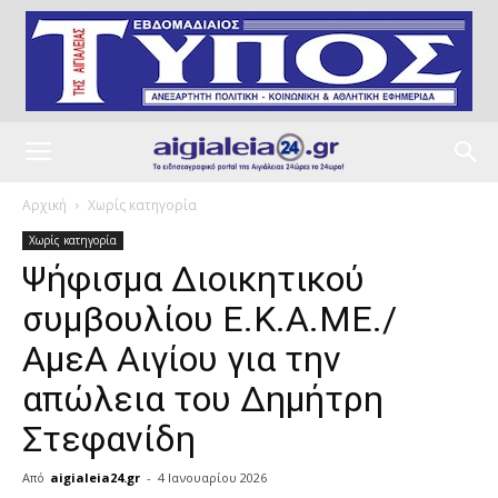
Αρχική
Χωρίς κατηγορία
Χωρίς κατηγορία
Ψήφισμα Διοικητικού
συμβουλίου Ε.Κ.Α.ΜΕ./
ΑμεΑ Αιγίου για την
απώλεια του Δημήτρη
Στεφανίδη
Από
aigialeia24.gr
-
4 Ιανουαρίου 2026