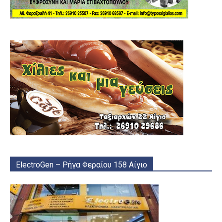
ElectroGen – Ρήγα Φεραίου 158 Αίγιο