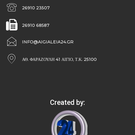
26910 23507
26910 68587
INFO@AIGIALEIA24.GR
ΑΘ. ΦΑΡΑΖΟΥΛΉ 41 ΑΊΓΙΟ, Τ.Κ. 25100
Created by: