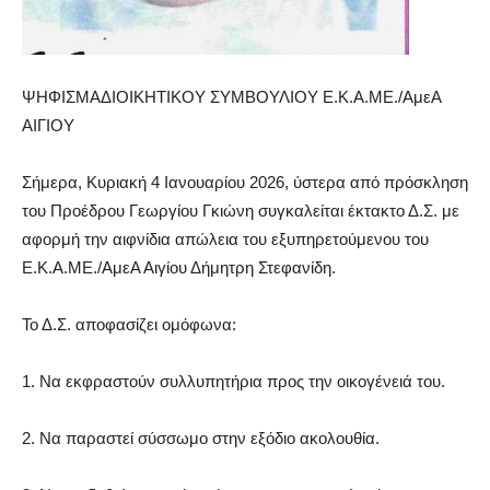
ΨΗΦΙΣΜΑΔΙΟΙΚΗΤΙΚΟΥ ΣΥΜΒΟΥΛΙΟΥ
Ε.Κ.Α.ΜΕ./
ΑμεΑ
ΑΙΓΙΟΥ
Σήμερα
,
Κυριακή
4
Ι
ανουαρίου
202
6
,
ύστερα από πρόσκληση
του Προέδρου Γεωργίου Γκιώνη
συγκαλείται έκτ
ακτο Δ.Σ. με
αφορμή την αιφνίδια απώλεια του εξυπηρετούμενου του
Ε.Κ.Α.ΜΕ./
ΑμεΑ
Αιγίου
Δήμητρη
Στεφανίδη.
Το Δ.Σ. α
ποφα
σίζει
ομόφωνα:
1
.
Να εκφραστούν
συλλυπητήρια προς την οικογένει
ά
του
.
2
.
Να παραστ
εί
σύσσωμο
στην
εξόδιο
ακολουθία
.