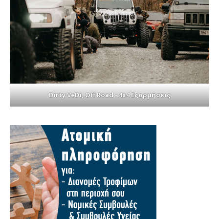
Dirty VeDi, Off Road - 4x4 Εξορμήσεις