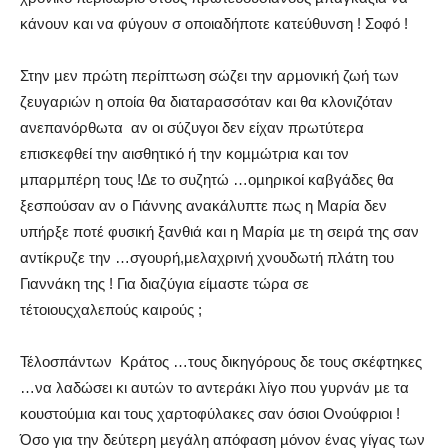
κάνουν και να φύγουν σ οποιαδήποτε κατεύθυνση ! Σοφό !
Στην µεν πρώτη περίπτωση σώζει την αρµονική ζωή των
ζευγαριών η οποία θα διαταρασσόταν και θα κλονιζόταν
ανεπανόρθωτα
αν οι σύζυγοι δεν είχαν πρωτύτερα
επισκεφθεί την αισθητικό ή την κοµµώτρια και τον
µπαρµπέρη τους !∆ε το συζητώ …οµηρικοί καβγάδες θα
ξεσπούσαν αν ο Γιάννης ανακάλυπτε πως η Μαρία δεν
υπήρξε ποτέ φυσική ξανθιά και η Μαρία µε τη σειρά της σαν
αντίκρυζε την …σγουρή,µελαχρινή χνουδωτή πλάτη του
Γιαννάκη της ! Για διαζύγια είµαστε τώρα σε
τέτοιουςχαλεπούς καιρούς ;
Τέλοσπάντων
Κράτος …τους δικηγόρους δε τους σκέφτηκες
…να λαδώσει κι αυτών το αντεράκι λίγο που γυρνάν µε τα
κουστούµια και τους χαρτοφύλακες σαν όσιοι Ονούφριοι !
Όσο για την δεύτερη µεγάλη απόφαση µόνον ένας γίγας των