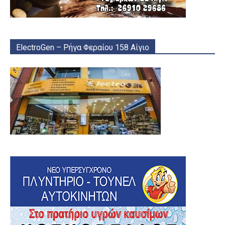
ElectroGen – Ρήγα Φεραίου 158 Αίγιο