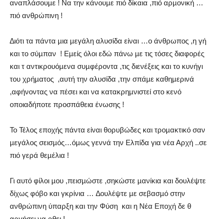
αναπλάσουµε ! Να την κάνουµε πιό δίκαια ,πιό αρµονική …
πιό ανθρώπινη !
∆ιότι τα πάντα µια µεγάλη αλυσίδα είναι …ο άνθρωπος ,η γή
και το σύµπαν
! Εµείς όλοι εδώ πάνω µε τις τόσες διαφορές
και τ αντικρουόµενα συµφέροντα ,τις διενέξεις και το κυνήγι
του χρήµατος
,αυτή την αλυσίδα ,την σπάµε καθηµερινά
,αφήνοντας να πέσει και να κατακρηµνιστεί στο κενό
οποιαδήποτε προσπάθεια ένωσης !
Το Τέλος εποχής πάντα είναι θορυβώδες και τροµακτικό σαν
µεγάλος σεισµός…όµως γεννά την Ελπίδα για νέα Αρχή ..σε
πιό γερά θεµέλια !
Γι αυτό φίλοι µου ,πεισµώστε ,σηκώστε µανίκια και δουλέψτε
δίχως φόβο και γκρίνια … ∆ουλέψτε µε σεβασµό στην
ανθρώπινη ύπαρξη και την Φύση
και η Νέα Εποχή δε θ
αργήσει να ρθει !