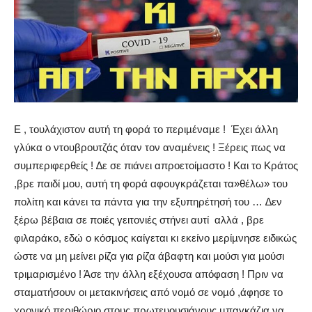
Ε , τουλάχιστον αυτή τη φορά το περιµέναµε !
Έχει άλλη
γλύκα ο ντουβρουτζάς όταν τον αναµένεις ! Ξέρεις πως να
συµπεριφερθείς ! ∆ε σε πιάνει απροετοίµαστο ! Και το Κράτος
,βρε παιδί µου, αυτή τη φορά αφουγκράζεται τα»θέλω» του
πολίτη και κάνει τα πάντα για την εξυπηρέτησή του … ∆εν
ξέρω βέβαια σε ποιές γειτονιές στήνει αυτί
αλλά , βρε
φιλαράκο, εδώ ο κόσµος καίγεται κι εκείνο µερίµνησε ειδικώς
ώστε να µη µείνει ρίζα για ρίζα άβαφτη και µούσι για µούσι
τριµαρισµένο ! Άσε την άλλη εξέχουσα απόφαση ! Πριν να
σταµατήσουν οι µετακινήσεις από νοµό σε νοµό ,άφησε το
χρονικό περιθώριο στους πρωτευουσιάνους µπαγκάζια να