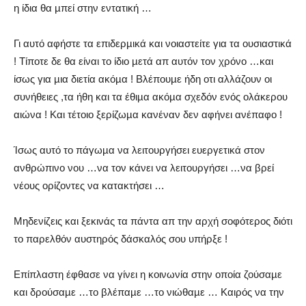
η ίδια θα µπεί στην εντατική …
Γι αυτό αφήστε τα επιδερµικά και νοιαστείτε για τα ουσιαστικά
! Τίποτε δε θα είναι το ίδιο µετά απ αυτόν τον χρόνο …και
ίσως για µια διετία ακόµα ! Βλέπουµε ήδη οτι αλλάζουν οι
συνήθειες ,τα ήθη και τα έθιµα ακόµα σχεδόν ενός ολάκερου
αιώνα ! Και τέτοιο ξερίζωµα κανέναν δεν αφήνει ανέπαφο !
Ίσως αυτό το πάγωµα να λειτουργήσει ευεργετικά στον
ανθρώπινο νου …να τον κάνει να λειτουργήσει …να βρεί
νέους ορίζοντες να κατακτήσει …
Μηδενίζεις και ξεκινάς τα πάντα απ την αρχή σοφότερος διότι
το παρελθόν αυστηρός δάσκαλός σου υπήρξε !
Επίπλαστη έφθασε να γίνει η κοινωνία στην οποία ζούσαµε
και δρούσαµε …το βλέπαµε …το νιώθαµε … Καιρός να την