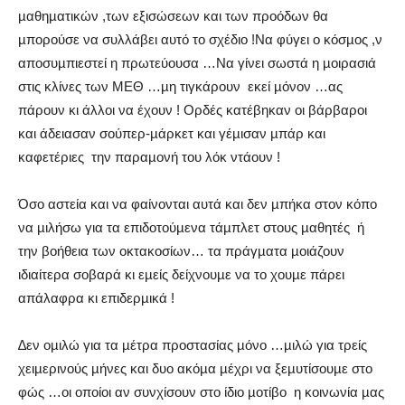
µαθηµατικών ,των εξισώσεων και των προόδων θα
µπορούσε να συλλάβει αυτό το σχέδιο !Να φύγει ο κόσµος ,ν
αποσυµπιεστεί η πρωτεύουσα …Να γίνει σωστά η µοιρασιά
στις κλίνες των ΜΕΘ …µη τιγκάρουν
εκεί µόνον …ας
πάρουν κι άλλοι να έχουν ! Ορδές κατέβηκαν οι βάρβαροι
και άδειασαν σούπερ-µάρκετ και γέµισαν µπάρ και
καφετέριες
την παραµονή του λόκ ντάουν !
Όσο αστεία και να φαίνονται αυτά και δεν µπήκα στον κόπο
να µιλήσω για τα επιδοτούµενα τάµπλετ στους µαθητές
ή
την βοήθεια των οκτακοσίων… τα πράγµατα µοιάζουν
ιδιαίτερα σοβαρά κι εµείς δείχνουµε να το χουµε πάρει
απάλαφρα κι επιδερµικά !
∆εν οµιλώ για τα µέτρα προστασίας µόνο …µιλώ για τρείς
χειµερινούς µήνες και δυο ακόµα µέχρι να ξεµυτίσουµε στο
φώς …οι οποίοι αν συνχίσουν στο ίδιο µοτίβο
η κοινωνία µας