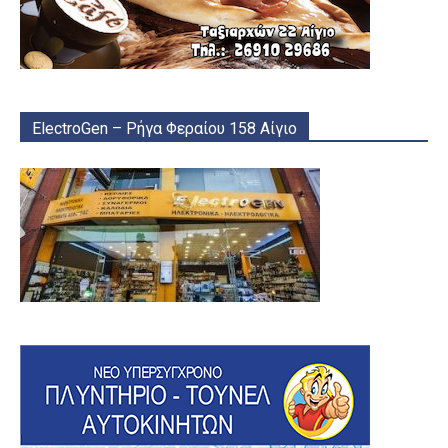
ElectroGen – Ρήγα Φεραίου 158 Αίγιο