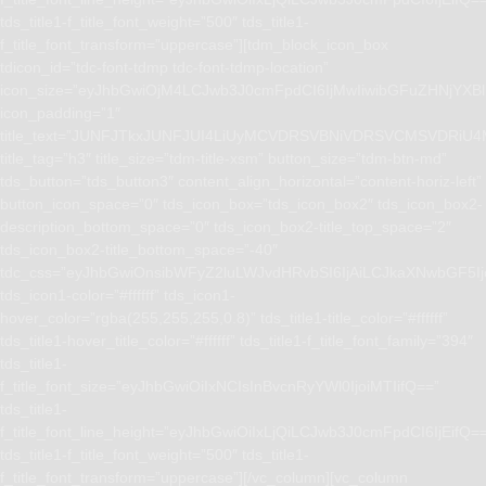
tds_title1-f_title_font_weight=”500″ tds_title1-
f_title_font_transform=”uppercase”][tdm_block_icon_box
tdicon_id=”tdc-font-tdmp tdc-font-tdmp-location”
icon_size=”eyJhbGwiOjM4LCJwb3J0cmFpdCI6IjMwIiwibGFuZHNjYXBlI
icon_padding=”1″
title_text=”JUNFJTkxJUNFJUI4LiUyMCVDRSVBNiVDRSVCMSVD
title_tag=”h3″ title_size=”tdm-title-xsm” button_size=”tdm-btn-md”
tds_button=”tds_button3″ content_align_horizontal=”content-horiz-left”
button_icon_space=”0″ tds_icon_box=”tds_icon_box2″ tds_icon_box2-
description_bottom_space=”0″ tds_icon_box2-title_top_space=”2″
tds_icon_box2-title_bottom_space=”-40″
tdc_css=”eyJhbGwiOnsibWFyZ2luLWJvdHRvbSI6IjAiLCJkaXNwbGF5I
tds_icon1-color=”#ffffff” tds_icon1-
hover_color=”rgba(255,255,255,0.8)” tds_title1-title_color=”#ffffff”
tds_title1-hover_title_color=”#ffffff” tds_title1-f_title_font_family=”394″
tds_title1-
f_title_font_size=”eyJhbGwiOiIxNCIsInBvcnRyYWl0IjoiMTIifQ==”
tds_title1-
f_title_font_line_height=”eyJhbGwiOiIxLjQiLCJwb3J0cmFpdCI6IjEifQ=
tds_title1-f_title_font_weight=”500″ tds_title1-
f_title_font_transform=”uppercase”][/vc_column][vc_column