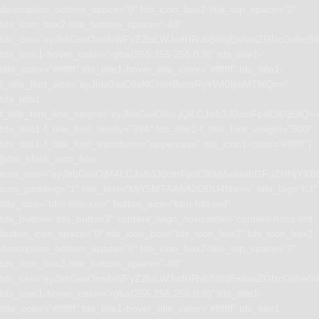
description_bottom_space=”0″ tds_icon_box2-title_top_space=”2″
tds_icon_box2-title_bottom_space=”-40″
tdc_css=”eyJhbGwiOnsibWFyZ2luLWJvdHRvbSI6IjEwIiwiZGlzcGxhe
tds_icon1-hover_color=”rgba(255,255,255,0.8)” tds_title1-
title_color=”#ffffff” tds_title1-hover_title_color=”#ffffff” tds_title1-
f_title_font_size=”eyJhbGwiOiIxNCIsInBvcnRyYWl0IjoiMTIifQ==”
tds_title1-
f_title_font_line_height=”eyJhbGwiOiIxLjQiLCJwb3J0cmFpdCI6IjEifQ=
tds_title1-f_title_font_family=”394″ tds_title1-f_title_font_weight=”500″
tds_title1-f_title_font_transform=”uppercase” tds_icon1-color=”#ffffff”]
[tdm_block_icon_box
icon_size=”eyJhbGwiOjM4LCJwb3J0cmFpdCI6IjMwIiwibGFuZHNjYXBlI
icon_padding=”1″ title_text=”MjY5MTAlMjA2ODU4Nw==” title_tag=”h3″
title_size=”tdm-title-xsm” button_size=”tdm-btn-md”
tds_button=”tds_button3″ content_align_horizontal=”content-horiz-left”
button_icon_space=”0″ tds_icon_box=”tds_icon_box2″ tds_icon_box2-
description_bottom_space=”0″ tds_icon_box2-title_top_space=”2″
tds_icon_box2-title_bottom_space=”-40″
tdc_css=”eyJhbGwiOnsibWFyZ2luLWJvdHRvbSI6IjEwIiwiZGlzcGxhe
tds_icon1-hover_color=”rgba(255,255,255,0.8)” tds_title1-
title_color=”#ffffff” tds_title1-hover_title_color=”#ffffff” tds_title1-