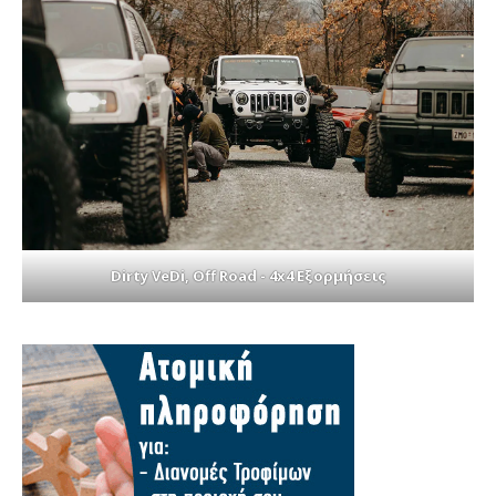
Dirty VeDi, Off Road - 4x4 Εξορμήσεις