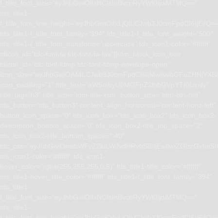
f_title_font_size=”eyJhbGwiOiIxNCIsInBvcnRyYWl0IjoiMTIifQ==”
tds_title1-
f_title_font_line_height=”eyJhbGwiOiIxLjQiLCJwb3J0cmFpdCI6IjEifQ=
tds_title1-f_title_font_family=”394″ tds_title1-f_title_font_weight=”500″
tds_title1-f_title_font_transform=”uppercase” tds_icon1-color=”#ffffff”
tdicon_id=”tdc-font-fa tdc-font-fa-fax”][tdm_block_icon_box
tdicon_id=”tdc-font-tdmp tdc-font-tdmp-envelope-open”
icon_size=”eyJhbGwiOjM4LCJwb3J0cmFpdCI6IjMwIiwibGFuZHNjYXBlI
icon_padding=”1″ title_text=”aW5mbyU0MGFpZ2lhbGVpYTI0Lmdy”
title_tag=”h3″ title_size=”tdm-title-xsm” button_size=”tdm-btn-md”
tds_button=”tds_button3″ content_align_horizontal=”content-horiz-left”
button_icon_space=”0″ tds_icon_box=”tds_icon_box2″ tds_icon_box2-
description_bottom_space=”0″ tds_icon_box2-title_top_space=”2″
tds_icon_box2-title_bottom_space=”-40″
tdc_css=”eyJhbGwiOnsibWFyZ2luLWJvdHRvbSI6IjEwIiwiZGlzcGxhe
tds_icon1-color=”#ffffff” tds_icon1-
hover_color=”rgba(255,255,255,0.8)” tds_title1-title_color=”#ffffff”
tds_title1-hover_title_color=”#ffffff” tds_title1-f_title_font_family=”394″
tds_title1-
f_title_font_size=”eyJhbGwiOiIxNCIsInBvcnRyYWl0IjoiMTIifQ==”
tds_title1-
f_title_font_line_height=”eyJhbGwiOiIxLjQiLCJwb3J0cmFpdCI6IjEifQ=