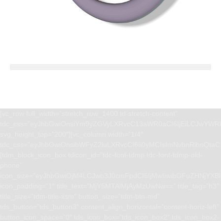
[vc_row full_width=”stretch_row_1400 td-stretch-content”
tdc_css=”eyJhbGwiOnsiYm9yZGVyLXRvcC13aWR0aCI6IjEiLCJwYWRk
svg_height_top=”200″][vc_column width=”1/4″
tdc_css=”eyJhbGwiOnsibWFyZ2luLXRvcCI6Ii0yMCIsImNvbnRlbnQta
[tdm_block_icon_box tdicon_id=”tdc-font-tdmp tdc-font-tdmp-old-
phone”
icon_size=”eyJhbGwiOjM4LCJwb3J0cmFpdCI6IjMwIiwibGFuZHNjYXBlI
icon_padding=”1″ title_text=”MjY5MTAlMjAyMzUwNw==” title_tag=”h3″
title_size=”tdm-title-xsm” button_size=”tdm-btn-md”
tds_button=”tds_button3″ content_align_horizontal=”content-horiz-left”
button_icon_space=”0″ tds_icon_box=”tds_icon_box2″ tds_icon_box2-