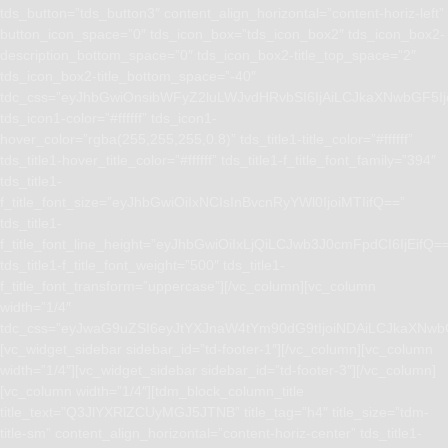
tds_button=”tds_button3″ content_align_horizontal=”content-horiz-left”
button_icon_space=”0″ tds_icon_box=”tds_icon_box2″ tds_icon_box2-
description_bottom_space=”0″ tds_icon_box2-title_top_space=”2″
tds_icon_box2-title_bottom_space=”-40″
tdc_css=”eyJhbGwiOnsibWFyZ2luLWJvdHRvbSI6IjAiLCJkaXNwbGF5I
tds_icon1-color=”#ffffff” tds_icon1-
hover_color=”rgba(255,255,255,0.8)” tds_title1-title_color=”#ffffff”
tds_title1-hover_title_color=”#ffffff” tds_title1-f_title_font_family=”394″
tds_title1-
f_title_font_size=”eyJhbGwiOiIxNCIsInBvcnRyYWl0IjoiMTIifQ==”
tds_title1-
f_title_font_line_height=”eyJhbGwiOiIxLjQiLCJwb3J0cmFpdCI6IjEifQ=
tds_title1-f_title_font_weight=”500″ tds_title1-
f_title_font_transform=”uppercase”][/vc_column][vc_column
width=”1/4″
tdc_css=”eyJwaG9uZSI6eyJtYXJnaW4tYm90dG9tIjoiNDAiLCJkaXNwb
[vc_widget_sidebar sidebar_id=”td-footer-1″][/vc_column][vc_column
width=”1/4″][vc_widget_sidebar sidebar_id=”td-footer-3″][/vc_column]
[vc_column width=”1/4″][tdm_block_column_title
title_text=”Q3JlYXRlZCUyMGJ5JTNB” title_tag=”h4″ title_size=”tdm-
title-sm” content_align_horizontal=”content-horiz-center” tds_title1-