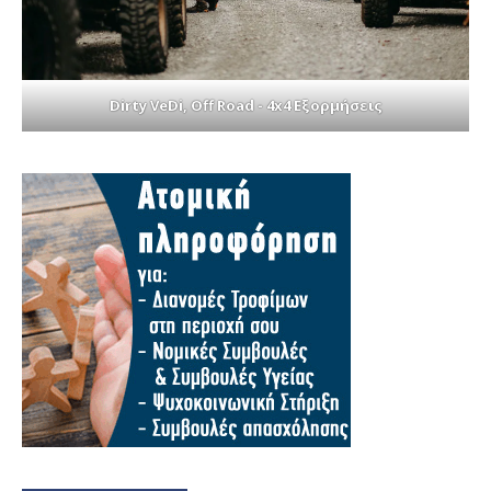
Dirty VeDi, Off Road - 4x4 Εξορμήσεις