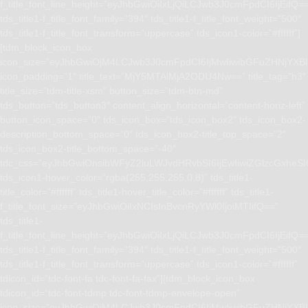
f_title_font_line_height=”eyJhbGwiOiIxLjQiLCJwb3J0cmFpdCI6IjEifQ=
tds_title1-f_title_font_family=”394″ tds_title1-f_title_font_weight=”500″
tds_title1-f_title_font_transform=”uppercase” tds_icon1-color=”#ffffff”]
[tdm_block_icon_box
icon_size=”eyJhbGwiOjM4LCJwb3J0cmFpdCI6IjMwIiwibGFuZHNjYXBlI
icon_padding=”1″ title_text=”MjY5MTAlMjA2ODU4Nw==” title_tag=”h3″
title_size=”tdm-title-xsm” button_size=”tdm-btn-md”
tds_button=”tds_button3″ content_align_horizontal=”content-horiz-left”
button_icon_space=”0″ tds_icon_box=”tds_icon_box2″ tds_icon_box2-
description_bottom_space=”0″ tds_icon_box2-title_top_space=”2″
tds_icon_box2-title_bottom_space=”-40″
tdc_css=”eyJhbGwiOnsibWFyZ2luLWJvdHRvbSI6IjEwIiwiZGlzcGxhe
tds_icon1-hover_color=”rgba(255,255,255,0.8)” tds_title1-
title_color=”#ffffff” tds_title1-hover_title_color=”#ffffff” tds_title1-
f_title_font_size=”eyJhbGwiOiIxNCIsInBvcnRyYWl0IjoiMTIifQ==”
tds_title1-
f_title_font_line_height=”eyJhbGwiOiIxLjQiLCJwb3J0cmFpdCI6IjEifQ=
tds_title1-f_title_font_family=”394″ tds_title1-f_title_font_weight=”500″
tds_title1-f_title_font_transform=”uppercase” tds_icon1-color=”#ffffff”
tdicon_id=”tdc-font-fa tdc-font-fa-fax”][tdm_block_icon_box
tdicon_id=”tdc-font-tdmp tdc-font-tdmp-envelope-open”
icon_size=”eyJhbGwiOjM4LCJwb3J0cmFpdCI6IjMwIiwibGFuZHNjYXBlI