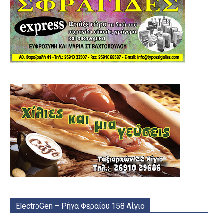
ElectroGen – Ρήγα Φεραίου 158 Αίγιο