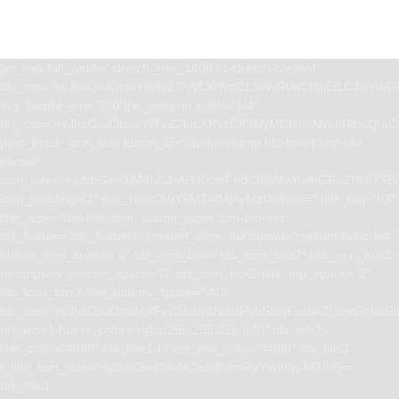
[vc_row full_width=”stretch_row_1400 td-stretch-content”
tdc_css=”eyJhbGwiOnsiYm9yZGVyLXRvcC13aWR0aCI6IjEiLCJwYWRk
svg_height_top=”200″][vc_column width=”1/4″
tdc_css=”eyJhbGwiOnsibWFyZ2luLXRvcCI6Ii0yMCIsImNvbnRlbnQta
[tdm_block_icon_box tdicon_id=”tdc-font-tdmp tdc-font-tdmp-old-
phone”
icon_size=”eyJhbGwiOjM4LCJwb3J0cmFpdCI6IjMwIiwibGFuZHNjYXBlI
icon_padding=”1″ title_text=”MjY5MTAlMjAyMzUwNw==” title_tag=”h3″
title_size=”tdm-title-xsm” button_size=”tdm-btn-md”
tds_button=”tds_button3″ content_align_horizontal=”content-horiz-left”
button_icon_space=”0″ tds_icon_box=”tds_icon_box2″ tds_icon_box2-
description_bottom_space=”0″ tds_icon_box2-title_top_space=”2″
tds_icon_box2-title_bottom_space=”-40″
tdc_css=”eyJhbGwiOnsibWFyZ2luLWJvdHRvbSI6IjEwIiwiZGlzcGxhe
tds_icon1-hover_color=”rgba(255,255,255,0.8)” tds_title1-
title_color=”#ffffff” tds_title1-hover_title_color=”#ffffff” tds_title1-
f_title_font_size=”eyJhbGwiOiIxNCIsInBvcnRyYWl0IjoiMTIifQ==”
tds_title1-