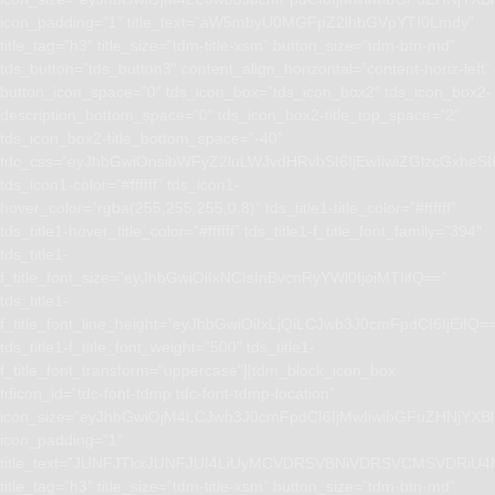
icon_padding=”1″ title_text=”aW5mbyU0MGFpZ2lhbGVpYTI0Lmdy”
title_tag=”h3″ title_size=”tdm-title-xsm” button_size=”tdm-btn-md”
tds_button=”tds_button3″ content_align_horizontal=”content-horiz-left”
button_icon_space=”0″ tds_icon_box=”tds_icon_box2″ tds_icon_box2-
description_bottom_space=”0″ tds_icon_box2-title_top_space=”2″
tds_icon_box2-title_bottom_space=”-40″
tdc_css=”eyJhbGwiOnsibWFyZ2luLWJvdHRvbSI6IjEwIiwiZGlzcGxhe
tds_icon1-color=”#ffffff” tds_icon1-
hover_color=”rgba(255,255,255,0.8)” tds_title1-title_color=”#ffffff”
tds_title1-hover_title_color=”#ffffff” tds_title1-f_title_font_family=”394″
tds_title1-
f_title_font_size=”eyJhbGwiOiIxNCIsInBvcnRyYWl0IjoiMTIifQ==”
tds_title1-
f_title_font_line_height=”eyJhbGwiOiIxLjQiLCJwb3J0cmFpdCI6IjEifQ=
tds_title1-f_title_font_weight=”500″ tds_title1-
f_title_font_transform=”uppercase”][tdm_block_icon_box
tdicon_id=”tdc-font-tdmp tdc-font-tdmp-location”
icon_size=”eyJhbGwiOjM4LCJwb3J0cmFpdCI6IjMwIiwibGFuZHNjYXBlI
icon_padding=”1″
title_text=”JUNFJTkxJUNFJUI4LiUyMCVDRSVBNiVDRSVCMSVD
title_tag=”h3″ title_size=”tdm-title-xsm” button_size=”tdm-btn-md”