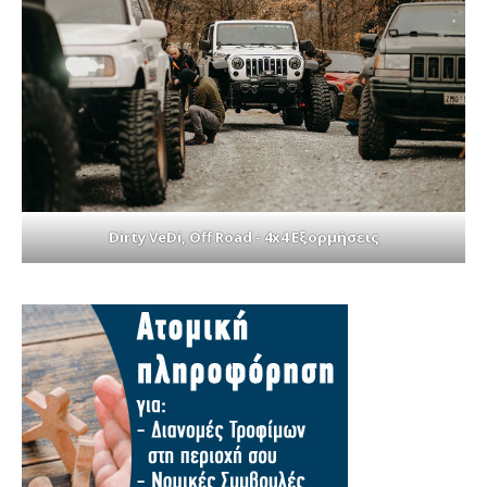
Dirty VeDi, Off Road - 4x4 Εξορμήσεις