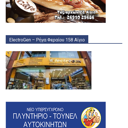
ElectroGen – Ρήγα Φεραίου 158 Αίγιο