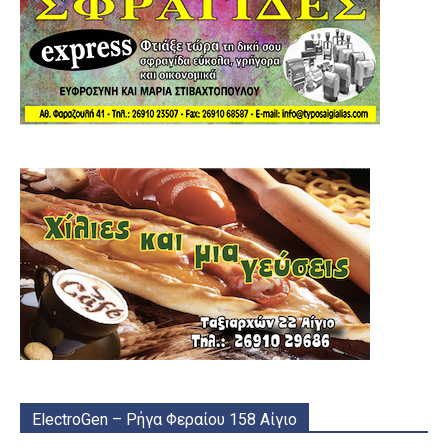
ElectroGen – Ρήγα Φεραίου 158 Αίγιο