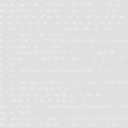
icon_padding=”1″ title_text=”aW5mbyU0MGFpZ2lhbGVpYTI0Lmdy”
title_tag=”h3″ title_size=”tdm-title-xsm” button_size=”tdm-btn-md”
tds_button=”tds_button3″ content_align_horizontal=”content-horiz-left”
button_icon_space=”0″ tds_icon_box=”tds_icon_box2″ tds_icon_box2-
description_bottom_space=”0″ tds_icon_box2-title_top_space=”2″
tds_icon_box2-title_bottom_space=”-40″
tdc_css=”eyJhbGwiOnsibWFyZ2luLWJvdHRvbSI6IjEwIiwiZGlzcGxhe
tds_icon1-color=”#ffffff” tds_icon1-
hover_color=”rgba(255,255,255,0.8)” tds_title1-title_color=”#ffffff”
tds_title1-hover_title_color=”#ffffff” tds_title1-f_title_font_family=”394″
tds_title1-
f_title_font_size=”eyJhbGwiOiIxNCIsInBvcnRyYWl0IjoiMTIifQ==”
tds_title1-
f_title_font_line_height=”eyJhbGwiOiIxLjQiLCJwb3J0cmFpdCI6IjEifQ=
tds_title1-f_title_font_weight=”500″ tds_title1-
f_title_font_transform=”uppercase”][tdm_block_icon_box
tdicon_id=”tdc-font-tdmp tdc-font-tdmp-location”
icon_size=”eyJhbGwiOjM4LCJwb3J0cmFpdCI6IjMwIiwibGFuZHNjYXBlI
icon_padding=”1″
title_text=”JUNFJTkxJUNFJUI4LiUyMCVDRSVBNiVDRSVCMSVD
title_tag=”h3″ title_size=”tdm-title-xsm” button_size=”tdm-btn-md”