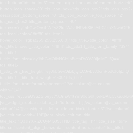
tds_button=”tds_button3″ content_align_horizontal=”content-horiz-left”
button_icon_space=”0″ tds_icon_box=”tds_icon_box2″ tds_icon_box2-
description_bottom_space=”0″ tds_icon_box2-title_top_space=”2″
tds_icon_box2-title_bottom_space=”-40″
tdc_css=”eyJhbGwiOnsibWFyZ2luLWJvdHRvbSI6IjAiLCJkaXNwbGF5I
tds_icon1-color=”#ffffff” tds_icon1-
hover_color=”rgba(255,255,255,0.8)” tds_title1-title_color=”#ffffff”
tds_title1-hover_title_color=”#ffffff” tds_title1-f_title_font_family=”394″
tds_title1-
f_title_font_size=”eyJhbGwiOiIxNCIsInBvcnRyYWl0IjoiMTIifQ==”
tds_title1-
f_title_font_line_height=”eyJhbGwiOiIxLjQiLCJwb3J0cmFpdCI6IjEifQ=
tds_title1-f_title_font_weight=”500″ tds_title1-
f_title_font_transform=”uppercase”][/vc_column][vc_column
width=”1/4″
tdc_css=”eyJwaG9uZSI6eyJtYXJnaW4tYm90dG9tIjoiNDAiLCJkaXNwb
[vc_widget_sidebar sidebar_id=”td-footer-1″][/vc_column][vc_column
width=”1/4″][vc_widget_sidebar sidebar_id=”td-footer-3″][/vc_column]
[vc_column width=”1/4″][tdm_block_column_title
title_text=”Q3JlYXRlZCUyMGJ5JTNB” title_tag=”h4″ title_size=”tdm-
title-sm” content_align_horizontal=”content-horiz-center” tds_title1-