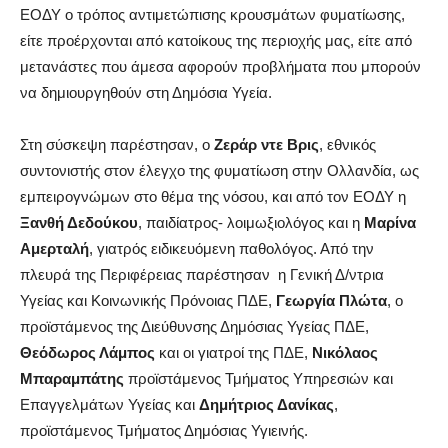
ΕΟΔΥ ο τρόπος αντιμετώπισης κρουσμάτων φυματίωσης,
είτε προέρχονται από κατοίκους της περιοχής μας, είτε από
μετανάστες που άμεσα αφορούν προβλήματα που μπορούν
να δημιουργηθούν στη Δημόσια Υγεία.
Στη σύσκεψη παρέστησαν, ο
Ζεράρ ντε Βρις
, εθνικός
συντονιστής στον έλεγχο της φυματίωση στην Ολλανδία, ως
εμπειρογνώμων στο θέμα της νόσου, και από τον ΕΟΔΥ η
Ξανθή Δεδούκου
, παιδίατρος- λοιμωξιολόγος και η
Μαρίνα
Αμερταλή
, γιατρός ειδικευόμενη παθολόγος. Από την
πλευρά της Περιφέρειας παρέστησαν η Γενική Δ/ντρια
Υγείας και Κοινωνικής Πρόνοιας ΠΔΕ,
Γεωργία Πλώτα
, ο
προϊστάμενος της Διεύθυνσης Δημόσιας Υγείας ΠΔΕ,
Θεόδωρος Λάμπος
και οι γιατροί της ΠΔΕ,
Νικόλαος
Μπαραμπάτης
προϊστάμενος Τμήματος Υπηρεσιών και
Επαγγελμάτων Υγείας και
Δημήτριος Δανίκας
,
προϊστάμενος Τμήματος Δημόσιας Υγιεινής.