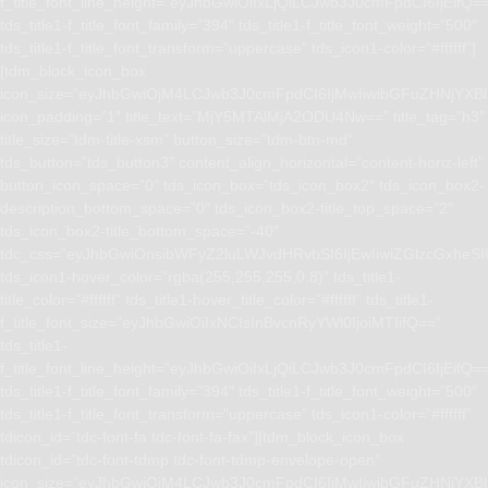
f_title_font_line_height=”eyJhbGwiOiIxLjQiLCJwb3J0cmFpdCI6IjEifQ=
tds_title1-f_title_font_family=”394″ tds_title1-f_title_font_weight=”500″
tds_title1-f_title_font_transform=”uppercase” tds_icon1-color=”#ffffff”]
[tdm_block_icon_box
icon_size=”eyJhbGwiOjM4LCJwb3J0cmFpdCI6IjMwIiwibGFuZHNjYXBlI
icon_padding=”1″ title_text=”MjY5MTAlMjA2ODU4Nw==” title_tag=”h3″
title_size=”tdm-title-xsm” button_size=”tdm-btn-md”
tds_button=”tds_button3″ content_align_horizontal=”content-horiz-left”
button_icon_space=”0″ tds_icon_box=”tds_icon_box2″ tds_icon_box2-
description_bottom_space=”0″ tds_icon_box2-title_top_space=”2″
tds_icon_box2-title_bottom_space=”-40″
tdc_css=”eyJhbGwiOnsibWFyZ2luLWJvdHRvbSI6IjEwIiwiZGlzcGxhe
tds_icon1-hover_color=”rgba(255,255,255,0.8)” tds_title1-
title_color=”#ffffff” tds_title1-hover_title_color=”#ffffff” tds_title1-
f_title_font_size=”eyJhbGwiOiIxNCIsInBvcnRyYWl0IjoiMTIifQ==”
tds_title1-
f_title_font_line_height=”eyJhbGwiOiIxLjQiLCJwb3J0cmFpdCI6IjEifQ=
tds_title1-f_title_font_family=”394″ tds_title1-f_title_font_weight=”500″
tds_title1-f_title_font_transform=”uppercase” tds_icon1-color=”#ffffff”
tdicon_id=”tdc-font-fa tdc-font-fa-fax”][tdm_block_icon_box
tdicon_id=”tdc-font-tdmp tdc-font-tdmp-envelope-open”
icon_size=”eyJhbGwiOjM4LCJwb3J0cmFpdCI6IjMwIiwibGFuZHNjYXBlI