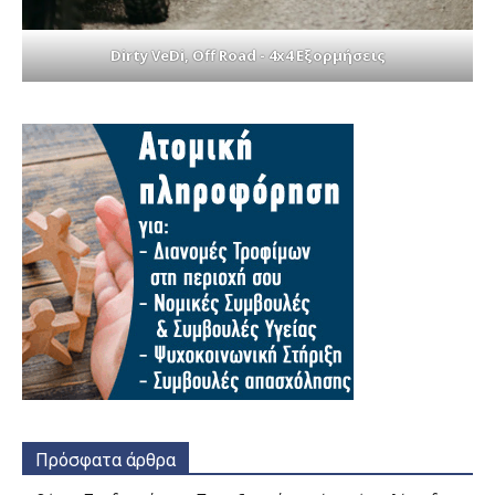
Dirty VeDi, Off Road - 4x4 Εξορμήσεις
Πρόσφατα άρθρα