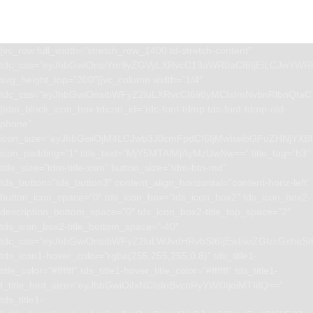
[vc_row full_width=”stretch_row_1400 td-stretch-content”
tdc_css=”eyJhbGwiOnsiYm9yZGVyLXRvcC13aWR0aCI6IjEiLCJwYWRk
svg_height_top=”200″][vc_column width=”1/4″
tdc_css=”eyJhbGwiOnsibWFyZ2luLXRvcCI6Ii0yMCIsImNvbnRlbnQta
[tdm_block_icon_box tdicon_id=”tdc-font-tdmp tdc-font-tdmp-old-
phone”
icon_size=”eyJhbGwiOjM4LCJwb3J0cmFpdCI6IjMwIiwibGFuZHNjYXBlI
icon_padding=”1″ title_text=”MjY5MTAlMjAyMzUwNw==” title_tag=”h3″
title_size=”tdm-title-xsm” button_size=”tdm-btn-md”
tds_button=”tds_button3″ content_align_horizontal=”content-horiz-left”
button_icon_space=”0″ tds_icon_box=”tds_icon_box2″ tds_icon_box2-
description_bottom_space=”0″ tds_icon_box2-title_top_space=”2″
tds_icon_box2-title_bottom_space=”-40″
tdc_css=”eyJhbGwiOnsibWFyZ2luLWJvdHRvbSI6IjEwIiwiZGlzcGxhe
tds_icon1-hover_color=”rgba(255,255,255,0.8)” tds_title1-
title_color=”#ffffff” tds_title1-hover_title_color=”#ffffff” tds_title1-
f_title_font_size=”eyJhbGwiOiIxNCIsInBvcnRyYWl0IjoiMTIifQ==”
tds_title1-