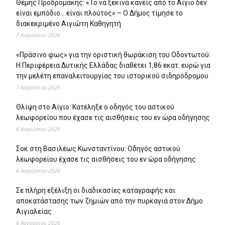
Θέμης Προδρομάκης: «Το να ξεκινά κανείς από το Αίγιο δεν
είναι εμπόδιο… είναι πλούτος» – O Δήμος τίμησε το
διακεκριμένο Αιγιώτη Καθηγητή
7 Αυγούστου 2026
«Πράσινο φως» για την οριστική θωράκιση του Οδοντωτού:
Η Περιφέρεια Δυτικής Ελλάδας διαθέτει 1,86 εκατ. ευρώ για
την μελέτη επαναλειτουργίας του ιστορικού σιδηρόδρομου
7 Αυγούστου 2026
Θλίψη στο Αίγιο: Κατέληξε ο οδηγός του αστικού
λεωφορείου που έχασε τις αισθήσεις του εν ώρα οδήγησης
6 Αυγούστου 2026
Σοκ στη Βασιλέως Κωνσταντίνου: Οδηγός αστικού
λεωφορείου έχασε τις αισθήσεις του εν ώρα οδήγησης
6 Αυγούστου 2026
Σε πλήρη εξέλιξη οι διαδικασίες καταγραφής και
αποκατάστασης των ζημιών από την πυρκαγιά στον Δήμο
Αιγιαλείας
6 Αυγούστου 2026