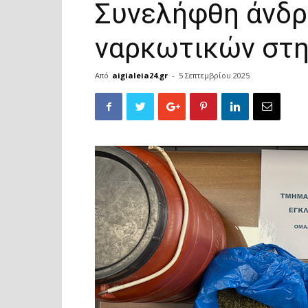
Συνελήφθη άνδρα
ναρκωτικών στη
Από
aigialeia24.gr
-
5 Σεπτεμβρίου 2025