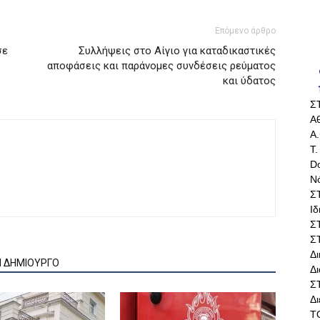
Επόμενο άρθρο
σε
Συλλήψεις στο Αίγιο για καταδικαστικές
αποφάσεις και παράνομες συνδέσεις ρεύματος
και ύδατος
Σ
Αθ
Α.
Τ.
Do
Ν
Σ
Ι
Σ
Σ
Δ
Ν ΔΗΜΙΟΥΡΓΟ
Δι
Σ
Δ
Τ