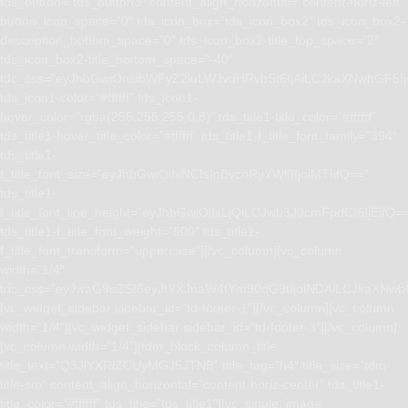
tds_button=”tds_button3″ content_align_horizontal=”content-horiz-left”
button_icon_space=”0″ tds_icon_box=”tds_icon_box2″ tds_icon_box2-
description_bottom_space=”0″ tds_icon_box2-title_top_space=”2″
tds_icon_box2-title_bottom_space=”-40″
tdc_css=”eyJhbGwiOnsibWFyZ2luLWJvdHRvbSI6IjAiLCJkaXNwbGF5I
tds_icon1-color=”#ffffff” tds_icon1-
hover_color=”rgba(255,255,255,0.8)” tds_title1-title_color=”#ffffff”
tds_title1-hover_title_color=”#ffffff” tds_title1-f_title_font_family=”394″
tds_title1-
f_title_font_size=”eyJhbGwiOiIxNCIsInBvcnRyYWl0IjoiMTIifQ==”
tds_title1-
f_title_font_line_height=”eyJhbGwiOiIxLjQiLCJwb3J0cmFpdCI6IjEifQ=
tds_title1-f_title_font_weight=”500″ tds_title1-
f_title_font_transform=”uppercase”][/vc_column][vc_column
width=”1/4″
tdc_css=”eyJwaG9uZSI6eyJtYXJnaW4tYm90dG9tIjoiNDAiLCJkaXNwb
[vc_widget_sidebar sidebar_id=”td-footer-1″][/vc_column][vc_column
width=”1/4″][vc_widget_sidebar sidebar_id=”td-footer-3″][/vc_column]
[vc_column width=”1/4″][tdm_block_column_title
title_text=”Q3JlYXRlZCUyMGJ5JTNB” title_tag=”h4″ title_size=”tdm-
title-sm” content_align_horizontal=”content-horiz-center” tds_title1-
title_color=”#ffffff” tds_title=”tds_title1″][vc_single_image