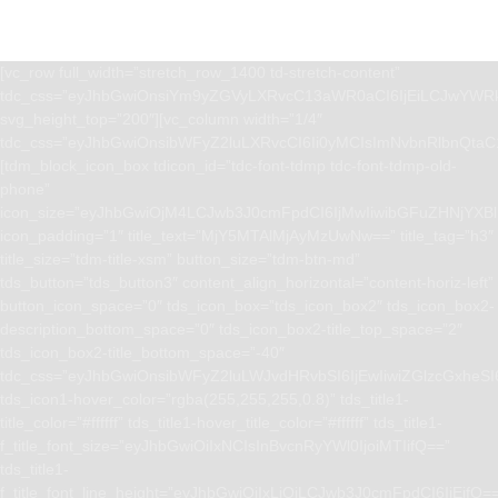
[vc_row full_width=”stretch_row_1400 td-stretch-content”
tdc_css=”eyJhbGwiOnsiYm9yZGVyLXRvcC13aWR0aCI6IjEiLCJwYWRk
svg_height_top=”200″][vc_column width=”1/4″
tdc_css=”eyJhbGwiOnsibWFyZ2luLXRvcCI6Ii0yMCIsImNvbnRlbnQta
[tdm_block_icon_box tdicon_id=”tdc-font-tdmp tdc-font-tdmp-old-
phone”
icon_size=”eyJhbGwiOjM4LCJwb3J0cmFpdCI6IjMwIiwibGFuZHNjYXBlI
icon_padding=”1″ title_text=”MjY5MTAlMjAyMzUwNw==” title_tag=”h3″
title_size=”tdm-title-xsm” button_size=”tdm-btn-md”
tds_button=”tds_button3″ content_align_horizontal=”content-horiz-left”
button_icon_space=”0″ tds_icon_box=”tds_icon_box2″ tds_icon_box2-
description_bottom_space=”0″ tds_icon_box2-title_top_space=”2″
tds_icon_box2-title_bottom_space=”-40″
tdc_css=”eyJhbGwiOnsibWFyZ2luLWJvdHRvbSI6IjEwIiwiZGlzcGxhe
tds_icon1-hover_color=”rgba(255,255,255,0.8)” tds_title1-
title_color=”#ffffff” tds_title1-hover_title_color=”#ffffff” tds_title1-
f_title_font_size=”eyJhbGwiOiIxNCIsInBvcnRyYWl0IjoiMTIifQ==”
tds_title1-
f_title_font_line_height=”eyJhbGwiOiIxLjQiLCJwb3J0cmFpdCI6IjEifQ=