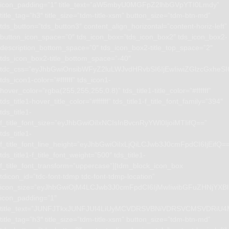
icon_padding=”1″ title_text=”aW5mbyU0MGFpZ2lhbGVpYTI0Lmdy”
title_tag=”h3″ title_size=”tdm-title-xsm” button_size=”tdm-btn-md”
tds_button=”tds_button3″ content_align_horizontal=”content-horiz-left”
button_icon_space=”0″ tds_icon_box=”tds_icon_box2″ tds_icon_box2-
description_bottom_space=”0″ tds_icon_box2-title_top_space=”2″
tds_icon_box2-title_bottom_space=”-40″
tdc_css=”eyJhbGwiOnsibWFyZ2luLWJvdHRvbSI6IjEwIiwiZGlzcGxhe
tds_icon1-color=”#ffffff” tds_icon1-
hover_color=”rgba(255,255,255,0.8)” tds_title1-title_color=”#ffffff”
tds_title1-hover_title_color=”#ffffff” tds_title1-f_title_font_family=”394″
tds_title1-
f_title_font_size=”eyJhbGwiOiIxNCIsInBvcnRyYWl0IjoiMTIifQ==”
tds_title1-
f_title_font_line_height=”eyJhbGwiOiIxLjQiLCJwb3J0cmFpdCI6IjEifQ=
tds_title1-f_title_font_weight=”500″ tds_title1-
f_title_font_transform=”uppercase”][tdm_block_icon_box
tdicon_id=”tdc-font-tdmp tdc-font-tdmp-location”
icon_size=”eyJhbGwiOjM4LCJwb3J0cmFpdCI6IjMwIiwibGFuZHNjYXBlI
icon_padding=”1″
title_text=”JUNFJTkxJUNFJUI4LiUyMCVDRSVBNiVDRSVCMSVD
title_tag=”h3″ title_size=”tdm-title-xsm” button_size=”tdm-btn-md”