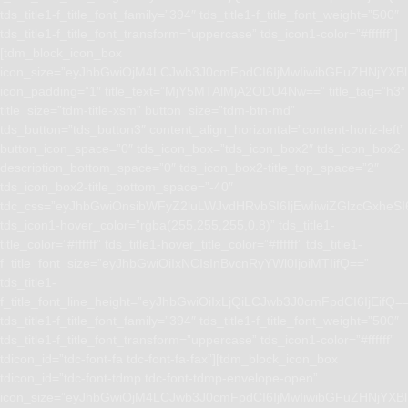
tds_title1-f_title_font_family=”394″ tds_title1-f_title_font_weight=”500″
tds_title1-f_title_font_transform=”uppercase” tds_icon1-color=”#ffffff”]
[tdm_block_icon_box
icon_size=”eyJhbGwiOjM4LCJwb3J0cmFpdCI6IjMwIiwibGFuZHNjYXBlI
icon_padding=”1″ title_text=”MjY5MTAlMjA2ODU4Nw==” title_tag=”h3″
title_size=”tdm-title-xsm” button_size=”tdm-btn-md”
tds_button=”tds_button3″ content_align_horizontal=”content-horiz-left”
button_icon_space=”0″ tds_icon_box=”tds_icon_box2″ tds_icon_box2-
description_bottom_space=”0″ tds_icon_box2-title_top_space=”2″
tds_icon_box2-title_bottom_space=”-40″
tdc_css=”eyJhbGwiOnsibWFyZ2luLWJvdHRvbSI6IjEwIiwiZGlzcGxhe
tds_icon1-hover_color=”rgba(255,255,255,0.8)” tds_title1-
title_color=”#ffffff” tds_title1-hover_title_color=”#ffffff” tds_title1-
f_title_font_size=”eyJhbGwiOiIxNCIsInBvcnRyYWl0IjoiMTIifQ==”
tds_title1-
f_title_font_line_height=”eyJhbGwiOiIxLjQiLCJwb3J0cmFpdCI6IjEifQ=
tds_title1-f_title_font_family=”394″ tds_title1-f_title_font_weight=”500″
tds_title1-f_title_font_transform=”uppercase” tds_icon1-color=”#ffffff”
tdicon_id=”tdc-font-fa tdc-font-fa-fax”][tdm_block_icon_box
tdicon_id=”tdc-font-tdmp tdc-font-tdmp-envelope-open”
icon_size=”eyJhbGwiOjM4LCJwb3J0cmFpdCI6IjMwIiwibGFuZHNjYXBlI