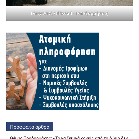
Dirty VeDi, Off Road - 4x4 Εξορμήσεις
Πρόσφατα άρθρα
Θέμης Προδρομάκης: «Το να ξεκινά κανείς από το Αίγιο δεν