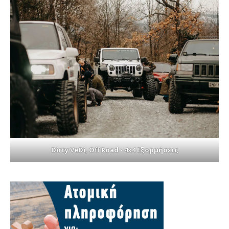
Dirty VeDi, Off Road - 4x4 Εξορμήσεις