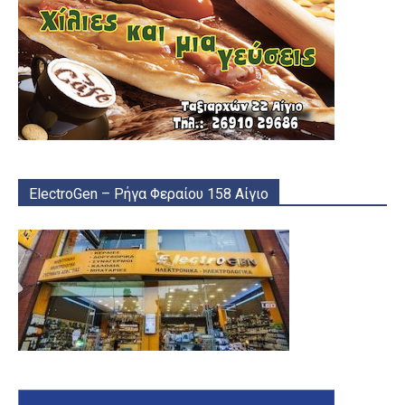
ElectroGen – Ρήγα Φεραίου 158 Αίγιο