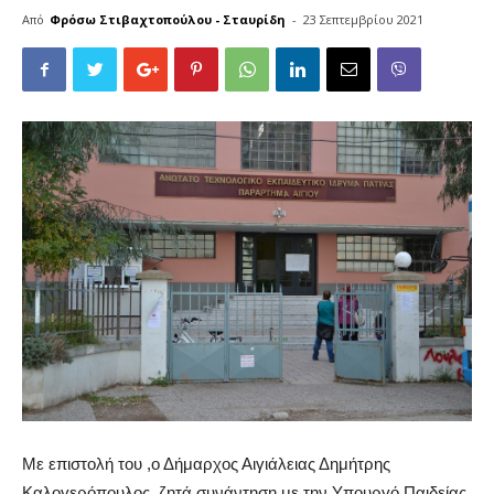
Από
Φρόσω Στιβαχτοπούλου - Σταυρίδη
-
23 Σεπτεμβρίου 2021
Με επιστολή του ,ο Δήμαρχος Αιγιάλειας Δημήτρης
Καλογερόπουλος, ζητά συνάντηση με την Υπουργό Παιδείας