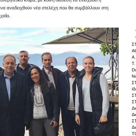
ι να αναδειχθούν νέα στελέχη που θα συμβάλλουν στη
χαΐα.
Σ
Αθ
Α.
Τ.
Do
Ν
Σ
Ι
Σ
Σ
Δ
Δι
Σ
Δ
Τ