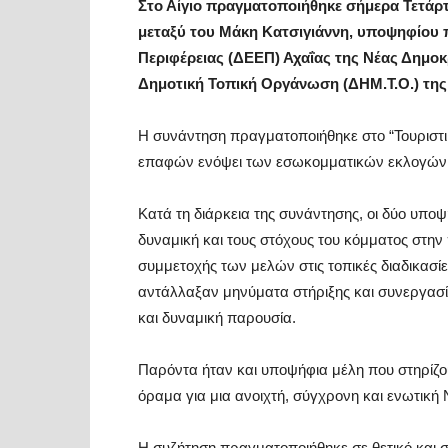
Στο Αίγιο πραγματοποιήθηκε σήμερα Τετάρ
μεταξύ του Μάκη Κατσιγιάννη, υποψηφίου 
Περιφέρειας (ΔΕΕΠ) Αχαΐας της Νέας Δημοκ
Δημοτική Τοπική Οργάνωση (ΔΗΜ.Τ.Ο.) της 
Η συνάντηση πραγματοποιήθηκε στο “Τουριστικ
επαφών ενόψει των εσωκομματικών εκλογών 
Κατά τη διάρκεια της συνάντησης, οι δύο υπο
δυναμική και τους στόχους του κόμματος στην 
συμμετοχής των μελών στις τοπικές διαδικασί
αντάλλαξαν μηνύματα στήριξης και συνεργασία
και δυναμική παρουσία.
Παρόντα ήταν και υποψήφια μέλη που στηρίζου
όραμα για μια ανοιχτή, σύγχρονη και ενωτική 
Η συζήτηση πραγματοποιήθηκε σε θετικό και συ