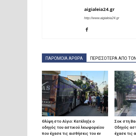
aigialeia24.gr
http://www.aigialeia24.gr
ΠΑΡΟΜΟΙΑ ΑΡΘΡΑ
ΠΕΡΙΣΣΟΤΕΡΑ ΑΠΟ ΤΟ
Θλίψη στο Αίγιο: Κατέληξε ο
Σοκ στη Βα
οδηγός του αστικού λεωφορείου
Οδηγός ασ
που έχασε τις αισθήσεις του εν
έχασε τις 