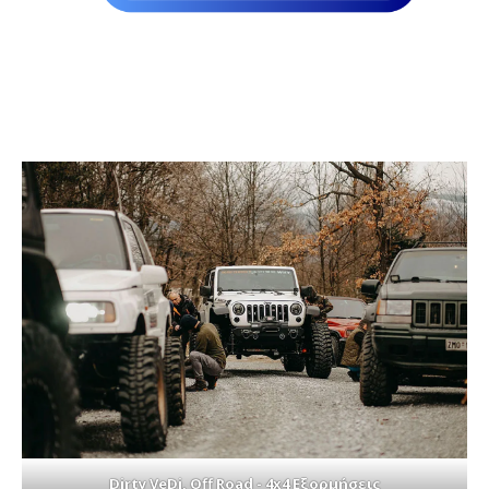
Dirty VeDi, Off Road - 4x4 Εξορμήσεις