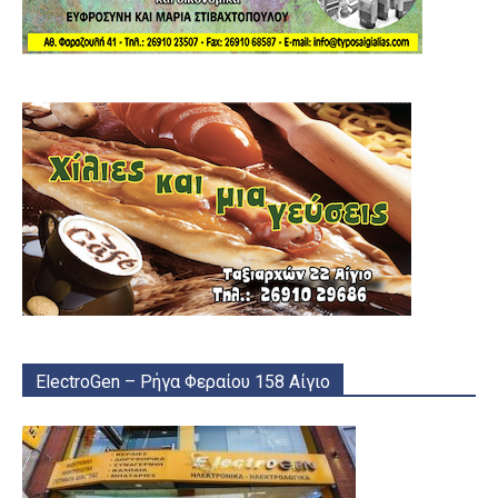
ElectroGen – Ρήγα Φεραίου 158 Αίγιο