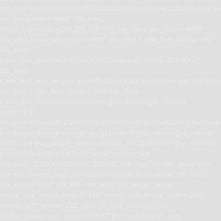
tdc_css=”eyJhbGwiOnsibWFyZ2luLWJvdHRvbSI6IjAiLCJkaXNwbGF5I
tds_icon1-color=”#ffffff” tds_icon1-
hover_color=”rgba(255,255,255,0.8)” tds_title1-title_color=”#ffffff”
tds_title1-hover_title_color=”#ffffff” tds_title1-f_title_font_family=”394″
tds_title1-
f_title_font_size=”eyJhbGwiOiIxNCIsInBvcnRyYWl0IjoiMTIifQ==”
tds_title1-
f_title_font_line_height=”eyJhbGwiOiIxLjQiLCJwb3J0cmFpdCI6IjEifQ=
tds_title1-f_title_font_weight=”500″ tds_title1-
f_title_font_transform=”uppercase”][/vc_column][vc_column
width=”1/4″
tdc_css=”eyJwaG9uZSI6eyJtYXJnaW4tYm90dG9tIjoiNDAiLCJkaXNwb
[vc_widget_sidebar sidebar_id=”td-footer-1″][/vc_column][vc_column
width=”1/4″][vc_widget_sidebar sidebar_id=”td-footer-3″][/vc_column]
[vc_column width=”1/4″][tdm_block_column_title
title_text=”Q3JlYXRlZCUyMGJ5JTNB” title_tag=”h4″ title_size=”tdm-
title-sm” content_align_horizontal=”content-horiz-center” tds_title1-
title_color=”#ffffff” tds_title=”tds_title1″][vc_single_image
media_size_image_height=”150″ media_size_image_width=”150″
height=”132″ width=”132″ open_in_new_window=”yes”
display_inline=”yes” image=”39732″][/vc_column][/vc_row]