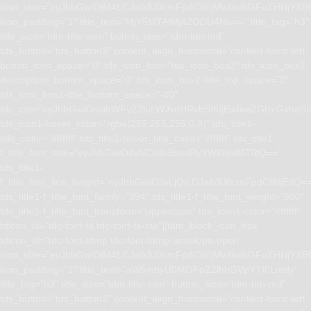
icon_size=”eyJhbGwiOjM4LCJwb3J0cmFpdCI6IjMwIiwibGFuZHNjYXBlI
icon_padding=”1″ title_text=”MjY5MTAlMjA2ODU4Nw==” title_tag=”h3″
title_size=”tdm-title-xsm” button_size=”tdm-btn-md”
tds_button=”tds_button3″ content_align_horizontal=”content-horiz-left”
button_icon_space=”0″ tds_icon_box=”tds_icon_box2″ tds_icon_box2-
description_bottom_space=”0″ tds_icon_box2-title_top_space=”2″
tds_icon_box2-title_bottom_space=”-40″
tdc_css=”eyJhbGwiOnsibWFyZ2luLWJvdHRvbSI6IjEwIiwiZGlzcGxhe
tds_icon1-hover_color=”rgba(255,255,255,0.8)” tds_title1-
title_color=”#ffffff” tds_title1-hover_title_color=”#ffffff” tds_title1-
f_title_font_size=”eyJhbGwiOiIxNCIsInBvcnRyYWl0IjoiMTIifQ==”
tds_title1-
f_title_font_line_height=”eyJhbGwiOiIxLjQiLCJwb3J0cmFpdCI6IjEifQ=
tds_title1-f_title_font_family=”394″ tds_title1-f_title_font_weight=”500″
tds_title1-f_title_font_transform=”uppercase” tds_icon1-color=”#ffffff”
tdicon_id=”tdc-font-fa tdc-font-fa-fax”][tdm_block_icon_box
tdicon_id=”tdc-font-tdmp tdc-font-tdmp-envelope-open”
icon_size=”eyJhbGwiOjM4LCJwb3J0cmFpdCI6IjMwIiwibGFuZHNjYXBlI
icon_padding=”1″ title_text=”aW5mbyU0MGFpZ2lhbGVpYTI0Lmdy”
title_tag=”h3″ title_size=”tdm-title-xsm” button_size=”tdm-btn-md”
tds_button=”tds_button3″ content_align_horizontal=”content-horiz-left”