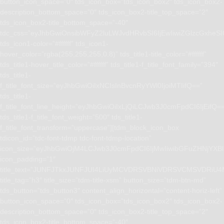
button_icon_space=”0″ tds_icon_box=”tds_icon_box2″ tds_icon_box2-
description_bottom_space=”0″ tds_icon_box2-title_top_space=”2″
tds_icon_box2-title_bottom_space=”-40″
tdc_css=”eyJhbGwiOnsibWFyZ2luLWJvdHRvbSI6IjEwIiwiZGlzcGxhe
tds_icon1-color=”#ffffff” tds_icon1-
hover_color=”rgba(255,255,255,0.8)” tds_title1-title_color=”#ffffff”
tds_title1-hover_title_color=”#ffffff” tds_title1-f_title_font_family=”394″
tds_title1-
f_title_font_size=”eyJhbGwiOiIxNCIsInBvcnRyYWl0IjoiMTIifQ==”
tds_title1-
f_title_font_line_height=”eyJhbGwiOiIxLjQiLCJwb3J0cmFpdCI6IjEifQ=
tds_title1-f_title_font_weight=”500″ tds_title1-
f_title_font_transform=”uppercase”][tdm_block_icon_box
tdicon_id=”tdc-font-tdmp tdc-font-tdmp-location”
icon_size=”eyJhbGwiOjM4LCJwb3J0cmFpdCI6IjMwIiwibGFuZHNjYXBlI
icon_padding=”1″
title_text=”JUNFJTkxJUNFJUI4LiUyMCVDRSVBNiVDRSVCMSVD
title_tag=”h3″ title_size=”tdm-title-xsm” button_size=”tdm-btn-md”
tds_button=”tds_button3″ content_align_horizontal=”content-horiz-left”
button_icon_space=”0″ tds_icon_box=”tds_icon_box2″ tds_icon_box2-
description_bottom_space=”0″ tds_icon_box2-title_top_space=”2″
tds_icon_box2-title_bottom_space=”-40″