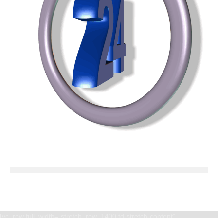
[vc_row full_width=”stretch_row_1400 td-stretch-content”