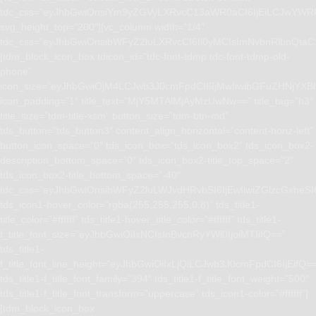
tdc_css=”eyJhbGwiOnsiYm9yZGVyLXRvcC13aWR0aCI6IjEiLCJwYWRk
svg_height_top=”200″][vc_column width=”1/4″
tdc_css=”eyJhbGwiOnsibWFyZ2luLXRvcCI6Ii0yMCIsImNvbnRlbnQta
[tdm_block_icon_box tdicon_id=”tdc-font-tdmp tdc-font-tdmp-old-
phone”
icon_size=”eyJhbGwiOjM4LCJwb3J0cmFpdCI6IjMwIiwibGFuZHNjYXBlI
icon_padding=”1″ title_text=”MjY5MTAlMjAyMzUwNw==” title_tag=”h3″
title_size=”tdm-title-xsm” button_size=”tdm-btn-md”
tds_button=”tds_button3″ content_align_horizontal=”content-horiz-left”
button_icon_space=”0″ tds_icon_box=”tds_icon_box2″ tds_icon_box2-
description_bottom_space=”0″ tds_icon_box2-title_top_space=”2″
tds_icon_box2-title_bottom_space=”-40″
tdc_css=”eyJhbGwiOnsibWFyZ2luLWJvdHRvbSI6IjEwIiwiZGlzcGxhe
tds_icon1-hover_color=”rgba(255,255,255,0.8)” tds_title1-
title_color=”#ffffff” tds_title1-hover_title_color=”#ffffff” tds_title1-
f_title_font_size=”eyJhbGwiOiIxNCIsInBvcnRyYWl0IjoiMTIifQ==”
tds_title1-
f_title_font_line_height=”eyJhbGwiOiIxLjQiLCJwb3J0cmFpdCI6IjEifQ=
tds_title1-f_title_font_family=”394″ tds_title1-f_title_font_weight=”500″
tds_title1-f_title_font_transform=”uppercase” tds_icon1-color=”#ffffff”]
[tdm_block_icon_box