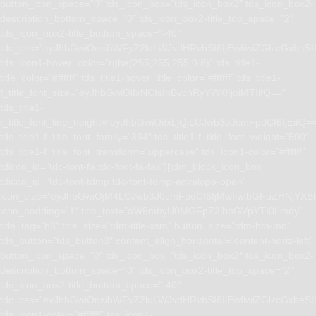
button_icon_space=”0″ tds_icon_box=”tds_icon_box2″ tds_icon_box2-
description_bottom_space=”0″ tds_icon_box2-title_top_space=”2″
tds_icon_box2-title_bottom_space=”-40″
tdc_css=”eyJhbGwiOnsibWFyZ2luLWJvdHRvbSI6IjEwIiwiZGlzcGxhe
tds_icon1-hover_color=”rgba(255,255,255,0.8)” tds_title1-
title_color=”#ffffff” tds_title1-hover_title_color=”#ffffff” tds_title1-
f_title_font_size=”eyJhbGwiOiIxNCIsInBvcnRyYWl0IjoiMTIifQ==”
tds_title1-
f_title_font_line_height=”eyJhbGwiOiIxLjQiLCJwb3J0cmFpdCI6IjEifQ=
tds_title1-f_title_font_family=”394″ tds_title1-f_title_font_weight=”500″
tds_title1-f_title_font_transform=”uppercase” tds_icon1-color=”#ffffff”
tdicon_id=”tdc-font-fa tdc-font-fa-fax”][tdm_block_icon_box
tdicon_id=”tdc-font-tdmp tdc-font-tdmp-envelope-open”
icon_size=”eyJhbGwiOjM4LCJwb3J0cmFpdCI6IjMwIiwibGFuZHNjYXBlI
icon_padding=”1″ title_text=”aW5mbyU0MGFpZ2lhbGVpYTI0Lmdy”
title_tag=”h3″ title_size=”tdm-title-xsm” button_size=”tdm-btn-md”
tds_button=”tds_button3″ content_align_horizontal=”content-horiz-left”
button_icon_space=”0″ tds_icon_box=”tds_icon_box2″ tds_icon_box2-
description_bottom_space=”0″ tds_icon_box2-title_top_space=”2″
tds_icon_box2-title_bottom_space=”-40″
tdc_css=”eyJhbGwiOnsibWFyZ2luLWJvdHRvbSI6IjEwIiwiZGlzcGxhe
tds_icon1-color=”#ffffff” tds_icon1-