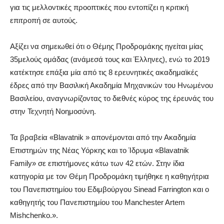
για τις μελλοντικές προοπτικές που εντοπίζει η κριτική
επιτροπή σε αυτούς.
Αξίζει να σημειωθεί ότι ο Θέμης Προδρομάκης ηγείται μίας
35μελούς ομάδας (ανάμεσά τους και Έλληνες), ενώ το 2019
κατέκτησε επάξια μία από τις 8 ερευνητικές ακαδημαϊκές
έδρες από την Βασιλική Ακαδημία Μηχανικών του Ηνωμένου
Βασιλείου, αναγνωρίζοντας το διεθνές κύρος της έρευνάς του
στην Τεχνητή Νοημοσύνη.
Τα βραβεία «Blavatnik » απονέμονται από την Ακαδημία
Επιστημών της Νέας Υόρκης και το Ίδρυμα «Blavatnik
Family» σε επιστήμονες κάτω των 42 ετών. Στην ίδια
κατηγορία με τον Θέμη Προδρομάκη τιμήθηκε η καθηγήτρια
του Πανεπιστημίου του Εδιμβούργου Sinead Farrington και ο
καθηγητής του Πανεπιστημίου του Manchester Artem
Mishchenko.».