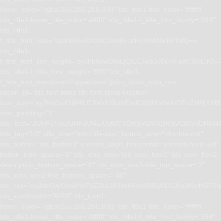
hover_color=”rgba(255,255,255,0.8)” tds_title1-title_color=”#ffffff”
tds_title1-hover_title_color=”#ffffff” tds_title1-f_title_font_family=”394″
tds_title1-
f_title_font_size=”eyJhbGwiOiIxNCIsInBvcnRyYWl0IjoiMTIifQ==”
tds_title1-
f_title_font_line_height=”eyJhbGwiOiIxLjQiLCJwb3J0cmFpdCI6IjEifQ=
tds_title1-f_title_font_weight=”500″ tds_title1-
f_title_font_transform=”uppercase”][tdm_block_icon_box
tdicon_id=”tdc-font-tdmp tdc-font-tdmp-location”
icon_size=”eyJhbGwiOjM4LCJwb3J0cmFpdCI6IjMwIiwibGFuZHNjYXBlI
icon_padding=”1″
title_text=”JUNFJTkxJUNFJUI4LiUyMCVDRSVBNiVDRSVCMSVD
title_tag=”h3″ title_size=”tdm-title-xsm” button_size=”tdm-btn-md”
tds_button=”tds_button3″ content_align_horizontal=”content-horiz-left”
button_icon_space=”0″ tds_icon_box=”tds_icon_box2″ tds_icon_box2-
description_bottom_space=”0″ tds_icon_box2-title_top_space=”2″
tds_icon_box2-title_bottom_space=”-40″
tdc_css=”eyJhbGwiOnsibWFyZ2luLWJvdHRvbSI6IjAiLCJkaXNwbGF5I
tds_icon1-color=”#ffffff” tds_icon1-
hover_color=”rgba(255,255,255,0.8)” tds_title1-title_color=”#ffffff”
tds_title1-hover_title_color=”#ffffff” tds_title1-f_title_font_family=”394″