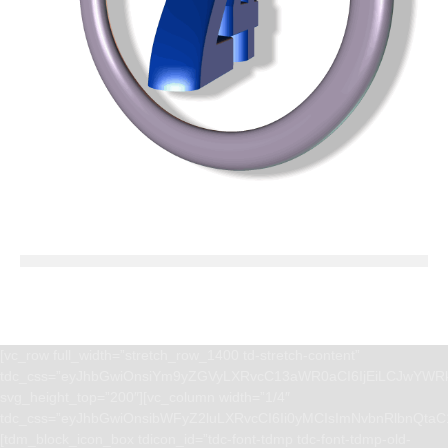
[vc_row full_width=”stretch_row_1400 td-stretch-content”
tdc_css=”eyJhbGwiOnsiYm9yZGVyLXRvcC13aWR0aCI6IjEiLCJwYWRk
svg_height_top=”200″][vc_column width=”1/4″
tdc_css=”eyJhbGwiOnsibWFyZ2luLXRvcCI6Ii0yMCIsImNvbnRlbnQta
[tdm_block_icon_box tdicon_id=”tdc-font-tdmp tdc-font-tdmp-old-