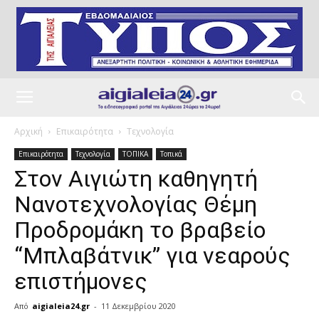
Αρχική
Επικαιρότητα
Τεχνολογία
Επικαιρότητα
Τεχνολογία
ΤΟΠΙΚΑ
Τοπικά
Στον Αιγιώτη καθηγητή
Νανοτεχνολογίας Θέμη
Προδρομάκη το βραβείο
“Μπλαβάτνικ” για νεαρούς
επιστήμονες
Από
aigialeia24.gr
-
11 Δεκεμβρίου 2020