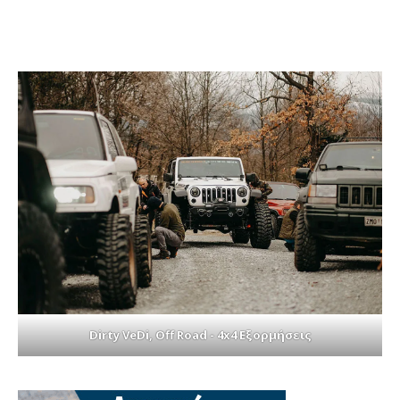
Dirty VeDi, Off Road - 4x4 Εξορμήσεις