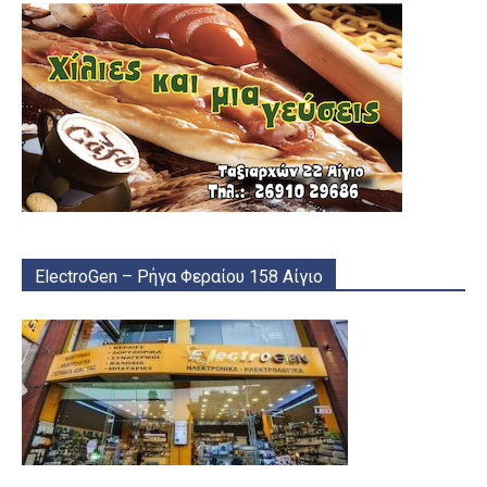
ElectroGen – Ρήγα Φεραίου 158 Αίγιο