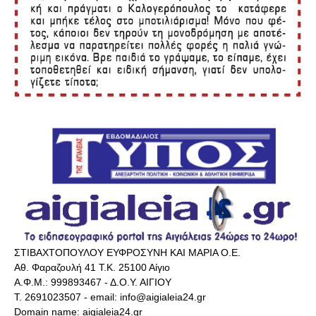
ΣΤΙΒΑΧΤΟΠΟΥΛΟΥ ΕΥΦΡΟΣΥΝΗ ΚΑΙ ΜΑΡΙΑ Ο.Ε.
Αθ. Φαραζουλή 41 Τ.Κ. 25100 Αίγιο
Α.Φ.Μ.: 999893467 - Δ.Ο.Υ. ΑΙΓΙΟΥ
Τ. 2691023507 - email: info@aigialeia24.gr
Domain name: aigialeia24.gr