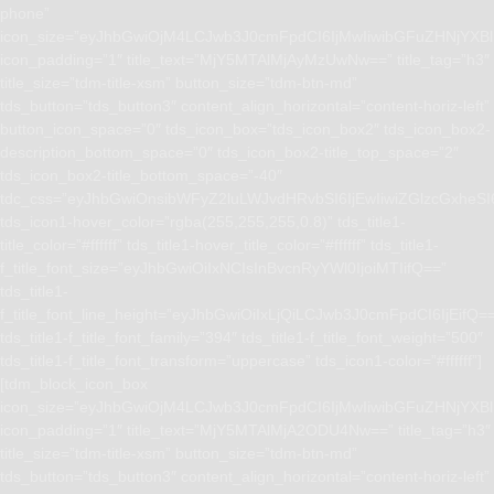
phone”
icon_size=”eyJhbGwiOjM4LCJwb3J0cmFpdCI6IjMwIiwibGFuZHNjYXBlI
icon_padding=”1″ title_text=”MjY5MTAlMjAyMzUwNw==” title_tag=”h3″
title_size=”tdm-title-xsm” button_size=”tdm-btn-md”
tds_button=”tds_button3″ content_align_horizontal=”content-horiz-left”
button_icon_space=”0″ tds_icon_box=”tds_icon_box2″ tds_icon_box2-
description_bottom_space=”0″ tds_icon_box2-title_top_space=”2″
tds_icon_box2-title_bottom_space=”-40″
tdc_css=”eyJhbGwiOnsibWFyZ2luLWJvdHRvbSI6IjEwIiwiZGlzcGxhe
tds_icon1-hover_color=”rgba(255,255,255,0.8)” tds_title1-
title_color=”#ffffff” tds_title1-hover_title_color=”#ffffff” tds_title1-
f_title_font_size=”eyJhbGwiOiIxNCIsInBvcnRyYWl0IjoiMTIifQ==”
tds_title1-
f_title_font_line_height=”eyJhbGwiOiIxLjQiLCJwb3J0cmFpdCI6IjEifQ=
tds_title1-f_title_font_family=”394″ tds_title1-f_title_font_weight=”500″
tds_title1-f_title_font_transform=”uppercase” tds_icon1-color=”#ffffff”]
[tdm_block_icon_box
icon_size=”eyJhbGwiOjM4LCJwb3J0cmFpdCI6IjMwIiwibGFuZHNjYXBlI
icon_padding=”1″ title_text=”MjY5MTAlMjA2ODU4Nw==” title_tag=”h3″
title_size=”tdm-title-xsm” button_size=”tdm-btn-md”
tds_button=”tds_button3″ content_align_horizontal=”content-horiz-left”