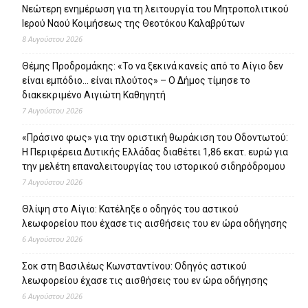
Νεώτερη ενημέρωση για τη λειτουργία του Μητροπολιτικού
Ιερού Ναού Κοιμήσεως της Θεοτόκου Καλαβρύτων
8 Αυγούστου 2026
Θέμης Προδρομάκης: «Το να ξεκινά κανείς από το Αίγιο δεν
είναι εμπόδιο… είναι πλούτος» – O Δήμος τίμησε το
διακεκριμένο Αιγιώτη Καθηγητή
7 Αυγούστου 2026
«Πράσινο φως» για την οριστική θωράκιση του Οδοντωτού:
Η Περιφέρεια Δυτικής Ελλάδας διαθέτει 1,86 εκατ. ευρώ για
την μελέτη επαναλειτουργίας του ιστορικού σιδηρόδρομου
7 Αυγούστου 2026
Θλίψη στο Αίγιο: Κατέληξε ο οδηγός του αστικού
λεωφορείου που έχασε τις αισθήσεις του εν ώρα οδήγησης
6 Αυγούστου 2026
Σοκ στη Βασιλέως Κωνσταντίνου: Οδηγός αστικού
λεωφορείου έχασε τις αισθήσεις του εν ώρα οδήγησης
6 Αυγούστου 2026