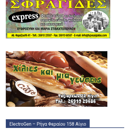
ElectroGen – Ρήγα Φεραίου 158 Αίγιο