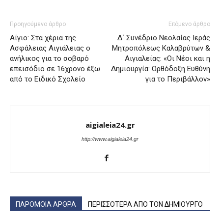
Προηγούμενο άρθρο
Επόμενο άρθρο
Αίγιο: Στα χέρια της
Δ΄ Συνέδριο Νεολαίας Ιεράς
Ασφάλειας Αιγιάλειας ο
Μητροπόλεως Καλαβρύτων &
ανήλικος για το σοβαρό
Αιγιαλείας: «Οι Νέοι και η
επεισόδιο σε 16χρονο έξω
Δημιουργία: Ορθόδοξη Ευθύνη
από το Ειδικό Σχολείο
για το Περιβάλλον»
aigialeia24.gr
http://www.aigialeia24.gr
ΠΑΡΟΜΟΙΑ ΑΡΘΡΑ
ΠΕΡΙΣΣΟΤΕΡΑ ΑΠΟ ΤΟΝ ΔΗΜΙΟΥΡΓΟ