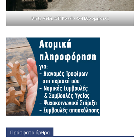
Dirty VeDi, Off Road - 4x4 Εξορμήσεις
Πρόσφατα άρθρα