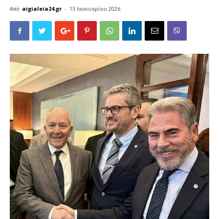
Από
aigialeia24.gr
-
15 Ιανουαρίου 2026