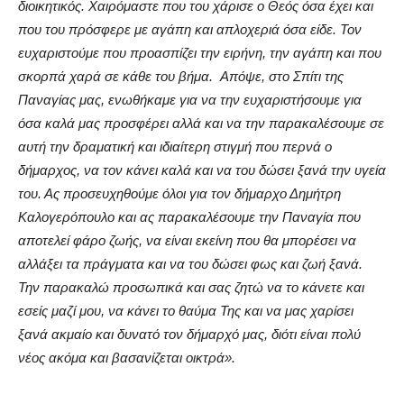
διοικητικός. Χαιρόμαστε που του χάρισε ο Θεός όσα έχει και
που του πρόσφερε με αγάπη και απλοχεριά όσα είδε. Τον
ευχαριστούμε που προασπίζει την ειρήνη, την αγάπη και που
σκορπά χαρά σε κάθε του βήμα. Απόψε, στο Σπίτι της
Παναγίας μας, ενωθήκαμε για να την ευχαριστήσουμε για
όσα καλά μας προσφέρει αλλά και να την παρακαλέσουμε σε
αυτή την δραματική και ιδιαίτερη στιγμή που περνά ο
δήμαρχος, να τον κάνει καλά και να του δώσει ξανά την υγεία
του. Ας προσευχηθούμε όλοι για τον δήμαρχο Δημήτρη
Καλογερόπουλο και ας παρακαλέσουμε την Παναγία που
αποτελεί φάρο ζωής, να είναι εκείνη που θα μπορέσει να
αλλάξει τα πράγματα και να του δώσει φως και ζωή ξανά.
Την παρακαλώ προσωπικά και σας ζητώ να το κάνετε και
εσείς μαζί μου, να κάνει το θαύμα Της και να μας χαρίσει
ξανά ακμαίο και δυνατό τον δήμαρχό μας, διότι είναι πολύ
νέος ακόμα και βασανίζεται οικτρά».