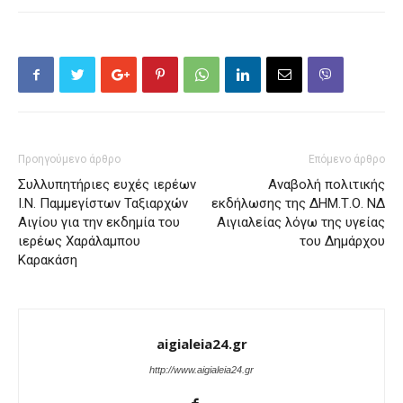
Προηγούμενο άρθρο
Επόμενο άρθρο
Συλλυπητήριες ευχές ιερέων
Αναβολή πολιτικής
Ι.Ν. Παμμεγίστων Ταξιαρχών
εκδήλωσης της ΔΗΜ.Τ.Ο. ΝΔ
Αιγίου για την εκδημία του
Αιγιαλείας λόγω της υγείας
ιερέως Χαράλαμπου
του Δημάρχου
Καρακάση
aigialeia24.gr
http://www.aigialeia24.gr