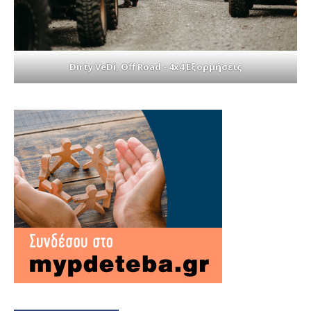
Dirty VeDi, Off Road - 4x4 Εξορμήσεις