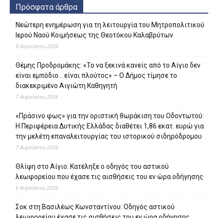
Πρόσφατα άρθρα
Νεώτερη ενημέρωση για τη λειτουργία του Μητροπολιτικού
Ιερού Ναού Κοιμήσεως της Θεοτόκου Καλαβρύτων
8 Αυγούστου 2026
Θέμης Προδρομάκης: «Το να ξεκινά κανείς από το Αίγιο δεν
είναι εμπόδιο… είναι πλούτος» – O Δήμος τίμησε το
διακεκριμένο Αιγιώτη Καθηγητή
7 Αυγούστου 2026
«Πράσινο φως» για την οριστική θωράκιση του Οδοντωτού:
Η Περιφέρεια Δυτικής Ελλάδας διαθέτει 1,86 εκατ. ευρώ για
την μελέτη επαναλειτουργίας του ιστορικού σιδηρόδρομου
7 Αυγούστου 2026
Θλίψη στο Αίγιο: Κατέληξε ο οδηγός του αστικού
λεωφορείου που έχασε τις αισθήσεις του εν ώρα οδήγησης
6 Αυγούστου 2026
Σοκ στη Βασιλέως Κωνσταντίνου: Οδηγός αστικού
λεωφορείου έχασε τις αισθήσεις του εν ώρα οδήγησης