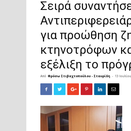
Σειρά συναντήσ
Αντιπεριφερειά
για προώθηση ζ
κτηνοτρόφων κα
εξέλιξη το πρό
Από
Φρόσω Στιβαχτοπούλου - Σταυρίδη
-
13 Ιουλίο