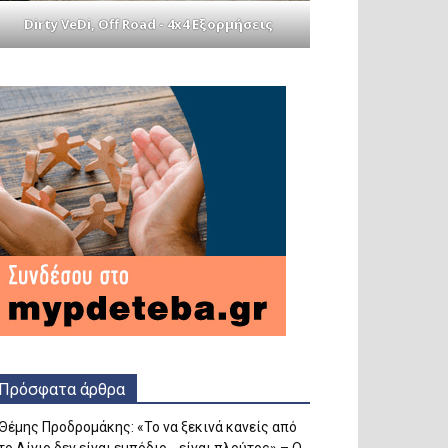
Dirty VeDi, Off Road - 4x4 Εξορμήσεις
Πρόσφατα άρθρα
Θέμης Προδρομάκης: «Το να ξεκινά κανείς από