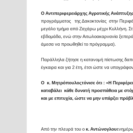
Ο Αντιπεριφερειάρχης Αγροτικής Ανάπτυξης
προγράμματος της Δακοκτονίας στην Περιφέρε
μεγάλο τμήμα από Ζαχάρω μέχρι Κυλλήνη. Στη
εβδομάδα, ενώ στην Αιτωλοακαρνανία ξεπερά
άμεσα να προωθηθεί το πρόγραμμα).
Παράλληλα ζήτησε η κατανομή πίστωσης δαπάν
έγκαιρα και για 2 έτη, έτσι ώστε να υπογράφον
Ο κ. Μητρόπουλος
τόνισε ότι : «Η Περιφέ
καταβάλει κάθε δυνατή προσπάθεια με στό
και με επιτυχία, ώστε να μην υπάρξει πρό
Από την πλευρά του ο
κ. Αντώνογλου
ενημέρω