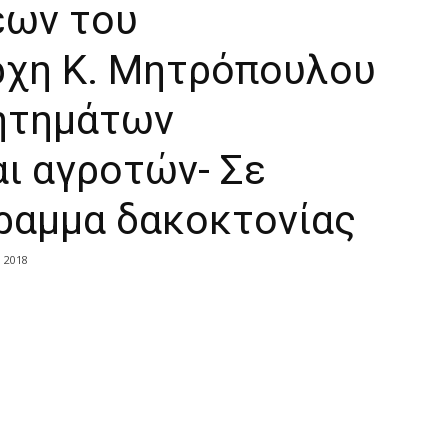
εων του
ρχη Κ. Μητρόπουλου
ητημάτων
ι αγροτών- Σε
γραμμα δακοκτονίας
υ 2018