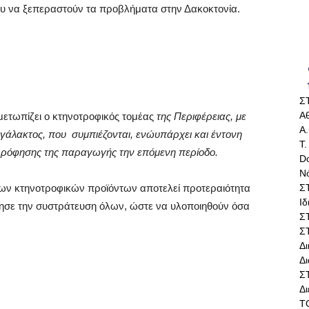
ου να ξεπεραστούν τα προβλήματα στην Δακοκτονία.
Σ
Αθ
ετωπίζει ο κτηνοτροφικός τομέας
της Περιφέρειας, με
Α.
 γάλακτος, που συμπιέζονται, ενώ
υπάρχει και έντονη
Τ.
ρρόφησης της παραγωγής την επόμενη περίοδο.
Do
Ν
Σ
των κτηνοτροφικών προϊόντων αποτελεί προτεραιότητα
Ι
ζήτησε την συστράτευση όλων, ώστε να υλοποιηθούν όσα
Σ
Σ
Δ
Δι
Σ
Δ
Τ