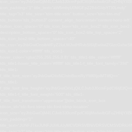
icon_size=”eyJhbGwiOjM4LCJwb3J0cmFpdCI6IjMwIiwibGFuZHNjYXBlI
icon_padding=”1″ title_text=”aW5mbyU0MGFpZ2lhbGVpYTI0Lmdy”
title_tag=”h3″ title_size=”tdm-title-xsm” button_size=”tdm-btn-md”
tds_button=”tds_button3″ content_align_horizontal=”content-horiz-left”
button_icon_space=”0″ tds_icon_box=”tds_icon_box2″ tds_icon_box2-
description_bottom_space=”0″ tds_icon_box2-title_top_space=”2″
tds_icon_box2-title_bottom_space=”-40″
tdc_css=”eyJhbGwiOnsibWFyZ2luLWJvdHRvbSI6IjEwIiwiZGlzcGxhe
tds_icon1-color=”#ffffff” tds_icon1-
hover_color=”rgba(255,255,255,0.8)” tds_title1-title_color=”#ffffff”
tds_title1-hover_title_color=”#ffffff” tds_title1-f_title_font_family=”394″
tds_title1-
f_title_font_size=”eyJhbGwiOiIxNCIsInBvcnRyYWl0IjoiMTIifQ==”
tds_title1-
f_title_font_line_height=”eyJhbGwiOiIxLjQiLCJwb3J0cmFpdCI6IjEifQ=
tds_title1-f_title_font_weight=”500″ tds_title1-
f_title_font_transform=”uppercase”][tdm_block_icon_box
tdicon_id=”tdc-font-tdmp tdc-font-tdmp-location”
icon_size=”eyJhbGwiOjM4LCJwb3J0cmFpdCI6IjMwIiwibGFuZHNjYXBlI
icon_padding=”1″
title_text=”JUNFJTkxJUNFJUI4LiUyMCVDRSVBNiVDRSVCMSVD
title_tag=”h3″ title_size=”tdm-title-xsm” button_size=”tdm-btn-md”