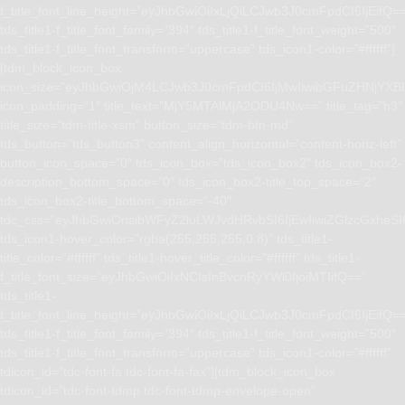
f_title_font_line_height=”eyJhbGwiOiIxLjQiLCJwb3J0cmFpdCI6IjEifQ=
tds_title1-f_title_font_family=”394″ tds_title1-f_title_font_weight=”500″
tds_title1-f_title_font_transform=”uppercase” tds_icon1-color=”#ffffff”]
[tdm_block_icon_box
icon_size=”eyJhbGwiOjM4LCJwb3J0cmFpdCI6IjMwIiwibGFuZHNjYXBlI
icon_padding=”1″ title_text=”MjY5MTAlMjA2ODU4Nw==” title_tag=”h3″
title_size=”tdm-title-xsm” button_size=”tdm-btn-md”
tds_button=”tds_button3″ content_align_horizontal=”content-horiz-left”
button_icon_space=”0″ tds_icon_box=”tds_icon_box2″ tds_icon_box2-
description_bottom_space=”0″ tds_icon_box2-title_top_space=”2″
tds_icon_box2-title_bottom_space=”-40″
tdc_css=”eyJhbGwiOnsibWFyZ2luLWJvdHRvbSI6IjEwIiwiZGlzcGxhe
tds_icon1-hover_color=”rgba(255,255,255,0.8)” tds_title1-
title_color=”#ffffff” tds_title1-hover_title_color=”#ffffff” tds_title1-
f_title_font_size=”eyJhbGwiOiIxNCIsInBvcnRyYWl0IjoiMTIifQ==”
tds_title1-
f_title_font_line_height=”eyJhbGwiOiIxLjQiLCJwb3J0cmFpdCI6IjEifQ=
tds_title1-f_title_font_family=”394″ tds_title1-f_title_font_weight=”500″
tds_title1-f_title_font_transform=”uppercase” tds_icon1-color=”#ffffff”
tdicon_id=”tdc-font-fa tdc-font-fa-fax”][tdm_block_icon_box
tdicon_id=”tdc-font-tdmp tdc-font-tdmp-envelope-open”