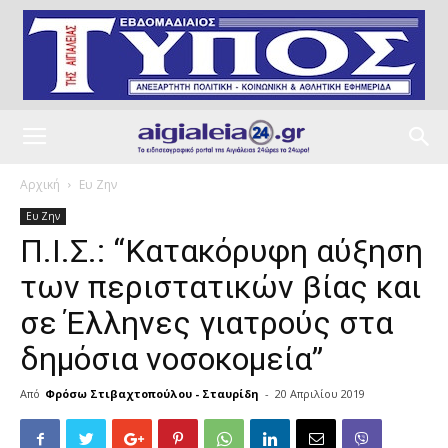
Αρχική
Ευ Ζην
Ευ Ζην
Π.Ι.Σ.: “Κατακόρυφη αύξηση
των περιστατικών βίας και
σε Έλληνες γιατρούς στα
δημόσια νοσοκομεία”
Από
Φρόσω Στιβαχτοπούλου - Σταυρίδη
-
20 Απριλίου 2019