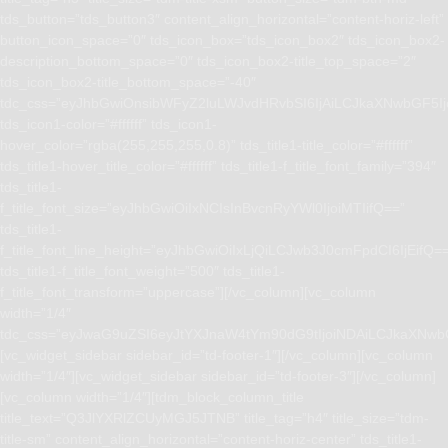
tds_button=”tds_button3″ content_align_horizontal=”content-horiz-left”
button_icon_space=”0″ tds_icon_box=”tds_icon_box2″ tds_icon_box2-
description_bottom_space=”0″ tds_icon_box2-title_top_space=”2″
tds_icon_box2-title_bottom_space=”-40″
tdc_css=”eyJhbGwiOnsibWFyZ2luLWJvdHRvbSI6IjAiLCJkaXNwbGF5I
tds_icon1-color=”#ffffff” tds_icon1-
hover_color=”rgba(255,255,255,0.8)” tds_title1-title_color=”#ffffff”
tds_title1-hover_title_color=”#ffffff” tds_title1-f_title_font_family=”394″
tds_title1-
f_title_font_size=”eyJhbGwiOiIxNCIsInBvcnRyYWl0IjoiMTIifQ==”
tds_title1-
f_title_font_line_height=”eyJhbGwiOiIxLjQiLCJwb3J0cmFpdCI6IjEifQ=
tds_title1-f_title_font_weight=”500″ tds_title1-
f_title_font_transform=”uppercase”][/vc_column][vc_column
width=”1/4″
tdc_css=”eyJwaG9uZSI6eyJtYXJnaW4tYm90dG9tIjoiNDAiLCJkaXNwb
[vc_widget_sidebar sidebar_id=”td-footer-1″][/vc_column][vc_column
width=”1/4″][vc_widget_sidebar sidebar_id=”td-footer-3″][/vc_column]
[vc_column width=”1/4″][tdm_block_column_title
title_text=”Q3JlYXRlZCUyMGJ5JTNB” title_tag=”h4″ title_size=”tdm-
title-sm” content_align_horizontal=”content-horiz-center” tds_title1-