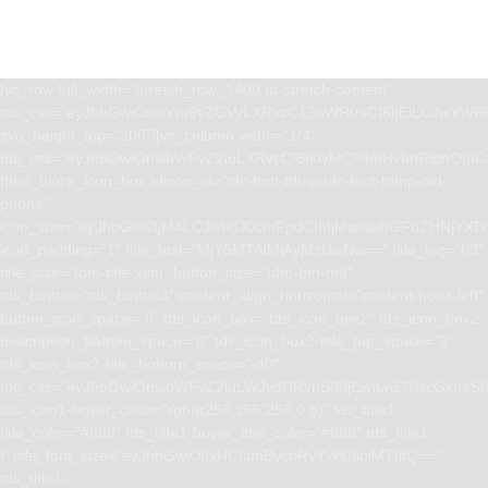
[vc_row full_width=”stretch_row_1400 td-stretch-content”
tdc_css=”eyJhbGwiOnsiYm9yZGVyLXRvcC13aWR0aCI6IjEiLCJwYWRk
svg_height_top=”200″][vc_column width=”1/4″
tdc_css=”eyJhbGwiOnsibWFyZ2luLXRvcCI6Ii0yMCIsImNvbnRlbnQta
[tdm_block_icon_box tdicon_id=”tdc-font-tdmp tdc-font-tdmp-old-
phone”
icon_size=”eyJhbGwiOjM4LCJwb3J0cmFpdCI6IjMwIiwibGFuZHNjYXBlI
icon_padding=”1″ title_text=”MjY5MTAlMjAyMzUwNw==” title_tag=”h3″
title_size=”tdm-title-xsm” button_size=”tdm-btn-md”
tds_button=”tds_button3″ content_align_horizontal=”content-horiz-left”
button_icon_space=”0″ tds_icon_box=”tds_icon_box2″ tds_icon_box2-
description_bottom_space=”0″ tds_icon_box2-title_top_space=”2″
tds_icon_box2-title_bottom_space=”-40″
tdc_css=”eyJhbGwiOnsibWFyZ2luLWJvdHRvbSI6IjEwIiwiZGlzcGxhe
tds_icon1-hover_color=”rgba(255,255,255,0.8)” tds_title1-
title_color=”#ffffff” tds_title1-hover_title_color=”#ffffff” tds_title1-
f_title_font_size=”eyJhbGwiOiIxNCIsInBvcnRyYWl0IjoiMTIifQ==”
tds_title1-