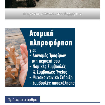
Dirty VeDi, Off Road - 4x4 Εξορμήσεις
Πρόσφατα άρθρα