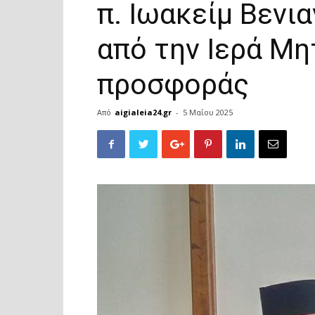
π. Ιωακείμ Βενι
από την Ιερά Μη
προσφοράς
Από
aigialeia24.gr
-
5 Μαΐου 2025