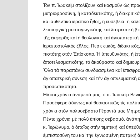
Τόν π. Ἰωακείμ στολίζουν καί κοσμοῦν ὡς προσ
μετριοφροσύνη, ἡ καταδεκτικότης, ἡ διακριτικ
καί αὐθεντικό ἱερατικό ἦθος, ἡ εὐσέβεια, ἡ κα
λειτουργική μυσταγωγικότης καί λατρευτική βι
τῆς ἐκφορᾶς καί ἡ θεολογική καί ἁγιοπατερική
ἱεραποστολικός ζῆλος. Περιεκτικός, διδακτικός
πιστότης στόν Ἐπίσκοπο. Ἡ ὑπευθυνότης, ἡ ἐπι
ἀποτελεσματικότης, τό ἀκούραστο καί δημιουρ
Ὅλα τά παραπάνω συνδυασμένα καί ἐπισφραγι
ἁγιοπατερική σύνεση καί τήν ἁγιοπνευματική 
προσωπικότητα.
Εἴκοσι χρόνια ἀνάμεσά μας, ὁ π. Ἰωακείμ Βενια
Προσέφερε ἀόκνως καί θυσιαστικῶς τίς πολύτ
χρόνια στόν πολυσέβαστο Γέροντά μας Μητροπ
Πέντε χρόνια μέ πολύ ἐπίσης σεβασμό, ἀγάπ
κ. Ἱερώνυμο, ὁ ὁποῖος στήν τιμητική καί ὑπε
ἐμπιστοσύνη του καί τήν ἐγνωσμένη πατρική 