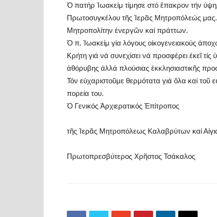
Ὁ πατήρ Ἰωακείμ τίμησε στό ἔπακρον τήν ὑψηλή
Πρωτοσυγκέλου τῆς Ἱερᾶς Μητροπόλεώς μας. 
Μητροπολίτην ἐνεργῶν καί πράττων.
Ὁ π. Ἰωακείμ γία λόγους οἰκογενειακούς ἀπο
Κρήτη γιά νά συνεχίσει νά προσφέρει ἐκεῖ τί
ἀθόρυβης ἀλλά πλούσιας ἐκκλησιαστικῆς προ
Τόν εὐχαριστοῦμε θερμότατα γιά ὅλα καί τοῦ 
πορεία του.
Ὁ Γενικός Ἀρχιερατικός Ἐπίτροπος
τῆς Ἱερᾶς Μητροπόλεως Καλαβρύτων καί Αἰγι
Πρωτοπρεσβύτερος Χρῆστος Τσάκαλος