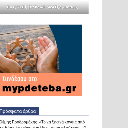
Dirty VeDi, Off Road - 4x4 Εξορμήσεις
Πρόσφατα άρθρα
Θέμης Προδρομάκης: «Το να ξεκινά κανείς από