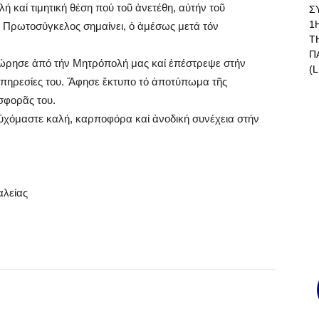
 καί τιμητική θέση πού τοῦ ἀνετέθη, αὐτήν τοῦ
Σ
1
Πρωτοσύγκελος σημαίνει, ὁ ἀμέσως μετά τόν
Τ
Π
χώρησε ἀπό τήν Μητρόπολή μας καί ἐπέστρεψε στήν
(L
ς ὑπηρεσίες του. Ἄφησε ἔκτυπο τό ἀποτύπωμα τῆς
σφορᾶς του.
εὐχόμαστε καλή, καρποφόρα καί ἀνοδική συνέχεια στήν
αλείας