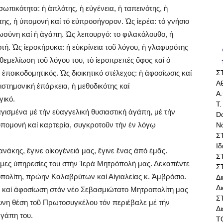
ωπικότητα: ἡ ἁπλότης, ἡ εὐγένεια, ἡ ταπεινότης, ἡ
ότης, ἡ ὑπομονή καί τό εὐπροσήγορον. Ὡς ἱερέα: τό γνήσιο
λωσύνη καί ἡ ἀγάπη. Ὡς λειτουργό: το φιλακόλουθο, ἡ
οτή. Ὡς ἱεροκήρυκα: ἡ εὐκρίνεια τοῦ λόγου, ἡ γλαφυρότης
 θεμελίωση τοῦ λόγου του, τὀ ἱεροπρεπές ὕφος καί ὁ
Σ
, ἐποικοδομητικός. Ὡς διοικητικό στέλεχος: ἡ ἀφοσίωσις καί
Αθ
στημονική ἐπάρκεια, ἡ μεθοδικότης καί
Α.
γικό.
Τ.
σμένα μέ τήν εὐαγγελική θυσιαστική ἀγάπη, μέ τήν
Do
ὑπομονή καί καρτερία, συγκροτοῦν τήν ἐν λόγῳ
Ν
Σ
Ι
νάκης, ἔγινε οἰκογένειά μας, ἔγινε ἕνας ἀπό ἐμᾶς.
Σ
ιμες ὑπηρεσίες του στήν Ἱερά Μητρόπολή μας. Δεκαπέντε
Σ
ολίτη, πρώην Καλαβρύτων καί Αἰγιαλείας κ. Ἀμβρόσιο.
Δ
Δι
η καί ἀφοσίωση στόν νέο Σεβασμιώτατο Μητροπολίτη μας
Σ
ύθυνη θέση τοῦ Πρωτοσυγκέλου τόν περιέβαλε μέ τήν
Δ
ἀγάπη του.
Τ