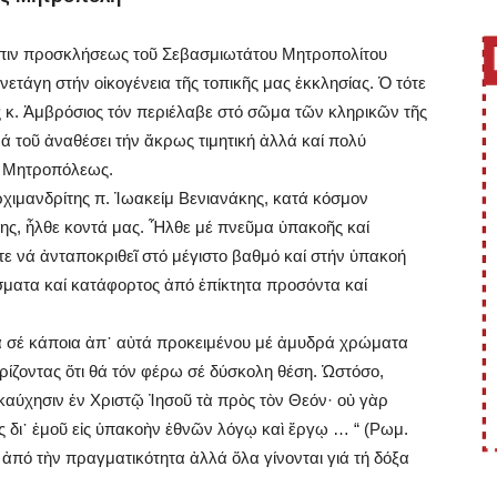
τόπιν προσκλήσεως τοῦ Σεβασμιωτάτου Μητροπολίτου
νετάγη στήν οἰκογένεια τῆς τοπικῆς μας ἐκκλησίας. Ὁ τότε
 κ. Ἀμβρόσιος τόν περιέλαβε στό σῶμα τῶν κληρικῶν τῆς
τοῦ ἀναθέσει τήν ἄκρως τιμητική ἀλλά καί πολύ
ς Μητροπόλεως.
ρχιμανδρίτης π. Ἰωακείμ Βενιανάκης, κατά κόσμον
ης, ἦλθε κοντά μας. Ἦλθε μέ πνεῦμα ὑπακοῆς καί
 νά ἀνταποκριθεῖ στό μέγιστο βαθμό καί στήν ὑπακοή
σματα καί κατάφορτος ἀπό ἐπίκτητα προσόντα καί
σέ κάποια ἀπ᾽ αὐτά προκειμένου μέ ἀμυδρά χρώματα
ζοντας ὅτι θά τόν φέρω σέ δύσκολη θέση. Ὡστόσο,
καύχησιν ἐν Χριστῷ Ἰησοῦ τὰ πρὸς τὸν Θεόν· οὐ γὰρ
ς δι᾽ ἐμοῦ εἰς ὑπακοὴν ἐθνῶν λόγῳ καὶ ἔργῳ … “ (Ρωμ.
ἀπό τὴν πραγματικότητα ἀλλά ὅλα γίνονται γιά τή δόξα