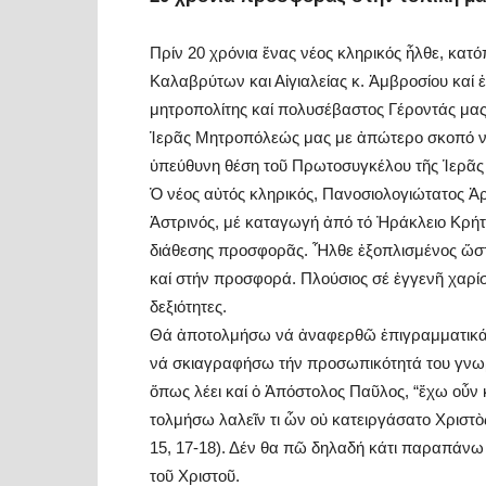
Πρίν 20 χρόνια ἕνας νέος κληρικός ἦλθε, κα
Καλαβρύτων και Αἰγιαλείας κ. Ἀμβροσίου καί ἐ
μητροπολίτης καί πολυσέβαστος Γέροντάς μας
Ἱερᾶς Μητροπόλεώς μας με ἀπώτερο σκοπό νά 
ὑπεύθυνη θέση τοῦ Πρωτοσυγκέλου τῆς Ἱερᾶ
Ὁ νέος αὐτός κληρικός, Πανοσιολογιώτατος Ἀ
Ἀστρινός, μέ καταγωγή ἀπό τό Ἠράκλειο Κρήτ
διάθεσης προσφορᾶς. Ἦλθε ἐξοπλισμένος ὥστε
καί στήν προσφορά. Πλούσιος σέ ἐγγενῆ χαρί
δεξιότητες.
Θά ἀποτολμήσω νά ἀναφερθῶ ἐπιγραμματικά 
νά σκιαγραφήσω τήν προσωπικότητά του γνωρί
ὅπως λέει καί ὁ Ἀπόστολος Παῦλος, “ἔχω οὖν 
τολμήσω λαλεῖν τι ὧν οὐ κατειργάσατο Χριστὸ
15, 17-18). Δέν θα πῶ δηλαδή κάτι παραπάνω 
τοῦ Χριστοῦ.