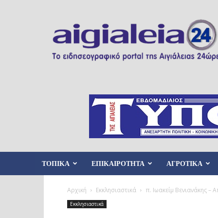
Aigialeia24
ΤΟΠΙΚΑ
ΕΠΙΚΑΙΡΟΤΗΤΑ
ΑΓΡΟΤΙΚΑ
Αρχική
Εκκλησιαστικά
π. Ιωακείμ Βενιανάκης – 
Εκκλησιαστικά