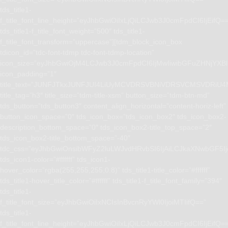
tds_title1-
f_title_font_line_height=”eyJhbGwiOiIxLjQiLCJwb3J0cmFpdCI6IjEifQ=
tds_title1-f_title_font_weight=”500″ tds_title1-
f_title_font_transform=”uppercase”][tdm_block_icon_box
tdicon_id=”tdc-font-tdmp tdc-font-tdmp-location”
icon_size=”eyJhbGwiOjM4LCJwb3J0cmFpdCI6IjMwIiwibGFuZHNjYXBlI
icon_padding=”1″
title_text=”JUNFJTkxJUNFJUI4LiUyMCVDRSVBNiVDRSVCMSVD
title_tag=”h3″ title_size=”tdm-title-xsm” button_size=”tdm-btn-md”
tds_button=”tds_button3″ content_align_horizontal=”content-horiz-left”
button_icon_space=”0″ tds_icon_box=”tds_icon_box2″ tds_icon_box2-
description_bottom_space=”0″ tds_icon_box2-title_top_space=”2″
tds_icon_box2-title_bottom_space=”-40″
tdc_css=”eyJhbGwiOnsibWFyZ2luLWJvdHRvbSI6IjAiLCJkaXNwbGF5I
tds_icon1-color=”#ffffff” tds_icon1-
hover_color=”rgba(255,255,255,0.8)” tds_title1-title_color=”#ffffff”
tds_title1-hover_title_color=”#ffffff” tds_title1-f_title_font_family=”394″
tds_title1-
f_title_font_size=”eyJhbGwiOiIxNCIsInBvcnRyYWl0IjoiMTIifQ==”
tds_title1-
f_title_font_line_height=”eyJhbGwiOiIxLjQiLCJwb3J0cmFpdCI6IjEifQ=