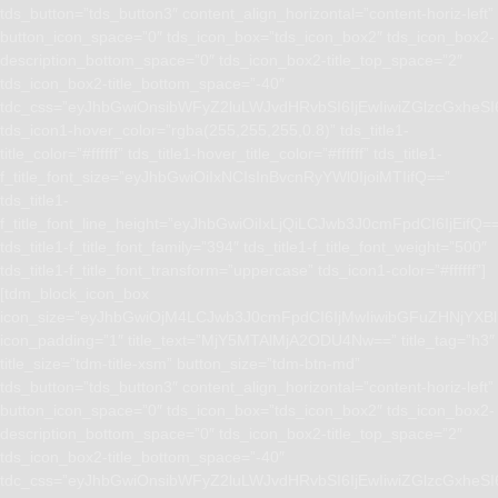
tds_button=”tds_button3″ content_align_horizontal=”content-horiz-left”
button_icon_space=”0″ tds_icon_box=”tds_icon_box2″ tds_icon_box2-
description_bottom_space=”0″ tds_icon_box2-title_top_space=”2″
tds_icon_box2-title_bottom_space=”-40″
tdc_css=”eyJhbGwiOnsibWFyZ2luLWJvdHRvbSI6IjEwIiwiZGlzcGxhe
tds_icon1-hover_color=”rgba(255,255,255,0.8)” tds_title1-
title_color=”#ffffff” tds_title1-hover_title_color=”#ffffff” tds_title1-
f_title_font_size=”eyJhbGwiOiIxNCIsInBvcnRyYWl0IjoiMTIifQ==”
tds_title1-
f_title_font_line_height=”eyJhbGwiOiIxLjQiLCJwb3J0cmFpdCI6IjEifQ=
tds_title1-f_title_font_family=”394″ tds_title1-f_title_font_weight=”500″
tds_title1-f_title_font_transform=”uppercase” tds_icon1-color=”#ffffff”]
[tdm_block_icon_box
icon_size=”eyJhbGwiOjM4LCJwb3J0cmFpdCI6IjMwIiwibGFuZHNjYXBlI
icon_padding=”1″ title_text=”MjY5MTAlMjA2ODU4Nw==” title_tag=”h3″
title_size=”tdm-title-xsm” button_size=”tdm-btn-md”
tds_button=”tds_button3″ content_align_horizontal=”content-horiz-left”
button_icon_space=”0″ tds_icon_box=”tds_icon_box2″ tds_icon_box2-
description_bottom_space=”0″ tds_icon_box2-title_top_space=”2″
tds_icon_box2-title_bottom_space=”-40″
tdc_css=”eyJhbGwiOnsibWFyZ2luLWJvdHRvbSI6IjEwIiwiZGlzcGxhe