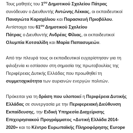
ου
Τους μαθητές του
1
Δημοτικού Σχολείου Πάτρας
συνόδευαν ο Διευθυντής
Αντώνης Λέκκας
, οι εκπαιδευτικοί
Παναγιώτα Καραχάλιου
και
Παρασκευή Πριοβόλου
.
ου
Αντίστοιχα του
61
Δημοτικού Σχολείου
Πάτρας
ο Διευθυντής
Ανδρέας Φίλιας
, οι εκπαιδευτικοί
Ολυμπία Κοτσαλίδη
και
Μαρία Παπασυμεών
.
Από την πλευρά τους οι εκπαιδευτικοί ευχαρίστησαν για τη
φιλοξενία κι εστίασαν στη σημασία της πρωτοβουλίας της
Περιφέρειας Δυτικής Ελλάδας που προωθηθεί τη
συμμετοχικότητα
των αυριανών ενεργών πολιτών.
Πρόκειται για τη
δράση που υλοποιεί
η
Περιφέρεια Δυτικής
Ελλάδας
σε συνεργασία με την
Περιφερειακή Διεύθυνση
Εκπαίδευσης
, την
Ειδική Υπηρεσία Διαχείρισης
Επιχειρησιακού Προγράμματος «Δυτική Ελλάδα 2014-
2020»
και το
Κέντρο Ευρωπαϊκής Πληροφόρησης Europe