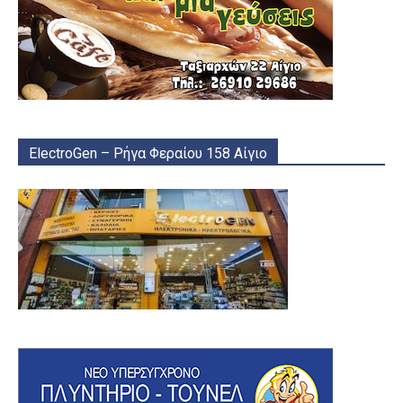
ElectroGen – Ρήγα Φεραίου 158 Αίγιο