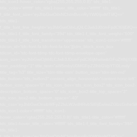
tds_icon1-hover_color=”rgba(255,255,255,0.8)” tds_title1-
title_color=”#ffffff” tds_title1-hover_title_color=”#ffffff” tds_title1-
f_title_font_size=”eyJhbGwiOiIxNCIsInBvcnRyYWl0IjoiMTIifQ==”
tds_title1-
f_title_font_line_height=”eyJhbGwiOiIxLjQiLCJwb3J0cmFpdCI6IjEifQ=
tds_title1-f_title_font_family=”394″ tds_title1-f_title_font_weight=”500″
tds_title1-f_title_font_transform=”uppercase” tds_icon1-color=”#ffffff”
tdicon_id=”tdc-font-fa tdc-font-fa-fax”][tdm_block_icon_box
tdicon_id=”tdc-font-tdmp tdc-font-tdmp-envelope-open”
icon_size=”eyJhbGwiOjM4LCJwb3J0cmFpdCI6IjMwIiwibGFuZHNjYXBlI
icon_padding=”1″ title_text=”aW5mbyU0MGFpZ2lhbGVpYTI0Lmdy”
title_tag=”h3″ title_size=”tdm-title-xsm” button_size=”tdm-btn-md”
tds_button=”tds_button3″ content_align_horizontal=”content-horiz-left”
button_icon_space=”0″ tds_icon_box=”tds_icon_box2″ tds_icon_box2-
description_bottom_space=”0″ tds_icon_box2-title_top_space=”2″
tds_icon_box2-title_bottom_space=”-40″
tdc_css=”eyJhbGwiOnsibWFyZ2luLWJvdHRvbSI6IjEwIiwiZGlzcGxhe
tds_icon1-color=”#ffffff” tds_icon1-
hover_color=”rgba(255,255,255,0.8)” tds_title1-title_color=”#ffffff”
tds_title1-hover_title_color=”#ffffff” tds_title1-f_title_font_family=”394″
tds_title1-
f_title_font_size=”eyJhbGwiOiIxNCIsInBvcnRyYWl0IjoiMTIifQ==”