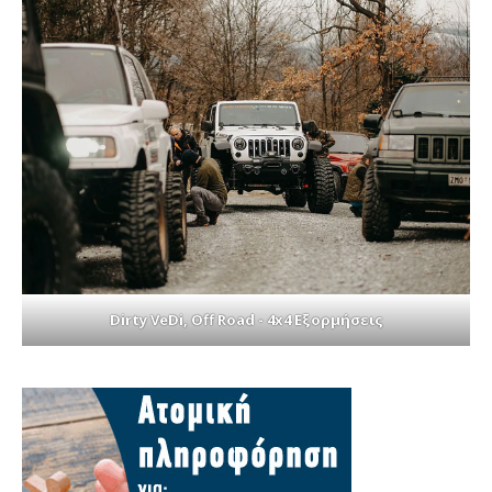
Dirty VeDi, Off Road - 4x4 Εξορμήσεις