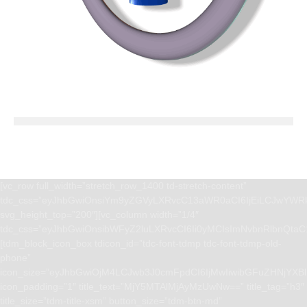
[vc_row full_width=”stretch_row_1400 td-stretch-content”
tdc_css=”eyJhbGwiOnsiYm9yZGVyLXRvcC13aWR0aCI6IjEiLCJwYWRk
svg_height_top=”200″][vc_column width=”1/4″
tdc_css=”eyJhbGwiOnsibWFyZ2luLXRvcCI6Ii0yMCIsImNvbnRlbnQta
[tdm_block_icon_box tdicon_id=”tdc-font-tdmp tdc-font-tdmp-old-
phone”
icon_size=”eyJhbGwiOjM4LCJwb3J0cmFpdCI6IjMwIiwibGFuZHNjYXBlI
icon_padding=”1″ title_text=”MjY5MTAlMjAyMzUwNw==” title_tag=”h3″
title_size=”tdm-title-xsm” button_size=”tdm-btn-md”