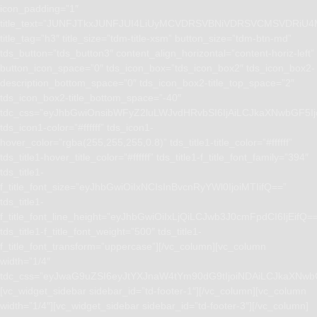
icon_padding=”1″
title_text=”JUNFJTkxJUNFJUI4LiUyMCVDRSVBNiVDRSVCMSVD
title_tag=”h3″ title_size=”tdm-title-xsm” button_size=”tdm-btn-md”
tds_button=”tds_button3″ content_align_horizontal=”content-horiz-left”
button_icon_space=”0″ tds_icon_box=”tds_icon_box2″ tds_icon_box2-
description_bottom_space=”0″ tds_icon_box2-title_top_space=”2″
tds_icon_box2-title_bottom_space=”-40″
tdc_css=”eyJhbGwiOnsibWFyZ2luLWJvdHRvbSI6IjAiLCJkaXNwbGF5I
tds_icon1-color=”#ffffff” tds_icon1-
hover_color=”rgba(255,255,255,0.8)” tds_title1-title_color=”#ffffff”
tds_title1-hover_title_color=”#ffffff” tds_title1-f_title_font_family=”394″
tds_title1-
f_title_font_size=”eyJhbGwiOiIxNCIsInBvcnRyYWl0IjoiMTIifQ==”
tds_title1-
f_title_font_line_height=”eyJhbGwiOiIxLjQiLCJwb3J0cmFpdCI6IjEifQ=
tds_title1-f_title_font_weight=”500″ tds_title1-
f_title_font_transform=”uppercase”][/vc_column][vc_column
width=”1/4″
tdc_css=”eyJwaG9uZSI6eyJtYXJnaW4tYm90dG9tIjoiNDAiLCJkaXNwb
[vc_widget_sidebar sidebar_id=”td-footer-1″][/vc_column][vc_column
width=”1/4″][vc_widget_sidebar sidebar_id=”td-footer-3″][/vc_column]