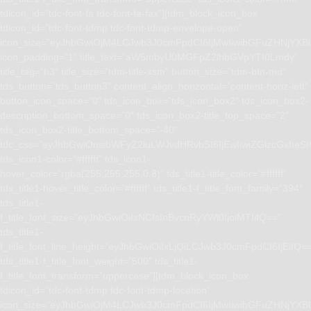
tdicon_id=”tdc-font-fa tdc-font-fa-fax”][tdm_block_icon_box
tdicon_id=”tdc-font-tdmp tdc-font-tdmp-envelope-open”
icon_size=”eyJhbGwiOjM4LCJwb3J0cmFpdCI6IjMwIiwibGFuZHNjYXBlI
icon_padding=”1″ title_text=”aW5mbyU0MGFpZ2lhbGVpYTI0Lmdy”
title_tag=”h3″ title_size=”tdm-title-xsm” button_size=”tdm-btn-md”
tds_button=”tds_button3″ content_align_horizontal=”content-horiz-left”
button_icon_space=”0″ tds_icon_box=”tds_icon_box2″ tds_icon_box2-
description_bottom_space=”0″ tds_icon_box2-title_top_space=”2″
tds_icon_box2-title_bottom_space=”-40″
tdc_css=”eyJhbGwiOnsibWFyZ2luLWJvdHRvbSI6IjEwIiwiZGlzcGxhe
tds_icon1-color=”#ffffff” tds_icon1-
hover_color=”rgba(255,255,255,0.8)” tds_title1-title_color=”#ffffff”
tds_title1-hover_title_color=”#ffffff” tds_title1-f_title_font_family=”394″
tds_title1-
f_title_font_size=”eyJhbGwiOiIxNCIsInBvcnRyYWl0IjoiMTIifQ==”
tds_title1-
f_title_font_line_height=”eyJhbGwiOiIxLjQiLCJwb3J0cmFpdCI6IjEifQ=
tds_title1-f_title_font_weight=”500″ tds_title1-
f_title_font_transform=”uppercase”][tdm_block_icon_box
tdicon_id=”tdc-font-tdmp tdc-font-tdmp-location”
icon_size=”eyJhbGwiOjM4LCJwb3J0cmFpdCI6IjMwIiwibGFuZHNjYXBlI