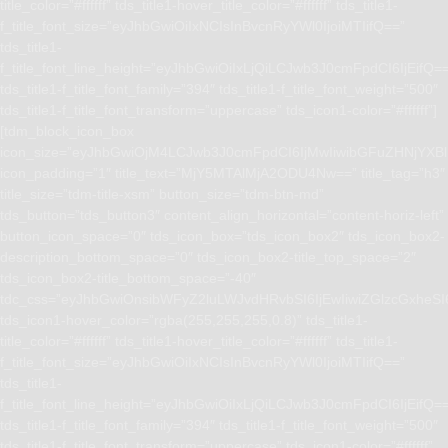
title_color=”#ffffff” tds_title1-hover_title_color=”#ffffff” tds_title1-
f_title_font_size=”eyJhbGwiOiIxNCIsInBvcnRyYWl0IjoiMTIifQ==”
tds_title1-
f_title_font_line_height=”eyJhbGwiOiIxLjQiLCJwb3J0cmFpdCI6IjEifQ=
tds_title1-f_title_font_family=”394″ tds_title1-f_title_font_weight=”500″
tds_title1-f_title_font_transform=”uppercase” tds_icon1-color=”#ffffff”]
[tdm_block_icon_box
icon_size=”eyJhbGwiOjM4LCJwb3J0cmFpdCI6IjMwIiwibGFuZHNjYXBlI
icon_padding=”1″ title_text=”MjY5MTAlMjA2ODU4Nw==” title_tag=”h3″
title_size=”tdm-title-xsm” button_size=”tdm-btn-md”
tds_button=”tds_button3″ content_align_horizontal=”content-horiz-left”
button_icon_space=”0″ tds_icon_box=”tds_icon_box2″ tds_icon_box2-
description_bottom_space=”0″ tds_icon_box2-title_top_space=”2″
tds_icon_box2-title_bottom_space=”-40″
tdc_css=”eyJhbGwiOnsibWFyZ2luLWJvdHRvbSI6IjEwIiwiZGlzcGxhe
tds_icon1-hover_color=”rgba(255,255,255,0.8)” tds_title1-
title_color=”#ffffff” tds_title1-hover_title_color=”#ffffff” tds_title1-
f_title_font_size=”eyJhbGwiOiIxNCIsInBvcnRyYWl0IjoiMTIifQ==”
tds_title1-
f_title_font_line_height=”eyJhbGwiOiIxLjQiLCJwb3J0cmFpdCI6IjEifQ=
tds_title1-f_title_font_family=”394″ tds_title1-f_title_font_weight=”500″
tds_title1-f_title_font_transform=”uppercase” tds_icon1-color=”#ffffff”