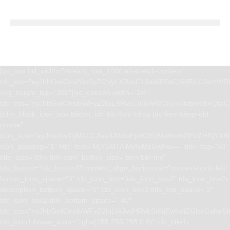
[vc_row full_width=”stretch_row_1400 td-stretch-content”
tdc_css=”eyJhbGwiOnsiYm9yZGVyLXRvcC13aWR0aCI6IjEiLCJwYWRk
svg_height_top=”200″][vc_column width=”1/4″
tdc_css=”eyJhbGwiOnsibWFyZ2luLXRvcCI6Ii0yMCIsImNvbnRlbnQta
[tdm_block_icon_box tdicon_id=”tdc-font-tdmp tdc-font-tdmp-old-
phone”
icon_size=”eyJhbGwiOjM4LCJwb3J0cmFpdCI6IjMwIiwibGFuZHNjYXBlI
icon_padding=”1″ title_text=”MjY5MTAlMjAyMzUwNw==” title_tag=”h3″
title_size=”tdm-title-xsm” button_size=”tdm-btn-md”
tds_button=”tds_button3″ content_align_horizontal=”content-horiz-left”
button_icon_space=”0″ tds_icon_box=”tds_icon_box2″ tds_icon_box2-
description_bottom_space=”0″ tds_icon_box2-title_top_space=”2″
tds_icon_box2-title_bottom_space=”-40″
tdc_css=”eyJhbGwiOnsibWFyZ2luLWJvdHRvbSI6IjEwIiwiZGlzcGxhe
tds_icon1-hover_color=”rgba(255,255,255,0.8)” tds_title1-