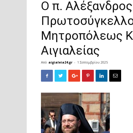
Ο π. Αλέξανδρο
Πρωτοσύγκελλος
Μητροπόλεως Κ
Αιγιαλείας
Από
aigialeia24.gr
-
1 Σεπτεμβρίου 2025