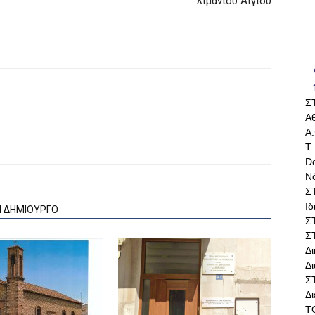
λιμανιού Αιγίου
Σ
Αθ
Α.
Τ.
Do
Ν
Σ
Ι
Ν ΔΗΜΙΟΥΡΓΟ
Σ
Σ
Δ
Δι
Σ
Δ
Τ