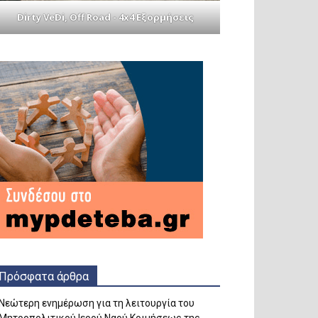
Dirty VeDi, Off Road - 4x4 Εξορμήσεις
Πρόσφατα άρθρα
Νεώτερη ενημέρωση για τη λειτουργία του