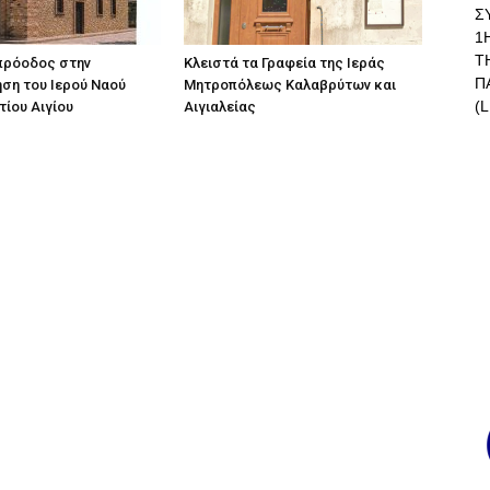
Σ
1
Τ
πρόοδος στην
Κλειστά τα Γραφεία της Ιεράς
Π
ση του Ιερού Ναού
Μητροπόλεως Καλαβρύτων και
(L
τίου Αιγίου
Αιγιαλείας