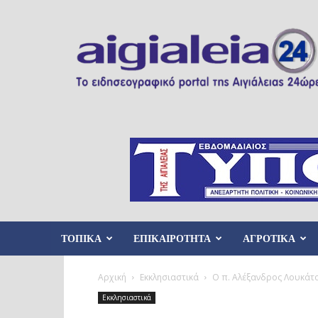
Aigialeia24
ΤΟΠΙΚΑ
ΕΠΙΚΑΙΡΟΤΗΤΑ
ΑΓΡΟΤΙΚΑ
Αρχική
Εκκλησιαστικά
Ο π. Αλέξανδρος Λουκάτο
Εκκλησιαστικά