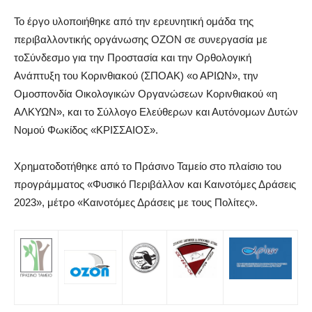
Το
έργο
υλοποι
ήθηκε
από την ερευνητική ομάδα της
περιβαλλοντικής οργάνωσης OZON σε συνεργασία με
το
Σύνδεσμο για την Προστασία και την Ορθολογική
Ανάπτυξη του Κορινθιακού (
ΣΠΟΑΚ
) «ο ΑΡΙΩΝ»
, την
Ομοσπονδία Οικολογικών Οργανώσεων Κορινθιακού «η
ΑΛΚΥΩΝ»,
και το
Σύλλογο Ελεύθερων και Αυτόνομων Δυτών
Νομού Φωκίδος «ΚΡΙΣΣΑΙΟΣ»
.
Χρηματοδοτήθηκε από το Πράσινο Ταμείο στο πλαίσιο του
προγράμματος «Φυσικό Περιβάλλον και Καινοτόμες Δράσεις
2023», μέτρο «Καινοτόμες Δράσεις με τους Πολίτες».