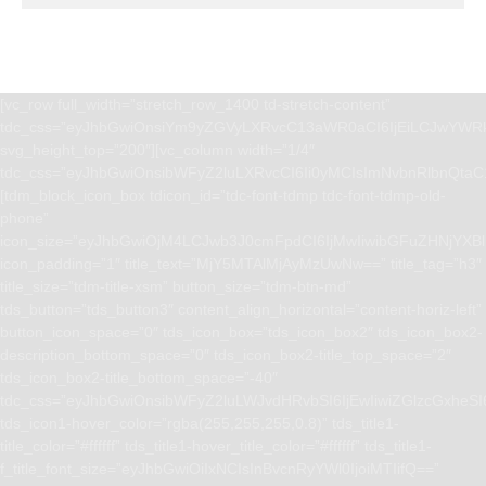
[vc_row full_width=”stretch_row_1400 td-stretch-content”
tdc_css=”eyJhbGwiOnsiYm9yZGVyLXRvcC13aWR0aCI6IjEiLCJwYWRk
svg_height_top=”200″][vc_column width=”1/4″
tdc_css=”eyJhbGwiOnsibWFyZ2luLXRvcCI6Ii0yMCIsImNvbnRlbnQta
[tdm_block_icon_box tdicon_id=”tdc-font-tdmp tdc-font-tdmp-old-
phone”
icon_size=”eyJhbGwiOjM4LCJwb3J0cmFpdCI6IjMwIiwibGFuZHNjYXBlI
icon_padding=”1″ title_text=”MjY5MTAlMjAyMzUwNw==” title_tag=”h3″
title_size=”tdm-title-xsm” button_size=”tdm-btn-md”
tds_button=”tds_button3″ content_align_horizontal=”content-horiz-left”
button_icon_space=”0″ tds_icon_box=”tds_icon_box2″ tds_icon_box2-
description_bottom_space=”0″ tds_icon_box2-title_top_space=”2″
tds_icon_box2-title_bottom_space=”-40″
tdc_css=”eyJhbGwiOnsibWFyZ2luLWJvdHRvbSI6IjEwIiwiZGlzcGxhe
tds_icon1-hover_color=”rgba(255,255,255,0.8)” tds_title1-
title_color=”#ffffff” tds_title1-hover_title_color=”#ffffff” tds_title1-
f_title_font_size=”eyJhbGwiOiIxNCIsInBvcnRyYWl0IjoiMTIifQ==”