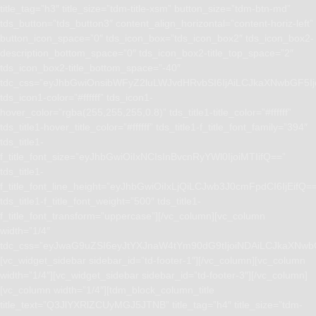
title_tag=”h3″ title_size=”tdm-title-xsm” button_size=”tdm-btn-md”
tds_button=”tds_button3″ content_align_horizontal=”content-horiz-left”
button_icon_space=”0″ tds_icon_box=”tds_icon_box2″ tds_icon_box2-
description_bottom_space=”0″ tds_icon_box2-title_top_space=”2″
tds_icon_box2-title_bottom_space=”-40″
tdc_css=”eyJhbGwiOnsibWFyZ2luLWJvdHRvbSI6IjAiLCJkaXNwbGF5I
tds_icon1-color=”#ffffff” tds_icon1-
hover_color=”rgba(255,255,255,0.8)” tds_title1-title_color=”#ffffff”
tds_title1-hover_title_color=”#ffffff” tds_title1-f_title_font_family=”394″
tds_title1-
f_title_font_size=”eyJhbGwiOiIxNCIsInBvcnRyYWl0IjoiMTIifQ==”
tds_title1-
f_title_font_line_height=”eyJhbGwiOiIxLjQiLCJwb3J0cmFpdCI6IjEifQ=
tds_title1-f_title_font_weight=”500″ tds_title1-
f_title_font_transform=”uppercase”][/vc_column][vc_column
width=”1/4″
tdc_css=”eyJwaG9uZSI6eyJtYXJnaW4tYm90dG9tIjoiNDAiLCJkaXNwb
[vc_widget_sidebar sidebar_id=”td-footer-1″][/vc_column][vc_column
width=”1/4″][vc_widget_sidebar sidebar_id=”td-footer-3″][/vc_column]
[vc_column width=”1/4″][tdm_block_column_title
title_text=”Q3JlYXRlZCUyMGJ5JTNB” title_tag=”h4″ title_size=”tdm-