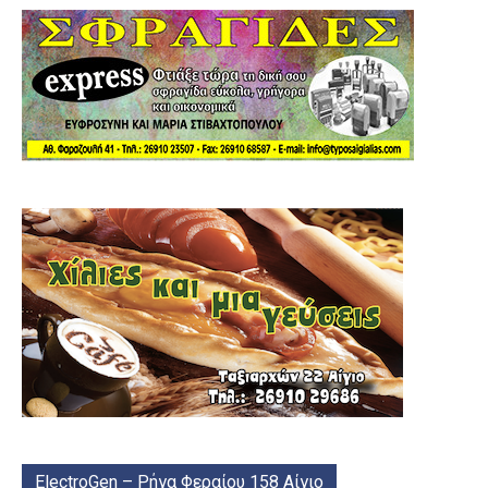
ElectroGen – Ρήγα Φεραίου 158 Αίγιο