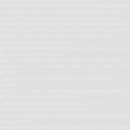
icon_size=”eyJhbGwiOjM4LCJwb3J0cmFpdCI6IjMwIiwibGFuZHNjYXBlI
icon_padding=”1″ title_text=”aW5mbyU0MGFpZ2lhbGVpYTI0Lmdy”
title_tag=”h3″ title_size=”tdm-title-xsm” button_size=”tdm-btn-md”
tds_button=”tds_button3″ content_align_horizontal=”content-horiz-left”
button_icon_space=”0″ tds_icon_box=”tds_icon_box2″ tds_icon_box2-
description_bottom_space=”0″ tds_icon_box2-title_top_space=”2″
tds_icon_box2-title_bottom_space=”-40″
tdc_css=”eyJhbGwiOnsibWFyZ2luLWJvdHRvbSI6IjEwIiwiZGlzcGxhe
tds_icon1-color=”#ffffff” tds_icon1-
hover_color=”rgba(255,255,255,0.8)” tds_title1-title_color=”#ffffff”
tds_title1-hover_title_color=”#ffffff” tds_title1-f_title_font_family=”394″
tds_title1-
f_title_font_size=”eyJhbGwiOiIxNCIsInBvcnRyYWl0IjoiMTIifQ==”
tds_title1-
f_title_font_line_height=”eyJhbGwiOiIxLjQiLCJwb3J0cmFpdCI6IjEifQ=
tds_title1-f_title_font_weight=”500″ tds_title1-
f_title_font_transform=”uppercase”][tdm_block_icon_box
tdicon_id=”tdc-font-tdmp tdc-font-tdmp-location”
icon_size=”eyJhbGwiOjM4LCJwb3J0cmFpdCI6IjMwIiwibGFuZHNjYXBlI
icon_padding=”1″
title_text=”JUNFJTkxJUNFJUI4LiUyMCVDRSVBNiVDRSVCMSVD