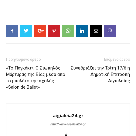
Προηγούμενο άρθρο
Επόμενο άρθρο
«Το Παγκάκι»: Ο Σιωπηλός
Συνεδριάζει την Τρίτη 17/6 η
Μάρτυρας της Βίας μέσα από
Δημοτική Επιτροπή
το μπαλέτο της σχολής
Αιγιαλείας
«Salon de Ballet»
aigialeia24.gr
http://www.aigialeia24.gr