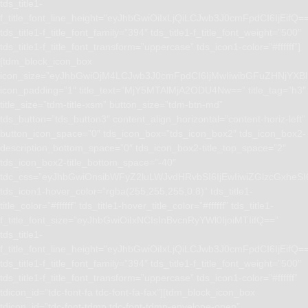
tds_title1-
f_title_font_line_height=”eyJhbGwiOiIxLjQiLCJwb3J0cmFpdCI6IjEifQ=
tds_title1-f_title_font_family=”394″ tds_title1-f_title_font_weight=”500″
tds_title1-f_title_font_transform=”uppercase” tds_icon1-color=”#ffffff”]
[tdm_block_icon_box
icon_size=”eyJhbGwiOjM4LCJwb3J0cmFpdCI6IjMwIiwibGFuZHNjYXBlI
icon_padding=”1″ title_text=”MjY5MTAlMjA2ODU4Nw==” title_tag=”h3″
title_size=”tdm-title-xsm” button_size=”tdm-btn-md”
tds_button=”tds_button3″ content_align_horizontal=”content-horiz-left”
button_icon_space=”0″ tds_icon_box=”tds_icon_box2″ tds_icon_box2-
description_bottom_space=”0″ tds_icon_box2-title_top_space=”2″
tds_icon_box2-title_bottom_space=”-40″
tdc_css=”eyJhbGwiOnsibWFyZ2luLWJvdHRvbSI6IjEwIiwiZGlzcGxhe
tds_icon1-hover_color=”rgba(255,255,255,0.8)” tds_title1-
title_color=”#ffffff” tds_title1-hover_title_color=”#ffffff” tds_title1-
f_title_font_size=”eyJhbGwiOiIxNCIsInBvcnRyYWl0IjoiMTIifQ==”
tds_title1-
f_title_font_line_height=”eyJhbGwiOiIxLjQiLCJwb3J0cmFpdCI6IjEifQ=
tds_title1-f_title_font_family=”394″ tds_title1-f_title_font_weight=”500″
tds_title1-f_title_font_transform=”uppercase” tds_icon1-color=”#ffffff”
tdicon_id=”tdc-font-fa tdc-font-fa-fax”][tdm_block_icon_box
tdicon_id=”tdc-font-tdmp tdc-font-tdmp-envelope-open”