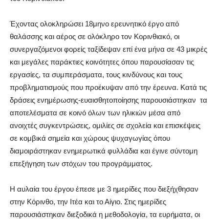
Έχοντας ολοκληρώσει
18μηνο ε
ρευν
ητικό έργο
από
θαλάσσης και αέρος σε ολόκληρο τον Κορινθιακό,
οι
συνεργαζόμενοι φορείς ταξίδεψαν
επί ένα μήνα σε 43 μικρές
και μεγάλες παρά
κτιες κοινότητες όπου παρουσίασαν
τις
εργασίες, τα συμπεράσματα, τους κινδύνους και τους
προβληματισμούς που προέκυψαν από την έρευνα. Κατά τις
δράσεις ενημέρωσης-ευαισθητοποίησης παρουσιάστηκαν τα
αποτελέσματα σε κοινό όλων των ηλικιών μέσα από
ανοιχτές συγκεντρώσεις, ομιλίες σε σχολεία και επισκέψεις
σε
κομβικά σημεία και
χώρους ψυχαγωγίας
όπου
διαμοιράστηκαν ενημερωτικά φυλλάδια και έγινε σύντομη
επεξήγηση των στόχων του
προγράμματος
.
Η αυλαία του έργου έπεσε με 3 ημερίδες που διεξήχθησαν
στην Κόρινθο, την Ιτέα και το Αίγιο. Στις ημερίδες
παρουσιάστηκαν
διεξοδ
ικά η μεθοδολογία, τα ευρήματα,
οι