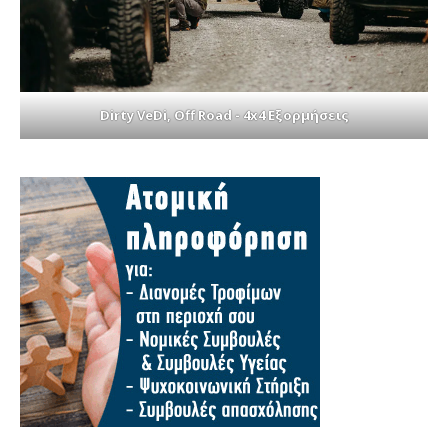
Dirty VeDi, Off Road - 4x4 Εξορμήσεις