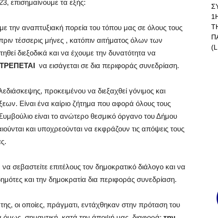
23, επισημαίνουμε τα εξής:
Σ
1
Τ
 με την αναπτυξιακή πορεία του τόπου μας σε όλους τους
Π
πριν τέσσερις μήνες , κατόπιν αιτήματος όλων των
(L
θεί διεξοδικά και να έχουμε την δυνατότητα να
ΙΤΡΕΠΕΤΑΙ
να εισάγεται σε δια περιφοράς συνεδρίαση.
λεδιάσκεψης, προκειμένου να διεξαχθεί γόνιμος και
εων. Είναι ένα καίριο ζήτημα που αφορά όλους τους
 Συμβούλιο είναι το ανώτερο θεσμικό όργανο του Δήμου
καιούνται και υποχρεούνται να εκφράζουν τις απόψεις τους
ς.
να σεβαστείτε επιτέλους τον δημοκρατικό διάλογο και να
δημότες και την δημοκρατία δια περιφοράς συνεδρίαση.
της, οι οποίες, πράγματι, εντάχθηκαν στην πρόταση του
α όμως, σημαντική, κατά την άποψή μας, διαφορά:
την