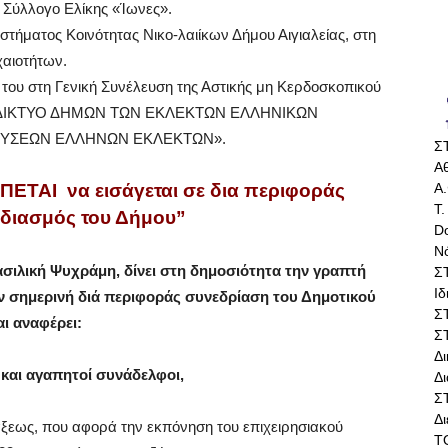
ό Σύλλογο Ελίκης «Ίωνες».
τήματος Κοινότητας Νικο-λαιίκων Δήμου Αιγιαλείας, στη
χαιοτήτων.
ου στη Γενική Συνέλευση της Αστικής μη Κερδοσκοπικού
ία «ΔΙΚΤΥΟ ΔΗΜΩΝ ΤΩΝ ΕΚΛΕΚΤΩΝ ΕΛΛΗΝΙΚΩΝ
Ο ΓΕΥΣΕΩΝ ΕΛΛΗΝΩΝ ΕΚΛΕΚΤΩΝ».
Σ
Αθ
Α.
ΕΠΕΤΑΙ
να εισάγεται σε δια περιφοράς
Τ.
εδιασμός του Δήμου”
Do
Ν
ασιλική Ψυχράμη, δίνει στη δημοσιότητα την γραπτή
Σ
Ι
 σημερινή διά περιφοράς συνεδρίαση του Δημοτικού
Σ
ι αναφέρει:
Σ
Δ
 και αγαπητοί συνάδελφοι,
Δι
Σ
Δ
άξεως, που αφορά την εκπόνηση του επιχειρησιακού
Τ