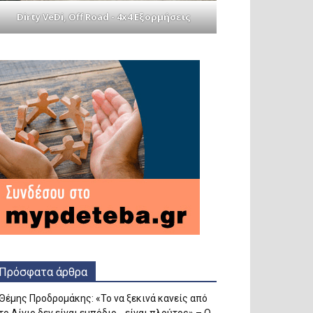
Dirty VeDi, Off Road - 4x4 Εξορμήσεις
Πρόσφατα άρθρα
Θέμης Προδρομάκης: «Το να ξεκινά κανείς από