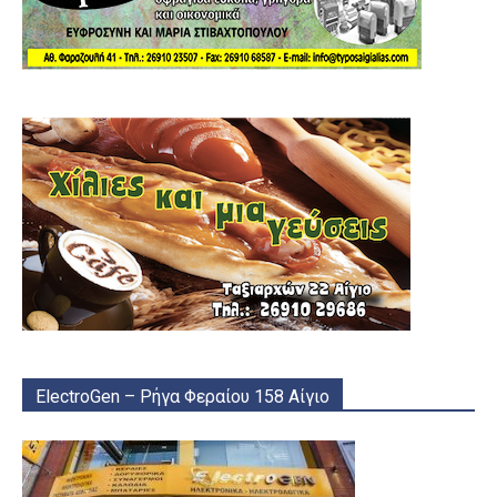
ElectroGen – Ρήγα Φεραίου 158 Αίγιο