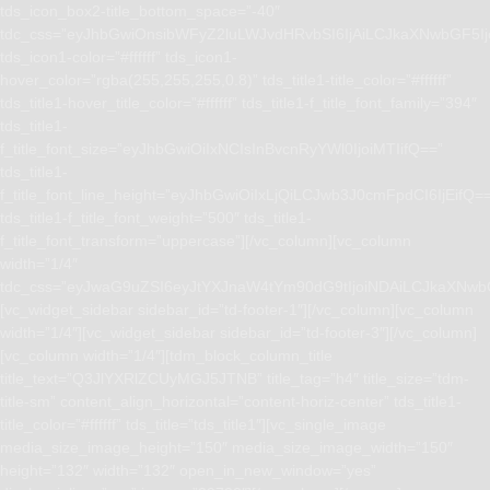
tds_icon_box2-title_bottom_space=”-40″
tdc_css=”eyJhbGwiOnsibWFyZ2luLWJvdHRvbSI6IjAiLCJkaXNwbGF5I
tds_icon1-color=”#ffffff” tds_icon1-
hover_color=”rgba(255,255,255,0.8)” tds_title1-title_color=”#ffffff”
tds_title1-hover_title_color=”#ffffff” tds_title1-f_title_font_family=”394″
tds_title1-
f_title_font_size=”eyJhbGwiOiIxNCIsInBvcnRyYWl0IjoiMTIifQ==”
tds_title1-
f_title_font_line_height=”eyJhbGwiOiIxLjQiLCJwb3J0cmFpdCI6IjEifQ=
tds_title1-f_title_font_weight=”500″ tds_title1-
f_title_font_transform=”uppercase”][/vc_column][vc_column
width=”1/4″
tdc_css=”eyJwaG9uZSI6eyJtYXJnaW4tYm90dG9tIjoiNDAiLCJkaXNwb
[vc_widget_sidebar sidebar_id=”td-footer-1″][/vc_column][vc_column
width=”1/4″][vc_widget_sidebar sidebar_id=”td-footer-3″][/vc_column]
[vc_column width=”1/4″][tdm_block_column_title
title_text=”Q3JlYXRlZCUyMGJ5JTNB” title_tag=”h4″ title_size=”tdm-
title-sm” content_align_horizontal=”content-horiz-center” tds_title1-
title_color=”#ffffff” tds_title=”tds_title1″][vc_single_image
media_size_image_height=”150″ media_size_image_width=”150″
height=”132″ width=”132″ open_in_new_window=”yes”