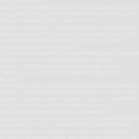
[tdm_block_icon_box
icon_size=”eyJhbGwiOjM4LCJwb3J0cmFpdCI6IjMwIiwibGFuZHNjYXBlI
icon_padding=”1″ title_text=”MjY5MTAlMjA2ODU4Nw==” title_tag=”h3″
title_size=”tdm-title-xsm” button_size=”tdm-btn-md”
tds_button=”tds_button3″ content_align_horizontal=”content-horiz-left”
button_icon_space=”0″ tds_icon_box=”tds_icon_box2″ tds_icon_box2-
description_bottom_space=”0″ tds_icon_box2-title_top_space=”2″
tds_icon_box2-title_bottom_space=”-40″
tdc_css=”eyJhbGwiOnsibWFyZ2luLWJvdHRvbSI6IjEwIiwiZGlzcGxhe
tds_icon1-hover_color=”rgba(255,255,255,0.8)” tds_title1-
title_color=”#ffffff” tds_title1-hover_title_color=”#ffffff” tds_title1-
f_title_font_size=”eyJhbGwiOiIxNCIsInBvcnRyYWl0IjoiMTIifQ==”
tds_title1-
f_title_font_line_height=”eyJhbGwiOiIxLjQiLCJwb3J0cmFpdCI6IjEifQ=
tds_title1-f_title_font_family=”394″ tds_title1-f_title_font_weight=”500″
tds_title1-f_title_font_transform=”uppercase” tds_icon1-color=”#ffffff”
tdicon_id=”tdc-font-fa tdc-font-fa-fax”][tdm_block_icon_box
tdicon_id=”tdc-font-tdmp tdc-font-tdmp-envelope-open”
icon_size=”eyJhbGwiOjM4LCJwb3J0cmFpdCI6IjMwIiwibGFuZHNjYXBlI
icon_padding=”1″ title_text=”aW5mbyU0MGFpZ2lhbGVpYTI0Lmdy”
title_tag=”h3″ title_size=”tdm-title-xsm” button_size=”tdm-btn-md”
tds_button=”tds_button3″ content_align_horizontal=”content-horiz-left”