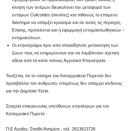
κίνηση των ανέμων διευκολύνει την μεταφορά των
εντόμων
Culicoides
(σκνίπες) και πιθανώς το επόμενο
διάστημα να υπάρξει κρούσμα και σε αυτές τις περιοχές.
Επίσης, προτείνεται και η εφαρμογή εντομοαπωθητικών –
εντομοκτόνων.
Οι κτηνοτρόφοι πριν από οποιαδήποτε μετακίνηση των
ζώων τους να ενημερώνουν και να λαμβάνουν σχετική
άδεια από τα κατά τόπους Αγροτικά Κτηνιατρεία.
Τονίζεται, ότι το νόσημα του Καταρροϊκού Πυρετού δεν
προσβάλλει τον άνθρωπο, επομένως δεν υπάρχει κίνδυνος
για την Δημόσια Υγεία.
Στοιχεία επικοινωνίας υπεύθυνων κτηνιάτρων για τον
Καταρροϊκό Πυρετό :
Π.Ε Αχαΐας: Σπαθή Ασημίνα , τηλ. 2613613726