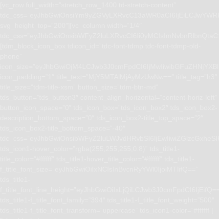
[vc_row full_width=”stretch_row_1400 td-stretch-content”
tdc_css=”eyJhbGwiOnsiYm9yZGVyLXRvcC13aWR0aCI6IjEiLCJwYWRk
svg_height_top=”200″][vc_column width=”1/4″
tdc_css=”eyJhbGwiOnsibWFyZ2luLXRvcCI6Ii0yMCIsImNvbnRlbnQta
[tdm_block_icon_box tdicon_id=”tdc-font-tdmp tdc-font-tdmp-old-
phone”
icon_size=”eyJhbGwiOjM4LCJwb3J0cmFpdCI6IjMwIiwibGFuZHNjYXBlI
icon_padding=”1″ title_text=”MjY5MTAlMjAyMzUwNw==” title_tag=”h3″
title_size=”tdm-title-xsm” button_size=”tdm-btn-md”
tds_button=”tds_button3″ content_align_horizontal=”content-horiz-left”
button_icon_space=”0″ tds_icon_box=”tds_icon_box2″ tds_icon_box2-
description_bottom_space=”0″ tds_icon_box2-title_top_space=”2″
tds_icon_box2-title_bottom_space=”-40″
tdc_css=”eyJhbGwiOnsibWFyZ2luLWJvdHRvbSI6IjEwIiwiZGlzcGxhe
tds_icon1-hover_color=”rgba(255,255,255,0.8)” tds_title1-
title_color=”#ffffff” tds_title1-hover_title_color=”#ffffff” tds_title1-
f_title_font_size=”eyJhbGwiOiIxNCIsInBvcnRyYWl0IjoiMTIifQ==”
tds_title1-
f_title_font_line_height=”eyJhbGwiOiIxLjQiLCJwb3J0cmFpdCI6IjEifQ=
tds_title1-f_title_font_family=”394″ tds_title1-f_title_font_weight=”500″
tds_title1-f_title_font_transform=”uppercase” tds_icon1-color=”#ffffff”]