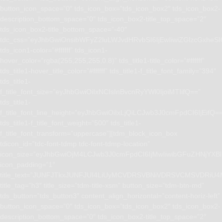
button_icon_space=”0″ tds_icon_box=”tds_icon_box2″ tds_icon_box2-
description_bottom_space=”0″ tds_icon_box2-title_top_space=”2″
tds_icon_box2-title_bottom_space=”-40″
tdc_css=”eyJhbGwiOnsibWFyZ2luLWJvdHRvbSI6IjEwIiwiZGlzcGxhe
tds_icon1-color=”#ffffff” tds_icon1-
hover_color=”rgba(255,255,255,0.8)” tds_title1-title_color=”#ffffff”
tds_title1-hover_title_color=”#ffffff” tds_title1-f_title_font_family=”394″
tds_title1-
f_title_font_size=”eyJhbGwiOiIxNCIsInBvcnRyYWl0IjoiMTIifQ==”
tds_title1-
f_title_font_line_height=”eyJhbGwiOiIxLjQiLCJwb3J0cmFpdCI6IjEifQ=
tds_title1-f_title_font_weight=”500″ tds_title1-
f_title_font_transform=”uppercase”][tdm_block_icon_box
tdicon_id=”tdc-font-tdmp tdc-font-tdmp-location”
icon_size=”eyJhbGwiOjM4LCJwb3J0cmFpdCI6IjMwIiwibGFuZHNjYXBlI
icon_padding=”1″
title_text=”JUNFJTkxJUNFJUI4LiUyMCVDRSVBNiVDRSVCMSVD
title_tag=”h3″ title_size=”tdm-title-xsm” button_size=”tdm-btn-md”
tds_button=”tds_button3″ content_align_horizontal=”content-horiz-left”
button_icon_space=”0″ tds_icon_box=”tds_icon_box2″ tds_icon_box2-
description_bottom_space=”0″ tds_icon_box2-title_top_space=”2″