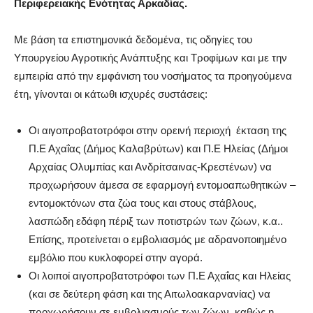
Περιφερειακής Ενότητας Αρκαδίας.
Με βάση τα επιστημονικά δεδομένα, τις οδηγίες του
Υπουργείου Αγροτικής Ανάπτυξης και Τροφίμων και με την
εμπειρία από την εμφάνιση του νοσήματος τα προηγούμενα
έτη, γίνονται οι κάτωθι ισχυρές συστάσεις:
Οι αιγοπροβατοτρόφοι στην ορεινή περιοχή έκταση της
Π.Ε Αχαΐας (Δήμος Καλαβρύτων) και Π.Ε Ηλείας (Δήμοι
Αρχαίας Ολυμπίας και Ανδρίτσαινας-Κρεστένων) να
προχωρήσουν άμεσα σε εφαρμογή εντομοαπωθητικών –
εντομοκτόνων στα ζώα τους και στους στάβλους,
λασπώδη εδάφη πέριξ των ποτιστρών των ζώων, κ.α..
Επίσης, προτείνεται ο εμβολιασμός με αδρανοποιημένο
εμβόλιο που κυκλοφορεί στην αγορά.
Οι λοιποί αιγοπροβατοτρόφοι των Π.Ε Αχαΐας και Ηλείας
(και σε δεύτερη φάση και της Αιτωλοακαρνανίας) να
προχωρήσουν σε εμβολιασμούς των ζώων, καθώς η