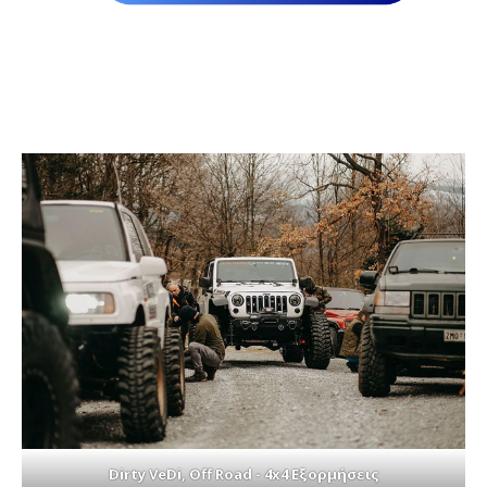
Dirty VeDi, Off Road - 4x4 Εξορμήσεις