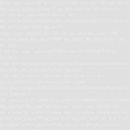
button_icon_space=”0″ tds_icon_box=”tds_icon_box2″ tds_icon_box2-
description_bottom_space=”0″ tds_icon_box2-title_top_space=”2″
tds_icon_box2-title_bottom_space=”-40″
tdc_css=”eyJhbGwiOnsibWFyZ2luLWJvdHRvbSI6IjEwIiwiZGlzcGxhe
tds_icon1-color=”#ffffff” tds_icon1-
hover_color=”rgba(255,255,255,0.8)” tds_title1-title_color=”#ffffff”
tds_title1-hover_title_color=”#ffffff” tds_title1-f_title_font_family=”394″
tds_title1-
f_title_font_size=”eyJhbGwiOiIxNCIsInBvcnRyYWl0IjoiMTIifQ==”
tds_title1-
f_title_font_line_height=”eyJhbGwiOiIxLjQiLCJwb3J0cmFpdCI6IjEifQ=
tds_title1-f_title_font_weight=”500″ tds_title1-
f_title_font_transform=”uppercase”][tdm_block_icon_box
tdicon_id=”tdc-font-tdmp tdc-font-tdmp-location”
icon_size=”eyJhbGwiOjM4LCJwb3J0cmFpdCI6IjMwIiwibGFuZHNjYXBlI
icon_padding=”1″
title_text=”JUNFJTkxJUNFJUI4LiUyMCVDRSVBNiVDRSVCMSVD
title_tag=”h3″ title_size=”tdm-title-xsm” button_size=”tdm-btn-md”
tds_button=”tds_button3″ content_align_horizontal=”content-horiz-left”
button_icon_space=”0″ tds_icon_box=”tds_icon_box2″ tds_icon_box2-
description_bottom_space=”0″ tds_icon_box2-title_top_space=”2″