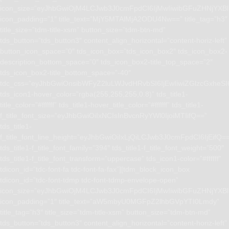
icon_size=”eyJhbGwiOjM4LCJwb3J0cmFpdCI6IjMwIiwibGFuZHNjYXBlI
icon_padding=”1″ title_text=”MjY5MTAlMjA2ODU4Nw==” title_tag=”h3″
title_size=”tdm-title-xsm” button_size=”tdm-btn-md”
tds_button=”tds_button3″ content_align_horizontal=”content-horiz-left”
button_icon_space=”0″ tds_icon_box=”tds_icon_box2″ tds_icon_box2-
description_bottom_space=”0″ tds_icon_box2-title_top_space=”2″
tds_icon_box2-title_bottom_space=”-40″
tdc_css=”eyJhbGwiOnsibWFyZ2luLWJvdHRvbSI6IjEwIiwiZGlzcGxhe
tds_icon1-hover_color=”rgba(255,255,255,0.8)” tds_title1-
title_color=”#ffffff” tds_title1-hover_title_color=”#ffffff” tds_title1-
f_title_font_size=”eyJhbGwiOiIxNCIsInBvcnRyYWl0IjoiMTIifQ==”
tds_title1-
f_title_font_line_height=”eyJhbGwiOiIxLjQiLCJwb3J0cmFpdCI6IjEifQ=
tds_title1-f_title_font_family=”394″ tds_title1-f_title_font_weight=”500″
tds_title1-f_title_font_transform=”uppercase” tds_icon1-color=”#ffffff”
tdicon_id=”tdc-font-fa tdc-font-fa-fax”][tdm_block_icon_box
tdicon_id=”tdc-font-tdmp tdc-font-tdmp-envelope-open”
icon_size=”eyJhbGwiOjM4LCJwb3J0cmFpdCI6IjMwIiwibGFuZHNjYXBlI
icon_padding=”1″ title_text=”aW5mbyU0MGFpZ2lhbGVpYTI0Lmdy”
title_tag=”h3″ title_size=”tdm-title-xsm” button_size=”tdm-btn-md”
tds_button=”tds_button3″ content_align_horizontal=”content-horiz-left”