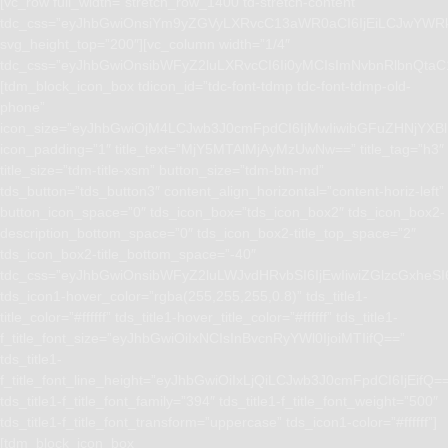
[vc_row full_width=”stretch_row_1400 td-stretch-content”
tdc_css=”eyJhbGwiOnsiYm9yZGVyLXRvcC13aWR0aCI6IjEiLCJwYWRk
svg_height_top=”200″][vc_column width=”1/4″
tdc_css=”eyJhbGwiOnsibWFyZ2luLXRvcCI6Ii0yMCIsImNvbnRlbnQta
[tdm_block_icon_box tdicon_id=”tdc-font-tdmp tdc-font-tdmp-old-
phone”
icon_size=”eyJhbGwiOjM4LCJwb3J0cmFpdCI6IjMwIiwibGFuZHNjYXBlI
icon_padding=”1″ title_text=”MjY5MTAlMjAyMzUwNw==” title_tag=”h3″
title_size=”tdm-title-xsm” button_size=”tdm-btn-md”
tds_button=”tds_button3″ content_align_horizontal=”content-horiz-left”
button_icon_space=”0″ tds_icon_box=”tds_icon_box2″ tds_icon_box2-
description_bottom_space=”0″ tds_icon_box2-title_top_space=”2″
tds_icon_box2-title_bottom_space=”-40″
tdc_css=”eyJhbGwiOnsibWFyZ2luLWJvdHRvbSI6IjEwIiwiZGlzcGxhe
tds_icon1-hover_color=”rgba(255,255,255,0.8)” tds_title1-
title_color=”#ffffff” tds_title1-hover_title_color=”#ffffff” tds_title1-
f_title_font_size=”eyJhbGwiOiIxNCIsInBvcnRyYWl0IjoiMTIifQ==”
tds_title1-
f_title_font_line_height=”eyJhbGwiOiIxLjQiLCJwb3J0cmFpdCI6IjEifQ=
tds_title1-f_title_font_family=”394″ tds_title1-f_title_font_weight=”500″
tds_title1-f_title_font_transform=”uppercase” tds_icon1-color=”#ffffff”]
[tdm_block_icon_box