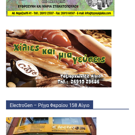
ElectroGen – Ρήγα Φεραίου 158 Αίγιο