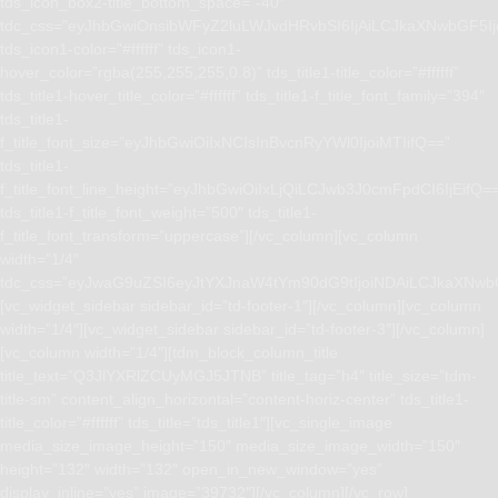
tds_icon_box2-title_bottom_space=”-40″
tdc_css=”eyJhbGwiOnsibWFyZ2luLWJvdHRvbSI6IjAiLCJkaXNwbGF5I
tds_icon1-color=”#ffffff” tds_icon1-
hover_color=”rgba(255,255,255,0.8)” tds_title1-title_color=”#ffffff”
tds_title1-hover_title_color=”#ffffff” tds_title1-f_title_font_family=”394″
tds_title1-
f_title_font_size=”eyJhbGwiOiIxNCIsInBvcnRyYWl0IjoiMTIifQ==”
tds_title1-
f_title_font_line_height=”eyJhbGwiOiIxLjQiLCJwb3J0cmFpdCI6IjEifQ=
tds_title1-f_title_font_weight=”500″ tds_title1-
f_title_font_transform=”uppercase”][/vc_column][vc_column
width=”1/4″
tdc_css=”eyJwaG9uZSI6eyJtYXJnaW4tYm90dG9tIjoiNDAiLCJkaXNwb
[vc_widget_sidebar sidebar_id=”td-footer-1″][/vc_column][vc_column
width=”1/4″][vc_widget_sidebar sidebar_id=”td-footer-3″][/vc_column]
[vc_column width=”1/4″][tdm_block_column_title
title_text=”Q3JlYXRlZCUyMGJ5JTNB” title_tag=”h4″ title_size=”tdm-
title-sm” content_align_horizontal=”content-horiz-center” tds_title1-
title_color=”#ffffff” tds_title=”tds_title1″][vc_single_image
media_size_image_height=”150″ media_size_image_width=”150″
height=”132″ width=”132″ open_in_new_window=”yes”
display_inline=”yes” image=”39732″][/vc_column][/vc_row]