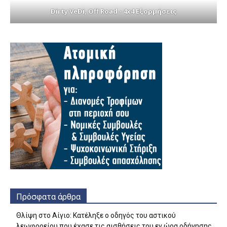
Dirty VeDi, Off Road - 4x4 Εξορμήσεις
Πρόσφατα άρθρα
Θλίψη στο Αίγιο: Κατέληξε ο οδηγός του αστικού
λεωφορείου που έχασε τις αισθήσεις του εν ώρα οδήγησης