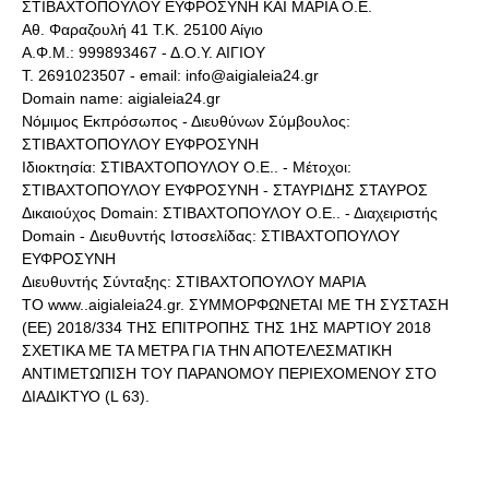
ΣΤΙΒΑΧΤΟΠΟΥΛΟΥ ΕΥΦΡΟΣΥΝΗ ΚΑΙ ΜΑΡΙΑ Ο.Ε.
Αθ. Φαραζουλή 41 Τ.Κ. 25100 Αίγιο
Α.Φ.Μ.: 999893467 - Δ.Ο.Υ. ΑΙΓΙΟΥ
Τ. 2691023507 - email: info@aigialeia24.gr
Domain name: aigialeia24.gr
Νόμιμος Εκπρόσωπος - Διευθύνων Σύμβουλος:
ΣΤΙΒΑΧΤΟΠΟΥΛΟΥ ΕΥΦΡΟΣΥΝΗ
Ιδιοκτησία: ΣΤΙΒΑΧΤΟΠΟΥΛΟΥ Ο.Ε.. - Μέτοχοι:
ΣΤΙΒΑΧΤΟΠΟΥΛΟΥ ΕΥΦΡΟΣΥΝΗ - ΣΤΑΥΡΙΔΗΣ ΣΤΑΥΡΟΣ
Δικαιούχος Domain: ΣΤΙΒΑΧΤΟΠΟΥΛΟΥ Ο.Ε.. - Διαχειριστής
Domain - Διευθυντής Ιστοσελίδας: ΣΤΙΒΑΧΤΟΠΟΥΛΟΥ
ΕΥΦΡΟΣΥΝΗ
Διευθυντής Σύνταξης: ΣΤΙΒΑΧΤΟΠΟΥΛΟΥ ΜΑΡΙΑ
ΤΟ www..aigialeia24.gr. ΣΥΜΜΟΡΦΩΝΕΤΑΙ ΜΕ ΤΗ ΣΥΣΤΑΣΗ
(ΕΕ) 2018/334 ΤΗΣ ΕΠΙΤΡΟΠΗΣ ΤΗΣ 1ΗΣ ΜΑΡΤΙΟΥ 2018
ΣΧΕΤΙΚΑ ΜΕ ΤΑ ΜΕΤΡΑ ΓΙΑ ΤΗΝ ΑΠΟΤΕΛΕΣΜΑΤΙΚΗ
ΑΝΤΙΜΕΤΩΠΙΣΗ ΤΟΥ ΠΑΡΑΝΟΜΟΥ ΠΕΡΙΕΧΟΜΕΝΟΥ ΣΤΟ
ΔΙΑΔΙΚΤΥΟ (L 63).