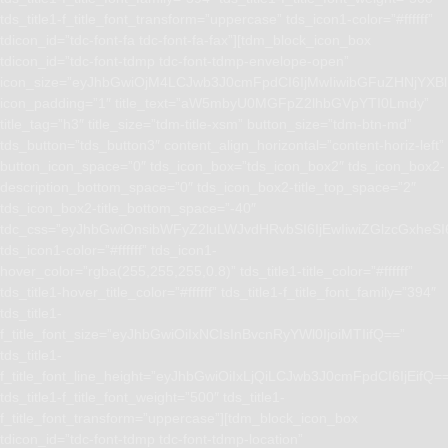
tds_title1-f_title_font_transform=”uppercase” tds_icon1-color=”#ffffff”
tdicon_id=”tdc-font-fa tdc-font-fa-fax”][tdm_block_icon_box
tdicon_id=”tdc-font-tdmp tdc-font-tdmp-envelope-open”
icon_size=”eyJhbGwiOjM4LCJwb3J0cmFpdCI6IjMwIiwibGFuZHNjYXBlI
icon_padding=”1″ title_text=”aW5mbyU0MGFpZ2lhbGVpYTI0Lmdy”
title_tag=”h3″ title_size=”tdm-title-xsm” button_size=”tdm-btn-md”
tds_button=”tds_button3″ content_align_horizontal=”content-horiz-left”
button_icon_space=”0″ tds_icon_box=”tds_icon_box2″ tds_icon_box2-
description_bottom_space=”0″ tds_icon_box2-title_top_space=”2″
tds_icon_box2-title_bottom_space=”-40″
tdc_css=”eyJhbGwiOnsibWFyZ2luLWJvdHRvbSI6IjEwIiwiZGlzcGxhe
tds_icon1-color=”#ffffff” tds_icon1-
hover_color=”rgba(255,255,255,0.8)” tds_title1-title_color=”#ffffff”
tds_title1-hover_title_color=”#ffffff” tds_title1-f_title_font_family=”394″
tds_title1-
f_title_font_size=”eyJhbGwiOiIxNCIsInBvcnRyYWl0IjoiMTIifQ==”
tds_title1-
f_title_font_line_height=”eyJhbGwiOiIxLjQiLCJwb3J0cmFpdCI6IjEifQ=
tds_title1-f_title_font_weight=”500″ tds_title1-
f_title_font_transform=”uppercase”][tdm_block_icon_box
tdicon_id=”tdc-font-tdmp tdc-font-tdmp-location”