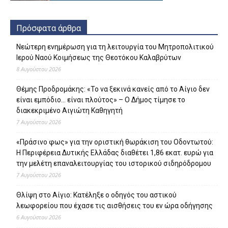
Πρόσφατα άρθρα
Νεώτερη ενημέρωση για τη λειτουργία του Μητροπολιτικού
Ιερού Ναού Κοιμήσεως της Θεοτόκου Καλαβρύτων
8 Αυγούστου 2026
Θέμης Προδρομάκης: «Το να ξεκινά κανείς από το Αίγιο δεν
είναι εμπόδιο… είναι πλούτος» – O Δήμος τίμησε το
διακεκριμένο Αιγιώτη Καθηγητή
7 Αυγούστου 2026
«Πράσινο φως» για την οριστική θωράκιση του Οδοντωτού:
Η Περιφέρεια Δυτικής Ελλάδας διαθέτει 1,86 εκατ. ευρώ για
την μελέτη επαναλειτουργίας του ιστορικού σιδηρόδρομου
7 Αυγούστου 2026
Θλίψη στο Αίγιο: Κατέληξε ο οδηγός του αστικού
λεωφορείου που έχασε τις αισθήσεις του εν ώρα οδήγησης
6 Αυγούστου 2026