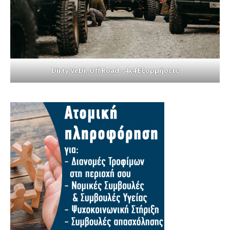
Dirty VeDi, Off Road - 4x4 Εξορμήσεις