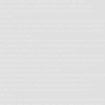
tds_icon1-hover_color=”rgba(255,255,255,0.8)” tds_title1-
title_color=”#ffffff” tds_title1-hover_title_color=”#ffffff” tds_title1-
f_title_font_size=”eyJhbGwiOiIxNCIsInBvcnRyYWl0IjoiMTIifQ==”
tds_title1-
f_title_font_line_height=”eyJhbGwiOiIxLjQiLCJwb3J0cmFpdCI6IjEifQ=
tds_title1-f_title_font_family=”394″ tds_title1-f_title_font_weight=”500″
tds_title1-f_title_font_transform=”uppercase” tds_icon1-color=”#ffffff”]
[tdm_block_icon_box
icon_size=”eyJhbGwiOjM4LCJwb3J0cmFpdCI6IjMwIiwibGFuZHNjYXBlI
icon_padding=”1″ title_text=”MjY5MTAlMjA2ODU4Nw==” title_tag=”h3″
title_size=”tdm-title-xsm” button_size=”tdm-btn-md”
tds_button=”tds_button3″ content_align_horizontal=”content-horiz-left”
button_icon_space=”0″ tds_icon_box=”tds_icon_box2″ tds_icon_box2-
description_bottom_space=”0″ tds_icon_box2-title_top_space=”2″
tds_icon_box2-title_bottom_space=”-40″
tdc_css=”eyJhbGwiOnsibWFyZ2luLWJvdHRvbSI6IjEwIiwiZGlzcGxhe
tds_icon1-hover_color=”rgba(255,255,255,0.8)” tds_title1-
title_color=”#ffffff” tds_title1-hover_title_color=”#ffffff” tds_title1-
f_title_font_size=”eyJhbGwiOiIxNCIsInBvcnRyYWl0IjoiMTIifQ==”
tds_title1-
f_title_font_line_height=”eyJhbGwiOiIxLjQiLCJwb3J0cmFpdCI6IjEifQ=
tds_title1-f_title_font_family=”394″ tds_title1-f_title_font_weight=”500″