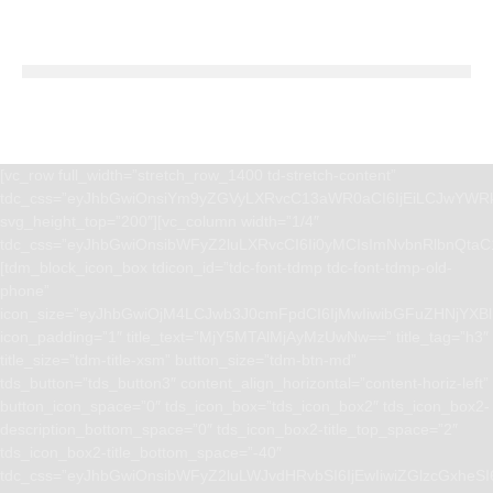
[vc_row full_width=”stretch_row_1400 td-stretch-content”
tdc_css=”eyJhbGwiOnsiYm9yZGVyLXRvcC13aWR0aCI6IjEiLCJwYWRk
svg_height_top=”200″][vc_column width=”1/4″
tdc_css=”eyJhbGwiOnsibWFyZ2luLXRvcCI6Ii0yMCIsImNvbnRlbnQta
[tdm_block_icon_box tdicon_id=”tdc-font-tdmp tdc-font-tdmp-old-
phone”
icon_size=”eyJhbGwiOjM4LCJwb3J0cmFpdCI6IjMwIiwibGFuZHNjYXBlI
icon_padding=”1″ title_text=”MjY5MTAlMjAyMzUwNw==” title_tag=”h3″
title_size=”tdm-title-xsm” button_size=”tdm-btn-md”
tds_button=”tds_button3″ content_align_horizontal=”content-horiz-left”
button_icon_space=”0″ tds_icon_box=”tds_icon_box2″ tds_icon_box2-
description_bottom_space=”0″ tds_icon_box2-title_top_space=”2″
tds_icon_box2-title_bottom_space=”-40″
tdc_css=”eyJhbGwiOnsibWFyZ2luLWJvdHRvbSI6IjEwIiwiZGlzcGxhe