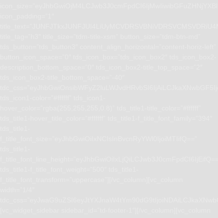
icon_size=”eyJhbGwiOjM4LCJwb3J0cmFpdCI6IjMwIiwibGFuZHNjYXBlI
icon_padding=”1″
title_text=”JUNFJTkxJUNFJUI4LiUyMCVDRSVBNiVDRSVCMSVD
title_tag=”h3″ title_size=”tdm-title-xsm” button_size=”tdm-btn-md”
tds_button=”tds_button3″ content_align_horizontal=”content-horiz-left”
button_icon_space=”0″ tds_icon_box=”tds_icon_box2″ tds_icon_box2-
description_bottom_space=”0″ tds_icon_box2-title_top_space=”2″
tds_icon_box2-title_bottom_space=”-40″
tdc_css=”eyJhbGwiOnsibWFyZ2luLWJvdHRvbSI6IjAiLCJkaXNwbGF5I
tds_icon1-color=”#ffffff” tds_icon1-
hover_color=”rgba(255,255,255,0.8)” tds_title1-title_color=”#ffffff”
tds_title1-hover_title_color=”#ffffff” tds_title1-f_title_font_family=”394″
tds_title1-
f_title_font_size=”eyJhbGwiOiIxNCIsInBvcnRyYWl0IjoiMTIifQ==”
tds_title1-
f_title_font_line_height=”eyJhbGwiOiIxLjQiLCJwb3J0cmFpdCI6IjEifQ=
tds_title1-f_title_font_weight=”500″ tds_title1-
f_title_font_transform=”uppercase”][/vc_column][vc_column
width=”1/4″
tdc_css=”eyJwaG9uZSI6eyJtYXJnaW4tYm90dG9tIjoiNDAiLCJkaXNwb
[vc_widget_sidebar sidebar_id=”td-footer-1″][/vc_column][vc_column