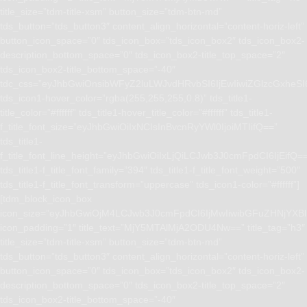
title_size=”tdm-title-xsm” button_size=”tdm-btn-md”
tds_button=”tds_button3″ content_align_horizontal=”content-horiz-left”
button_icon_space=”0″ tds_icon_box=”tds_icon_box2″ tds_icon_box2-
description_bottom_space=”0″ tds_icon_box2-title_top_space=”2″
tds_icon_box2-title_bottom_space=”-40″
tdc_css=”eyJhbGwiOnsibWFyZ2luLWJvdHRvbSI6IjEwIiwiZGlzcGxhe
tds_icon1-hover_color=”rgba(255,255,255,0.8)” tds_title1-
title_color=”#ffffff” tds_title1-hover_title_color=”#ffffff” tds_title1-
f_title_font_size=”eyJhbGwiOiIxNCIsInBvcnRyYWl0IjoiMTIifQ==”
tds_title1-
f_title_font_line_height=”eyJhbGwiOiIxLjQiLCJwb3J0cmFpdCI6IjEifQ=
tds_title1-f_title_font_family=”394″ tds_title1-f_title_font_weight=”500″
tds_title1-f_title_font_transform=”uppercase” tds_icon1-color=”#ffffff”]
[tdm_block_icon_box
icon_size=”eyJhbGwiOjM4LCJwb3J0cmFpdCI6IjMwIiwibGFuZHNjYXBlI
icon_padding=”1″ title_text=”MjY5MTAlMjA2ODU4Nw==” title_tag=”h3″
title_size=”tdm-title-xsm” button_size=”tdm-btn-md”
tds_button=”tds_button3″ content_align_horizontal=”content-horiz-left”
button_icon_space=”0″ tds_icon_box=”tds_icon_box2″ tds_icon_box2-
description_bottom_space=”0″ tds_icon_box2-title_top_space=”2″
tds_icon_box2-title_bottom_space=”-40″