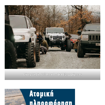
Dirty VeDi, Off Road - 4x4 Εξορμήσεις