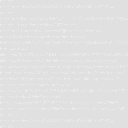
tds_title1-
f_title_font_size=”eyJhbGwiOiIxNCIsInBvcnRyYWl0IjoiMTIifQ==”
tds_title1-
f_title_font_line_height=”eyJhbGwiOiIxLjQiLCJwb3J0cmFpdCI6IjEifQ=
tds_title1-f_title_font_weight=”500″ tds_title1-
f_title_font_transform=”uppercase”][tdm_block_icon_box
tdicon_id=”tdc-font-tdmp tdc-font-tdmp-location”
icon_size=”eyJhbGwiOjM4LCJwb3J0cmFpdCI6IjMwIiwibGFuZHNjYXBlI
icon_padding=”1″
title_text=”JUNFJTkxJUNFJUI4LiUyMCVDRSVBNiVDRSVCMSVD
title_tag=”h3″ title_size=”tdm-title-xsm” button_size=”tdm-btn-md”
tds_button=”tds_button3″ content_align_horizontal=”content-horiz-left”
button_icon_space=”0″ tds_icon_box=”tds_icon_box2″ tds_icon_box2-
description_bottom_space=”0″ tds_icon_box2-title_top_space=”2″
tds_icon_box2-title_bottom_space=”-40″
tdc_css=”eyJhbGwiOnsibWFyZ2luLWJvdHRvbSI6IjAiLCJkaXNwbGF5I
tds_icon1-color=”#ffffff” tds_icon1-
hover_color=”rgba(255,255,255,0.8)” tds_title1-title_color=”#ffffff”
tds_title1-hover_title_color=”#ffffff” tds_title1-f_title_font_family=”394″
tds_title1-
f_title_font_size=”eyJhbGwiOiIxNCIsInBvcnRyYWl0IjoiMTIifQ==”
tds_title1-