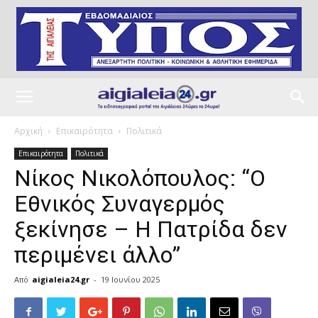
Αρχική
Επικαιρότητα
Πολιτικά
Επικαιρότητα
Πολιτικά
Νίκος Νικολόπουλος: “Ο
Εθνικός Συναγερμός
ξεκίνησε – Η Πατρίδα δεν
περιμένει άλλο”
Από
aigialeia24.gr
-
19 Ιουνίου 2025