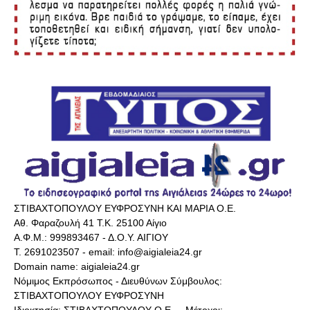
ΣΤΙΒΑΧΤΟΠΟΥΛΟΥ ΕΥΦΡΟΣΥΝΗ ΚΑΙ ΜΑΡΙΑ Ο.Ε.
Αθ. Φαραζουλή 41 Τ.Κ. 25100 Αίγιο
Α.Φ.Μ.: 999893467 - Δ.Ο.Υ. ΑΙΓΙΟΥ
Τ. 2691023507 - email: info@aigialeia24.gr
Domain name: aigialeia24.gr
Νόμιμος Εκπρόσωπος - Διευθύνων Σύμβουλος:
ΣΤΙΒΑΧΤΟΠΟΥΛΟΥ ΕΥΦΡΟΣΥΝΗ
Ιδιοκτησία: ΣΤΙΒΑΧΤΟΠΟΥΛΟΥ Ο.Ε.. - Μέτοχοι: