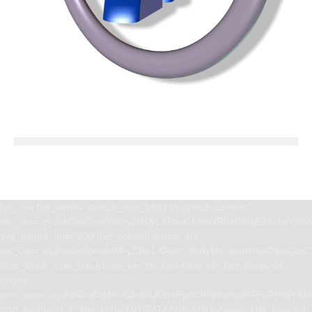
[vc_row full_width=”stretch_row_1400 td-stretch-content”
tdc_css=”eyJhbGwiOnsiYm9yZGVyLXRvcC13aWR0aCI6IjEiLCJwYWRk
svg_height_top=”200″][vc_column width=”1/4″
tdc_css=”eyJhbGwiOnsibWFyZ2luLXRvcCI6Ii0yMCIsImNvbnRlbnQta
[tdm_block_icon_box tdicon_id=”tdc-font-tdmp tdc-font-tdmp-old-
phone”
icon_size=”eyJhbGwiOjM4LCJwb3J0cmFpdCI6IjMwIiwibGFuZHNjYXBlI
icon_padding=”1″ title_text=”MjY5MTAlMjAyMzUwNw==” title_tag=”h3″