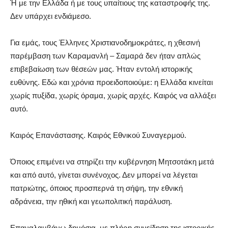
Ή με την Ελλάδα ή με τους υπαίτιους της καταστροφής της.
Δεν υπάρχει ενδιάμεσο.
Για εμάς, τους Έλληνες Χριστιανοδημοκράτες, η χθεσινή
παρέμβαση των Καραμανλή – Σαμαρά δεν ήταν απλώς
επιβεβαίωση των θέσεών μας. Ήταν εντολή ιστορικής
ευθύνης. Εδώ και χρόνια προειδοποιούμε: η Ελλάδα κινείται
χωρίς πυξίδα, χωρίς όραμα, χωρίς αρχές. Καιρός να αλλάξει
αυτό.
Καιρός Επανάστασης. Καιρός Εθνικού Συναγερμού.
Όποιος επιμένει να στηρίζει την κυβέρνηση Μητσοτάκη μετά
και από αυτό, γίνεται συνένοχος. Δεν μπορεί να λέγεται
πατριώτης, όποιος προσπερνά τη σήψη, την εθνική
αδράνεια, την ηθική και γεωπολιτική παράλυση.
Επαναλαμβάνω δημόσια, με πλήρη συνείδηση της ιστορικής