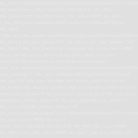
tdc_css=”eyJhbGwiOnsibWFyZ2luLWJvdHRvbSI6IjEwIiwiZGlzcGxhe
tds_icon1-hover_color=”rgba(255,255,255,0.8)” tds_title1-
title_color=”#ffffff” tds_title1-hover_title_color=”#ffffff” tds_title1-
f_title_font_size=”eyJhbGwiOiIxNCIsInBvcnRyYWl0IjoiMTIifQ==”
tds_title1-
f_title_font_line_height=”eyJhbGwiOiIxLjQiLCJwb3J0cmFpdCI6IjEifQ=
tds_title1-f_title_font_family=”394″ tds_title1-f_title_font_weight=”500″
tds_title1-f_title_font_transform=”uppercase” tds_icon1-color=”#ffffff”
tdicon_id=”tdc-font-fa tdc-font-fa-fax”][tdm_block_icon_box
tdicon_id=”tdc-font-tdmp tdc-font-tdmp-envelope-open”
icon_size=”eyJhbGwiOjM4LCJwb3J0cmFpdCI6IjMwIiwibGFuZHNjYXBlI
icon_padding=”1″ title_text=”aW5mbyU0MGFpZ2lhbGVpYTI0Lmdy”
title_tag=”h3″ title_size=”tdm-title-xsm” button_size=”tdm-btn-md”
tds_button=”tds_button3″ content_align_horizontal=”content-horiz-left”
button_icon_space=”0″ tds_icon_box=”tds_icon_box2″ tds_icon_box2-
description_bottom_space=”0″ tds_icon_box2-title_top_space=”2″
tds_icon_box2-title_bottom_space=”-40″
tdc_css=”eyJhbGwiOnsibWFyZ2luLWJvdHRvbSI6IjEwIiwiZGlzcGxhe
tds_icon1-color=”#ffffff” tds_icon1-
hover_color=”rgba(255,255,255,0.8)” tds_title1-title_color=”#ffffff”
tds_title1-hover_title_color=”#ffffff” tds_title1-f_title_font_family=”394″