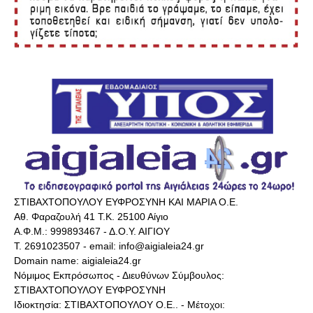
ΣΤΙΒΑΧΤΟΠΟΥΛΟΥ ΕΥΦΡΟΣΥΝΗ ΚΑΙ ΜΑΡΙΑ Ο.Ε.
Αθ. Φαραζουλή 41 Τ.Κ. 25100 Αίγιο
Α.Φ.Μ.: 999893467 - Δ.Ο.Υ. ΑΙΓΙΟΥ
Τ. 2691023507 - email: info@aigialeia24.gr
Domain name: aigialeia24.gr
Νόμιμος Εκπρόσωπος - Διευθύνων Σύμβουλος:
ΣΤΙΒΑΧΤΟΠΟΥΛΟΥ ΕΥΦΡΟΣΥΝΗ
Ιδιοκτησία: ΣΤΙΒΑΧΤΟΠΟΥΛΟΥ Ο.Ε.. - Μέτοχοι: