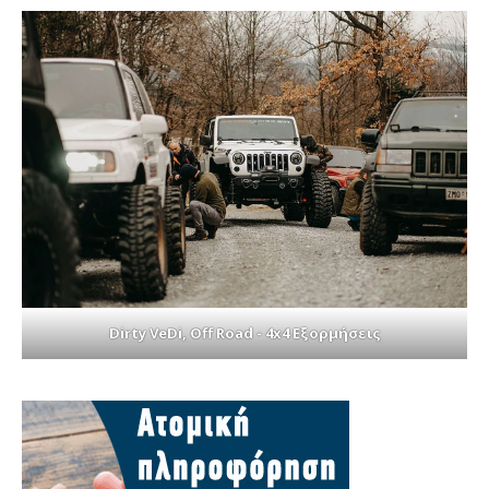
Dirty VeDi, Off Road - 4x4 Εξορμήσεις