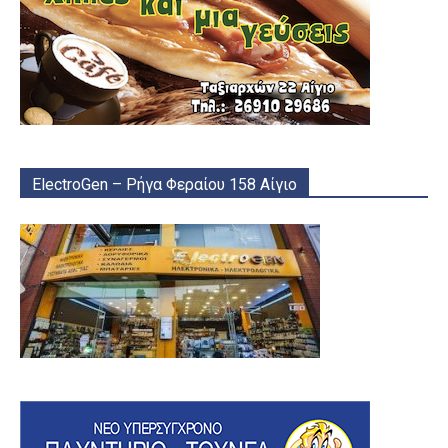
ElectroGen – Ρήγα Φεραίου 158 Αίγιο