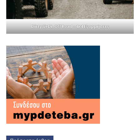
Dirty VeDi, Off Road - 4x4 Εξορμήσεις