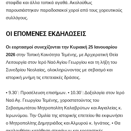
σταφίδα και άλλα τοπικά αγαθά. Ακολούθως
παρουσιάστηκαν παραδοσιακοί χοροί από τους χορευτικούς
συλλόγους.
ΟΙ ΕΠΟΜΕΝΕΣ ΕΚΔΗΛΩΣΕΙΣ
Οι εορτασμοί συνεχίζονται την Κυριακή 25 Ιανουαρίου
2026
στην Τοπική Κοινότητα Τεμένης, με Αρχιερατική Θεία
Λειτουργία στον Ιερό Ναό Αγίου Γεωργίου και τη λήξη του
Συνεδρίου Νεολαίας, ολοκληρώνοντας με σεβασμό και
ιστορική μνήμη τις επετειακές δράσεις.
• 9.30΄: Προσέλευση επισήμων.
• 10.30΄: Δοξολογία στον Ιερό
Ναό Αγ. Γεωργίου
Τεμένης
,
χοροστατούντος
του
Σεβασμιωτάτου
Μητροπολίτη Καλαβρύτων και Αιγιαλείας κ.
Ιερωνύμου. Την Ομιλία της ιστορικής επετείου θα εκφωνήσει
ο Μητροπολίτης Δημητριάδος και Αλμυρού κ. Ιγνάτιος.
• Θα
ακολουθήσει κατάθεση στεφάνων και εορταστικές