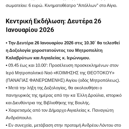
σωματείου: 6 ευρώ. Κινηματοθέατρο “Απόλλων” στο Αίγιο.
Κεντρική Εκδήλωση
:
Δευτέρα 26
Ιανουαρίου 2026
▪
Την Δευτέρα 26 Ιανουαρίου 2026 στις 10.30΄
θα τελεσθεί
η Δοξολογία χοροστατούντος του Μητροπολίτη
Καλαβρύτων και Αιγιαλείας κ. Ιερώνυμου.
▪
09.45 έως και 10.00
’:
Προσέλευση προσκεκλημένων στον
Ιερό Μητροπολιτικό Ναό «ΚΟΙΜΗΣΗΣ της ΘΕΟΤΟΚΟΥ»
(ΠΑΝΑΓΙΑΣ ΦΑΝΕΡΩΜΕΝΗΣ) Α
ιγίου (οδός Μητροπόλεως).
▪
Μετά την λήξη της Δοξολογίας, θα ακολουθήσει ο
πανηγυρικός της ημέρας από
την
κα Έλλη Δρούλια, ιστορικό
και Διευθύντρια της Βιβλιοθήκης της Βουλής.
▪
Χαιρετισμός από τον
Δήμαρχο Αιγιαλείας κ. Παναγιώτη
Ανδριόπουλο
.
▪
Εν συνεχεία, μετάβαση
στην προτομή Ανδρέου Λόντου στο