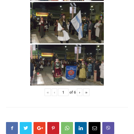
«
‹
of
6
›
»