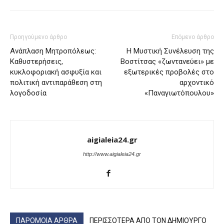
Προηγούμενο άρθρο
Επόμενο άρθρο
Ανάπλαση Μητροπόλεως:
Η Μυστική Συνέλευση της
Καθυστερήσεις,
Βοστίτσας «ζωντανεύει» με
κυκλοφοριακή ασφυξία και
εξωτερικές προβολές στο
πολιτική αντιπαράθεση στη
αρχοντικό
λογοδοσία
«Παναγιωτόπουλου»
aigialeia24.gr
http://www.aigialeia24.gr
ΠΑΡΟΜΟΙΑ ΑΡΘΡΑ
ΠΕΡΙΣΣΟΤΕΡΑ ΑΠΟ ΤΟΝ ΔΗΜΙΟΥΡΓΟ