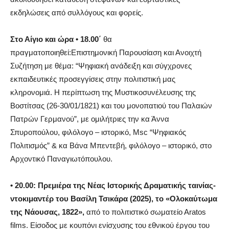
εκδηλώσεις από συλλόγους και φορείς.
Στο Αίγιο και ώρα
• 18.00΄
θα
πραγματοποιηθεί:Επιστημονική Παρουσίαση και Ανοιχτή
Συζήτηση με θέμα: “Ψηφιακή ανάδειξη και σύγχρονες
εκπαιδευτικές προσεγγίσεις στην πολιτιστική μας
κληρονομιά. Η περίπτωση της
Μυστικοσυνέλευσης
της
Βοστίτσας
(26-30/01/1821) και του μονοπατιού του Παλαιών
Πατρών Γερμανού”, με ομιλήτριες την κα Άννα
Σπυροπούλου, φιλόλογο – ιστορικό,
Msc
“Ψηφιακός
Πολιτισμός” & κα Βάνα
Μπεντεβή
, φιλόλογο – ιστορικό, στο
Αρχοντικό Παναγιωτόπουλου.
• 20.00: Πρεμιέρα της Νέας Ιστορικής Δραματικής ταινίας-
ντοκιμαντέρ του Βασίλη
Τσικάρα
(2025), το «Ολοκαύτωμα
της Νάουσας, 1822»,
από το πολιτιστικό σωματείο
Αratos
films
.
Eίσοδος
με κουπόνι ενίσχυσης του εθνικού έργου του