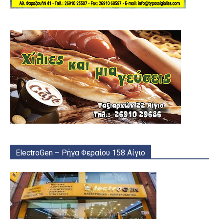
ElectroGen – Ρήγα Φεραίου 158 Αίγιο