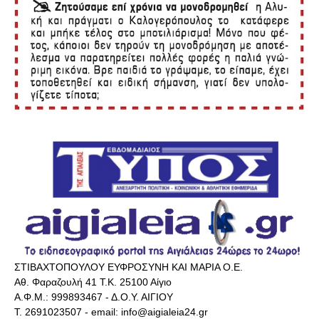
ΣΤΙΒΑΧΤΟΠΟΥΛΟΥ ΕΥΦΡΟΣΥΝΗ ΚΑΙ ΜΑΡΙΑ Ο.Ε.
Αθ. Φαραζουλή 41 Τ.Κ. 25100 Αίγιο
Α.Φ.Μ.: 999893467 - Δ.Ο.Υ. ΑΙΓΙΟΥ
Τ. 2691023507 - email: info@aigialeia24.gr