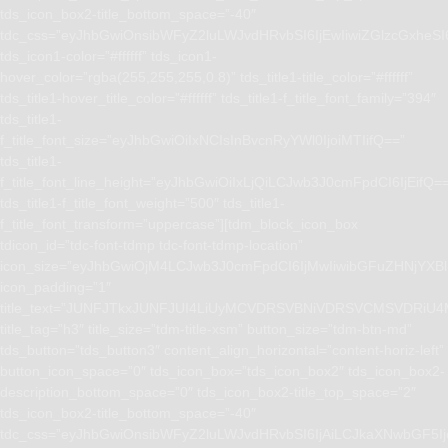
tds_icon_box2-title_bottom_space=”-40″
tdc_css=”eyJhbGwiOnsibWFyZ2luLWJvdHRvbSI6IjEwIiwiZGlzcGxhe
tds_icon1-color=”#ffffff” tds_icon1-
hover_color=”rgba(255,255,255,0.8)” tds_title1-title_color=”#ffffff”
tds_title1-hover_title_color=”#ffffff” tds_title1-f_title_font_family=”394″
tds_title1-
f_title_font_size=”eyJhbGwiOiIxNCIsInBvcnRyYWl0IjoiMTIifQ==”
tds_title1-
f_title_font_line_height=”eyJhbGwiOiIxLjQiLCJwb3J0cmFpdCI6IjEifQ=
tds_title1-f_title_font_weight=”500″ tds_title1-
f_title_font_transform=”uppercase”][tdm_block_icon_box
tdicon_id=”tdc-font-tdmp tdc-font-tdmp-location”
icon_size=”eyJhbGwiOjM4LCJwb3J0cmFpdCI6IjMwIiwibGFuZHNjYXBlI
icon_padding=”1″
title_text=”JUNFJTkxJUNFJUI4LiUyMCVDRSVBNiVDRSVCMSVD
title_tag=”h3″ title_size=”tdm-title-xsm” button_size=”tdm-btn-md”
tds_button=”tds_button3″ content_align_horizontal=”content-horiz-left”
button_icon_space=”0″ tds_icon_box=”tds_icon_box2″ tds_icon_box2-
description_bottom_space=”0″ tds_icon_box2-title_top_space=”2″
tds_icon_box2-title_bottom_space=”-40″
tdc_css=”eyJhbGwiOnsibWFyZ2luLWJvdHRvbSI6IjAiLCJkaXNwbGF5I