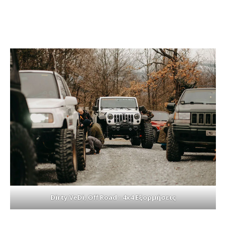
Dirty VeDi, Off Road - 4x4 Εξορμήσεις