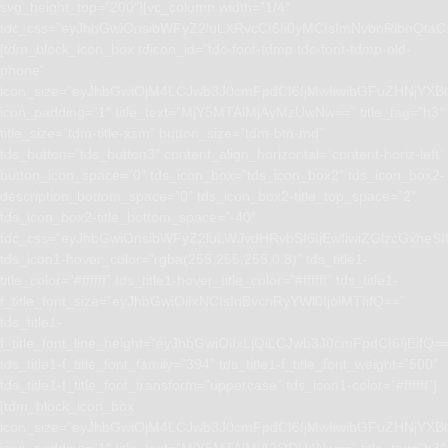
svg_height_top=”200″][vc_column width=”1/4″
tdc_css=”eyJhbGwiOnsibWFyZ2luLXRvcCI6Ii0yMCIsImNvbnRlbnQta
[tdm_block_icon_box tdicon_id=”tdc-font-tdmp tdc-font-tdmp-old-
phone”
icon_size=”eyJhbGwiOjM4LCJwb3J0cmFpdCI6IjMwIiwibGFuZHNjYXBlI
icon_padding=”1″ title_text=”MjY5MTAlMjAyMzUwNw==” title_tag=”h3″
title_size=”tdm-title-xsm” button_size=”tdm-btn-md”
tds_button=”tds_button3″ content_align_horizontal=”content-horiz-left”
button_icon_space=”0″ tds_icon_box=”tds_icon_box2″ tds_icon_box2-
description_bottom_space=”0″ tds_icon_box2-title_top_space=”2″
tds_icon_box2-title_bottom_space=”-40″
tdc_css=”eyJhbGwiOnsibWFyZ2luLWJvdHRvbSI6IjEwIiwiZGlzcGxhe
tds_icon1-hover_color=”rgba(255,255,255,0.8)” tds_title1-
title_color=”#ffffff” tds_title1-hover_title_color=”#ffffff” tds_title1-
f_title_font_size=”eyJhbGwiOiIxNCIsInBvcnRyYWl0IjoiMTIifQ==”
tds_title1-
f_title_font_line_height=”eyJhbGwiOiIxLjQiLCJwb3J0cmFpdCI6IjEifQ=
tds_title1-f_title_font_family=”394″ tds_title1-f_title_font_weight=”500″
tds_title1-f_title_font_transform=”uppercase” tds_icon1-color=”#ffffff”]
[tdm_block_icon_box
icon_size=”eyJhbGwiOjM4LCJwb3J0cmFpdCI6IjMwIiwibGFuZHNjYXBlI