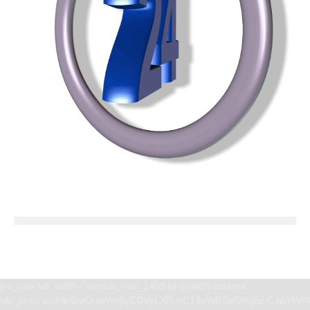
[vc_row full_width=”stretch_row_1400 td-stretch-content”
tdc_css=”eyJhbGwiOnsiYm9yZGVyLXRvcC13aWR0aCI6IjEiLCJwYWRk