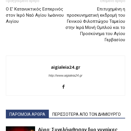
Προηγούμενο άρθρο
Επόμενο άρθρο
O Ε’ Κατανυκτικός Εσπερινός
Επιτυχημένη η
στον Ιερό Ναό Αγίου Ιωάννου
προσκυνηματική εκδρομή του
Αιγίου
Γενικού Φιλοπτώχου Ταμείου
στην Ιερά Μονή Ομπλού και το
Προσκύνημα του Αγίου
Γερβασίου
aigialeia24.gr
http://www.aigialeia24.gr
ΠΑΡΟΜΟΙΑ ΑΡΘΡΑ
ΠΕΡΙΣΣΟΤΕΡΑ ΑΠΟ ΤΟΝ ΔΗΜΙΟΥΡΓΟ
Αίγιο: Συνελήφθησαν δυο γυναίκες