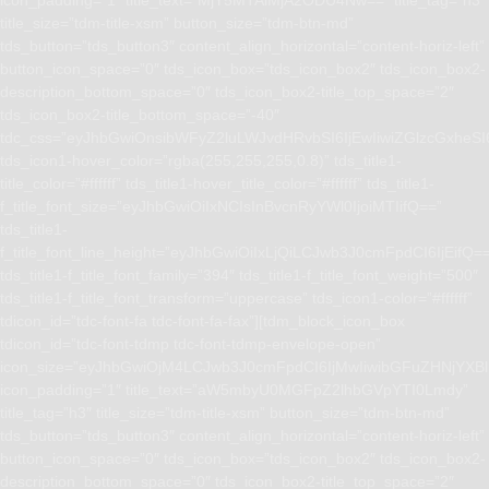
icon_padding=”1″ title_text=”MjY5MTAlMjA2ODU4Nw==” title_tag=”h3″
title_size=”tdm-title-xsm” button_size=”tdm-btn-md”
tds_button=”tds_button3″ content_align_horizontal=”content-horiz-left”
button_icon_space=”0″ tds_icon_box=”tds_icon_box2″ tds_icon_box2-
description_bottom_space=”0″ tds_icon_box2-title_top_space=”2″
tds_icon_box2-title_bottom_space=”-40″
tdc_css=”eyJhbGwiOnsibWFyZ2luLWJvdHRvbSI6IjEwIiwiZGlzcGxhe
tds_icon1-hover_color=”rgba(255,255,255,0.8)” tds_title1-
title_color=”#ffffff” tds_title1-hover_title_color=”#ffffff” tds_title1-
f_title_font_size=”eyJhbGwiOiIxNCIsInBvcnRyYWl0IjoiMTIifQ==”
tds_title1-
f_title_font_line_height=”eyJhbGwiOiIxLjQiLCJwb3J0cmFpdCI6IjEifQ=
tds_title1-f_title_font_family=”394″ tds_title1-f_title_font_weight=”500″
tds_title1-f_title_font_transform=”uppercase” tds_icon1-color=”#ffffff”
tdicon_id=”tdc-font-fa tdc-font-fa-fax”][tdm_block_icon_box
tdicon_id=”tdc-font-tdmp tdc-font-tdmp-envelope-open”
icon_size=”eyJhbGwiOjM4LCJwb3J0cmFpdCI6IjMwIiwibGFuZHNjYXBlI
icon_padding=”1″ title_text=”aW5mbyU0MGFpZ2lhbGVpYTI0Lmdy”
title_tag=”h3″ title_size=”tdm-title-xsm” button_size=”tdm-btn-md”
tds_button=”tds_button3″ content_align_horizontal=”content-horiz-left”
button_icon_space=”0″ tds_icon_box=”tds_icon_box2″ tds_icon_box2-
description_bottom_space=”0″ tds_icon_box2-title_top_space=”2″