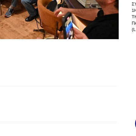
Σ
1
Τ
Π
(L