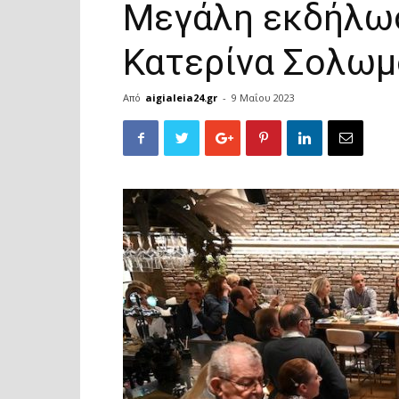
Μεγάλη εκδήλωσ
Κατερίνα Σολωμ
Από
aigialeia24.gr
-
9 Μαΐου 2023