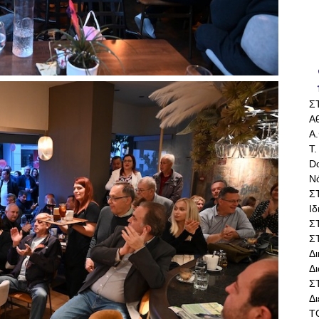
Σ
Αθ
Α.
Τ.
Do
Ν
Σ
Ι
Σ
Σ
Δ
Δι
Σ
Δ
Τ