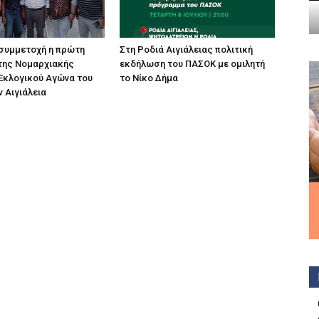
συμμετοχή η πρώτη
Στη Ροδιά Αιγιάλειας πολιτική
της Νομαρχιακής
εκδήλωση του ΠΑΣΟΚ με ομιλητή
Εκλογικού Αγώνα του
το Νίκο Δήμα
 Αιγιάλεια