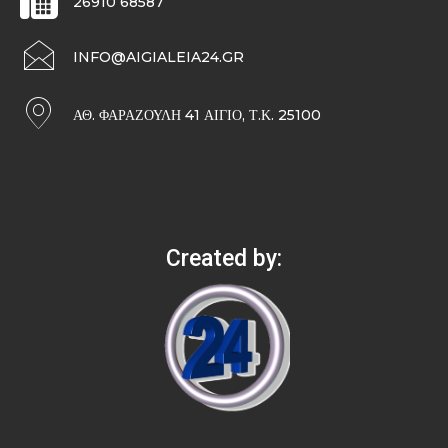
26910 68587
INFO@AIGIALEIA24.GR
ΑΘ. ΦΑΡΑΖΟΥΛΉ 41 ΑΊΓΙΟ, Τ.Κ. 25100
Created by: