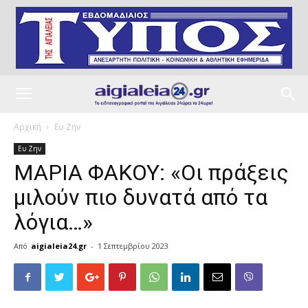
Αρχική
Ευ Ζην
Ευ Ζην
ΜΑΡΙΑ ΦΑΚΟΥ: «Οι πράξεις
μιλούν πιο δυνατά από τα
λόγια…»
Από
aigialeia24.gr
-
1 Σεπτεμβρίου 2023