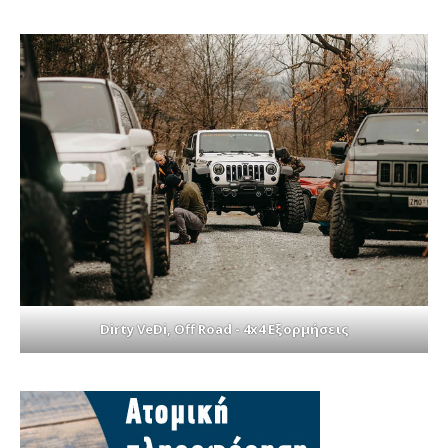
Dirty VeDi, Off Road - 4x4 Εξορμήσεις