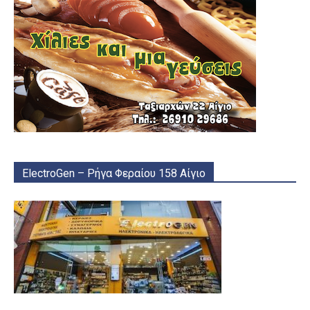
ElectroGen – Ρήγα Φεραίου 158 Αίγιο