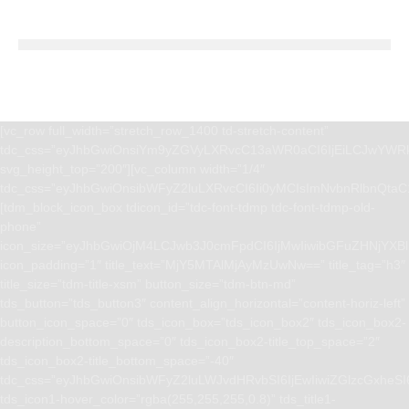
[vc_row full_width=”stretch_row_1400 td-stretch-content”
tdc_css=”eyJhbGwiOnsiYm9yZGVyLXRvcC13aWR0aCI6IjEiLCJwYWRk
svg_height_top=”200″][vc_column width=”1/4″
tdc_css=”eyJhbGwiOnsibWFyZ2luLXRvcCI6Ii0yMCIsImNvbnRlbnQta
[tdm_block_icon_box tdicon_id=”tdc-font-tdmp tdc-font-tdmp-old-
phone”
icon_size=”eyJhbGwiOjM4LCJwb3J0cmFpdCI6IjMwIiwibGFuZHNjYXBlI
icon_padding=”1″ title_text=”MjY5MTAlMjAyMzUwNw==” title_tag=”h3″
title_size=”tdm-title-xsm” button_size=”tdm-btn-md”
tds_button=”tds_button3″ content_align_horizontal=”content-horiz-left”
button_icon_space=”0″ tds_icon_box=”tds_icon_box2″ tds_icon_box2-
description_bottom_space=”0″ tds_icon_box2-title_top_space=”2″
tds_icon_box2-title_bottom_space=”-40″
tdc_css=”eyJhbGwiOnsibWFyZ2luLWJvdHRvbSI6IjEwIiwiZGlzcGxhe
tds_icon1-hover_color=”rgba(255,255,255,0.8)” tds_title1-