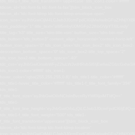
tds_title1-f_title_font_transform=”uppercase” tds_icon1-color=”#ffffff”
tdicon_id=”tdc-font-fa tdc-font-fa-fax”][tdm_block_icon_box
tdicon_id=”tdc-font-tdmp tdc-font-tdmp-envelope-open”
icon_size=”eyJhbGwiOjM4LCJwb3J0cmFpdCI6IjMwIiwibGFuZHNjYXBlI
icon_padding=”1″ title_text=”aW5mbyU0MGFpZ2lhbGVpYTI0Lmdy”
title_tag=”h3″ title_size=”tdm-title-xsm” button_size=”tdm-btn-md”
tds_button=”tds_button3″ content_align_horizontal=”content-horiz-left”
button_icon_space=”0″ tds_icon_box=”tds_icon_box2″ tds_icon_box2-
description_bottom_space=”0″ tds_icon_box2-title_top_space=”2″
tds_icon_box2-title_bottom_space=”-40″
tdc_css=”eyJhbGwiOnsibWFyZ2luLWJvdHRvbSI6IjEwIiwiZGlzcGxhe
tds_icon1-color=”#ffffff” tds_icon1-
hover_color=”rgba(255,255,255,0.8)” tds_title1-title_color=”#ffffff”
tds_title1-hover_title_color=”#ffffff” tds_title1-f_title_font_family=”394″
tds_title1-
f_title_font_size=”eyJhbGwiOiIxNCIsInBvcnRyYWl0IjoiMTIifQ==”
tds_title1-
f_title_font_line_height=”eyJhbGwiOiIxLjQiLCJwb3J0cmFpdCI6IjEifQ=
tds_title1-f_title_font_weight=”500″ tds_title1-
f_title_font_transform=”uppercase”][tdm_block_icon_box
tdicon_id=”tdc-font-tdmp tdc-font-tdmp-location”
icon_size=”eyJhbGwiOjM4LCJwb3J0cmFpdCI6IjMwIiwibGFuZHNjYXBlI