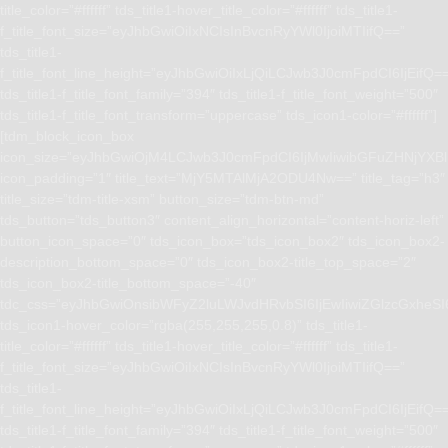
title_color=”#ffffff” tds_title1-hover_title_color=”#ffffff” tds_title1-
f_title_font_size=”eyJhbGwiOiIxNCIsInBvcnRyYWl0IjoiMTIifQ==”
tds_title1-
f_title_font_line_height=”eyJhbGwiOiIxLjQiLCJwb3J0cmFpdCI6IjEifQ=
tds_title1-f_title_font_family=”394″ tds_title1-f_title_font_weight=”500″
tds_title1-f_title_font_transform=”uppercase” tds_icon1-color=”#ffffff”]
[tdm_block_icon_box
icon_size=”eyJhbGwiOjM4LCJwb3J0cmFpdCI6IjMwIiwibGFuZHNjYXBlI
icon_padding=”1″ title_text=”MjY5MTAlMjA2ODU4Nw==” title_tag=”h3″
title_size=”tdm-title-xsm” button_size=”tdm-btn-md”
tds_button=”tds_button3″ content_align_horizontal=”content-horiz-left”
button_icon_space=”0″ tds_icon_box=”tds_icon_box2″ tds_icon_box2-
description_bottom_space=”0″ tds_icon_box2-title_top_space=”2″
tds_icon_box2-title_bottom_space=”-40″
tdc_css=”eyJhbGwiOnsibWFyZ2luLWJvdHRvbSI6IjEwIiwiZGlzcGxhe
tds_icon1-hover_color=”rgba(255,255,255,0.8)” tds_title1-
title_color=”#ffffff” tds_title1-hover_title_color=”#ffffff” tds_title1-
f_title_font_size=”eyJhbGwiOiIxNCIsInBvcnRyYWl0IjoiMTIifQ==”
tds_title1-
f_title_font_line_height=”eyJhbGwiOiIxLjQiLCJwb3J0cmFpdCI6IjEifQ=
tds_title1-f_title_font_family=”394″ tds_title1-f_title_font_weight=”500″