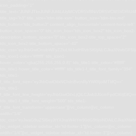
icon_padding=”1″
title_text=”JUNFJTkxJUNFJUI4LiUyMCVDRSVBNiVDRSVCMSVD
title_tag=”h3″ title_size=”tdm-title-xsm” button_size=”tdm-btn-md”
tds_button=”tds_button3″ content_align_horizontal=”content-horiz-left”
button_icon_space=”0″ tds_icon_box=”tds_icon_box2″ tds_icon_box2-
description_bottom_space=”0″ tds_icon_box2-title_top_space=”2″
tds_icon_box2-title_bottom_space=”-40″
tdc_css=”eyJhbGwiOnsibWFyZ2luLWJvdHRvbSI6IjAiLCJkaXNwbGF5I
tds_icon1-color=”#ffffff” tds_icon1-
hover_color=”rgba(255,255,255,0.8)” tds_title1-title_color=”#ffffff”
tds_title1-hover_title_color=”#ffffff” tds_title1-f_title_font_family=”394″
tds_title1-
f_title_font_size=”eyJhbGwiOiIxNCIsInBvcnRyYWl0IjoiMTIifQ==”
tds_title1-
f_title_font_line_height=”eyJhbGwiOiIxLjQiLCJwb3J0cmFpdCI6IjEifQ=
tds_title1-f_title_font_weight=”500″ tds_title1-
f_title_font_transform=”uppercase”][/vc_column][vc_column
width=”1/4″
tdc_css=”eyJwaG9uZSI6eyJtYXJnaW4tYm90dG9tIjoiNDAiLCJkaXNwb
[vc_widget_sidebar sidebar_id=”td-footer-1″][/vc_column][vc_column
width=”1/4″][vc_widget_sidebar sidebar_id=”td-footer-3″][/vc_column]