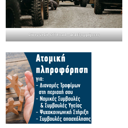
Dirty VeDi, Off Road - 4x4 Εξορμήσεις