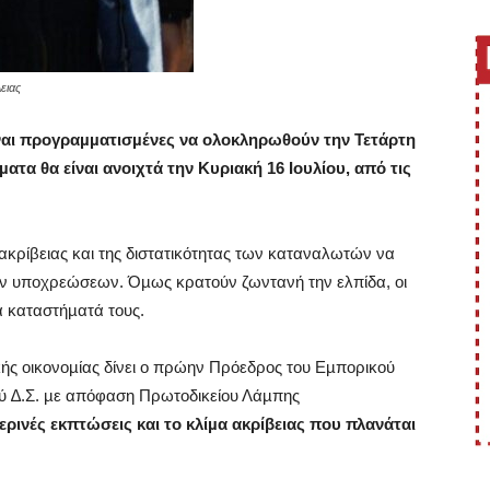
ειας
είναι προγραµµατισµένες να ολοκληρωθούν την Τετάρτη
τα θα είναι ανοιχτά την Κυριακή 16 Ιουλίου, από τις
ακρίβειας και της διστατικότητας των καταναλωτών να
ν υποχρεώσεων. Όµως κρατούν ζωντανή την ελπίδα, οι
 καταστήµατά τους.
κής οικονοµίας δίνει ο πρώην Πρόεδρος του Εµπορικού
ού ∆.Σ. µε απόφαση Πρωτοδικείου Λάµπης
ερινές εκπτώσεις και το κλίµα ακρίβειας που πλανάται