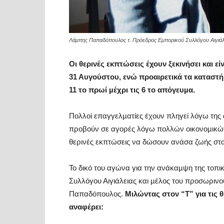
Λάμπης Παπαδόπουλος τ. Πρόεδρος Εμπορικού Συλλόγου Αιγιάλ
Οι θερινές εκπτώσεις έχουν ξεκινήσει και 
31 Αυγούστου, ενώ προαιρετικά τα καταστήµα
11 το πρωί µέχρι τις 6 το απόγευµα.
Πολλοί επαγγελµατίες έχουν πληγεί λόγω της 
προβούν σε αγορές λόγω πολλών οικονοµικώ
θερινές εκπτώσεις να δώσουν ανάσα ζωής στα
To δικό του αγώνα για την ανάκαµψη της τοπι
Συλλόγου Αιγιάλειας και µέλος του προσωριν
Παπαδόπουλος.
Μιλώντας στον “Τ” για τις θ
αναφέρει: