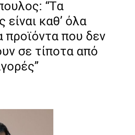
ουλος: “Tα
 είναι καθ’ όλα
α προϊόντα που δεν
υν σε τίποτα από
αγορές”