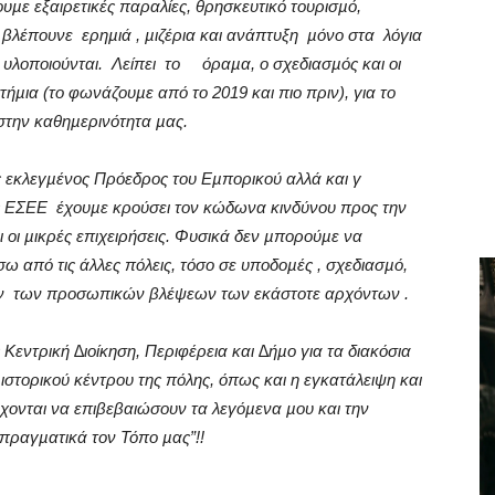
υµε εξαιρετικές παραλίες, θρησκευτικό τουρισµό,
 βλέπουνε
ερηµιά , µιζέρια και ανάπτυξη
µόνο στα
λόγια
υλοποιούνται.
Λείπει
το
όραµα, ο σχεδιασµός και οι
ήµια (το φωνάζουµε από το 2019 και πιο πριν), για το
 στην καθηµερινότητα µας.
 εκλεγµένος Πρόεδρος του Εµπορικού αλλά και γ
ς ΕΣΕΕ
έχουµε κρούσει τον κώδωνα κινδύνου προς την
οι µικρές επιχειρήσεις. Φυσικά δεν µπορούµε να
ίσω από τις άλλες πόλεις, τόσο σε υποδοµές , σχεδιασµό,
ν
των προσωπικών βλέψεων των εκάστοτε αρχόντων .
Κεντρική ∆ιοίκηση, Περιφέρεια και ∆ήµο για τα διακόσια
ιστορικού κέντρου της πόλης, όπως και η εγκατάλειψη και
ρχονται να επιβεβαιώσουν τα λεγόµενα µου και την
ραγµατικά τον Τόπο µας”!!