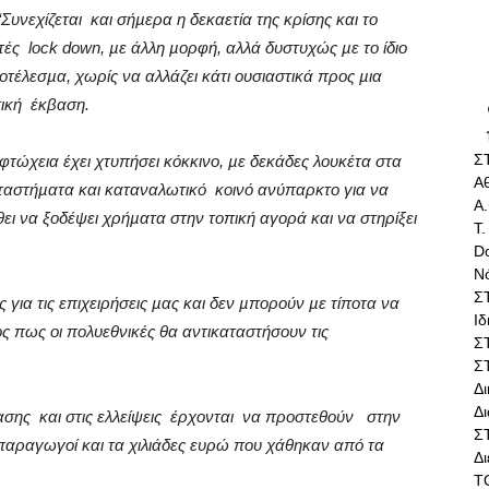
Συνεχίζεται
και σήµερα η δεκαετία της κρίσης και το
τές
lock down, µε άλλη µορφή, αλλά δυστυχώς µε το ίδιο
οτέλεσµα, χωρίς να αλλάζει κάτι ουσιαστικά προς µια
ική
έκβαση.
Σ
φτώχεια έχει χτυπήσει κόκκινο, µε δεκάδες λουκέτα στα
Αθ
ταστήµατα και καταναλωτικό
κοινό ανύπαρκτο για να
Α.
θει να ξοδέψει χρήµατα στην τοπική αγορά και να στηρίξει
Τ.
Do
Ν
Σ
ες για τις επιχειρήσεις µας και δεν µπορούν µε τίποτα να
Ι
ς πως οι πολυεθνικές θα αντικαταστήσουν τις
Σ
Σ
Δ
Δι
ασης
και στις ελλείψεις
έρχονται
να προστεθούν
στην
Σ
ιδοπαραγωγοί και τα χιλιάδες ευρώ που χάθηκαν από τα
Δ
Τ