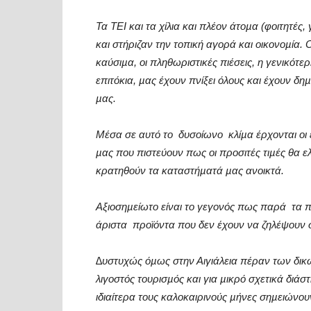
Τα ΤΕΙ και τα χίλια και πλέον άτοµα (φοιτητές
και στήριζαν την τοπική αγορά και οικονοµία. 
καύσιµα, οι πληθωριστικές πιέσεις, η γενικότε
επιτόκια, µας έχουν πνίξει όλους και έχουν δ
µας.
Μέσα σε αυτό το
δυσοίωνο
κλίµα έρχονται οι
µας που πιστεύουν πως οι προσιτές τιµές θα 
κρατηθούν τα καταστήµατά µας ανοικτά.
Αξιοσηµείωτο είναι το γεγονός πως παρά
τα 
άριστα
προϊόντα που δεν έχουν να ζηλέψουν 
∆υστυχώς όµως στην Αιγιάλεια πέραν των δικώ
λιγοστός τουρισµός και για µικρό σχετικά διάσ
ιδιαίτερα τους καλοκαιρινούς µήνες σηµειώνου