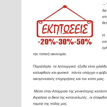
–
“
διε
απ
θετ
Η
κα
έρ
την τοπική οικονοµία.
Παράλληλα
τα λειτουργικά
έξοδα είναι χιλιάδ
καλυφθούν και φυσικά
πάντα υπάρχει ο φόβο
οικογενειακές επιχειρήσεις και τον κόπο µιας.
Μέσα στην Απόρροια της γενικότερης κατάστ
Αιγιάλεια οι δικοί της καταναλωτές , οι σταφ
ταµεία της πόλης µας.