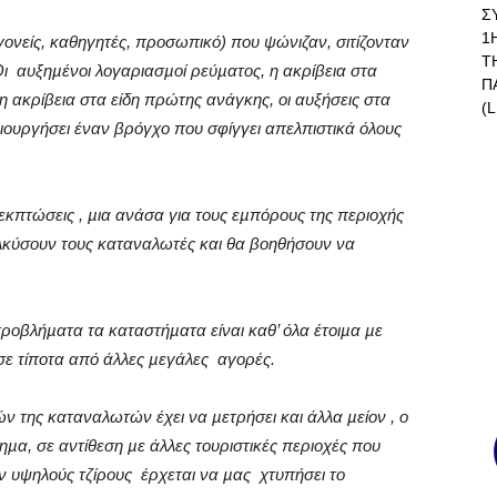
Σ
1
, γονείς, καθηγητές, προσωπικό) που ψώνιζαν, σιτίζονταν
Τ
Οι
αυξηµένοι λογαριασµοί ρεύµατος, η ακρίβεια στα
Π
ρη ακρίβεια στα είδη πρώτης ανάγκης, οι αυξήσεις στα
(L
ηµιουργήσει έναν βρόγχο που σφίγγει απελπιστικά όλους
 εκπτώσεις , µια ανάσα για τους εµπόρους της περιοχής
ελκύσουν τους καταναλωτές και θα βοηθήσουν να
προβλήµατα τα καταστήµατα είναι καθ’ όλα έτοιµα µε
σε τίποτα από άλλες µεγάλες
αγορές.
ν της καταναλωτών έχει να µετρήσει και άλλα µείον , ο
τηµα, σε αντίθεση µε άλλες τουριστικές περιοχές που
ν υψηλούς τζίρους
έρχεται να µας
χτυπήσει το