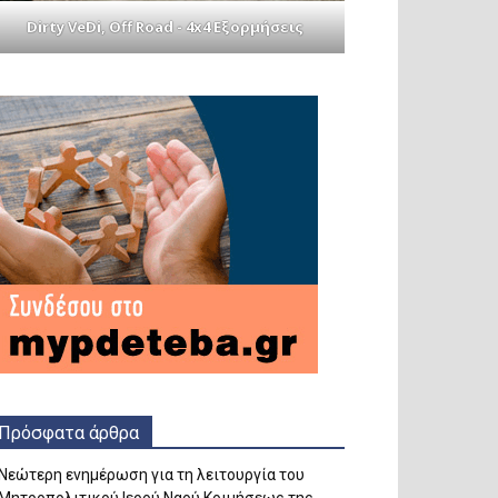
Dirty VeDi, Off Road - 4x4 Εξορμήσεις
Πρόσφατα άρθρα
Νεώτερη ενημέρωση για τη λειτουργία του