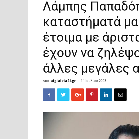
Λάμπης Παπαδόπ
καταστήματά μας
έτοιμα με άριστ
έχουν να ζηλέψο
άλλες μεγάλες 
Από
aigialeia24.gr
-
14 Ιουλίου 2023