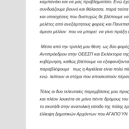
καµπανάκι και να µας προβληµατίσει. Ενώ έχο
συνδυάζουµε βουνό και θάλασσα, παρά ταύτα
και υποσχέσεις που δυστυχώς δε βλέπουµε να 
µελέτες από ανεξάρτητους φορείς και Πανεπιστ
άµεσο µέλλον
που να µπορεί
να γίνει πράξη
Μέσα από την τριπλή µου θέση
ως δύο φορές
Αντιπρόεδρου στην ΟΕΕΣΠ και Εκλέκτορα τη
κυβέρνηση, καθώς βλέπουµε να εξαφανίζονται 
παραβλέψουµε
πως η Αιγιάλεια είναι πολύ π
ενώ
λείπουν οι στόχοι που αποσκοπούν πέρα
Τέλος οι δυο τελευταίες παρεµβάσεις µου προς 
και πλέον λουκέτα σε µόνο πέντε δρόµους του 
το σκοτάδι στην ανατολική είσοδο της πόλης έ
έλλειψη ∆ηµοτικών Αρχόντων που ΑΓΑΠΟΎΝ π