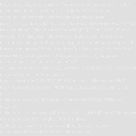
tds_title1-f_title_font_transform=”uppercase” tds_icon1-color=”#ffffff”
tdicon_id=”tdc-font-fa tdc-font-fa-fax”][tdm_block_icon_box
tdicon_id=”tdc-font-tdmp tdc-font-tdmp-envelope-open”
icon_size=”eyJhbGwiOjM4LCJwb3J0cmFpdCI6IjMwIiwibGFuZHNjYXBlI
icon_padding=”1″ title_text=”aW5mbyU0MGFpZ2lhbGVpYTI0Lmdy”
title_tag=”h3″ title_size=”tdm-title-xsm” button_size=”tdm-btn-md”
tds_button=”tds_button3″ content_align_horizontal=”content-horiz-left”
button_icon_space=”0″ tds_icon_box=”tds_icon_box2″ tds_icon_box2-
description_bottom_space=”0″ tds_icon_box2-title_top_space=”2″
tds_icon_box2-title_bottom_space=”-40″
tdc_css=”eyJhbGwiOnsibWFyZ2luLWJvdHRvbSI6IjEwIiwiZGlzcGxhe
tds_icon1-color=”#ffffff” tds_icon1-
hover_color=”rgba(255,255,255,0.8)” tds_title1-title_color=”#ffffff”
tds_title1-hover_title_color=”#ffffff” tds_title1-f_title_font_family=”394″
tds_title1-
f_title_font_size=”eyJhbGwiOiIxNCIsInBvcnRyYWl0IjoiMTIifQ==”
tds_title1-
f_title_font_line_height=”eyJhbGwiOiIxLjQiLCJwb3J0cmFpdCI6IjEifQ=
tds_title1-f_title_font_weight=”500″ tds_title1-
f_title_font_transform=”uppercase”][tdm_block_icon_box
tdicon_id=”tdc-font-tdmp tdc-font-tdmp-location”