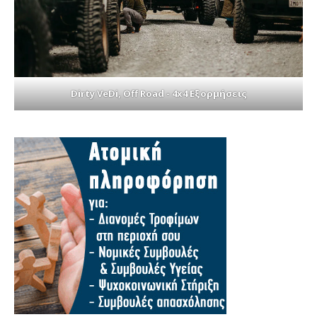
Dirty VeDi, Off Road - 4x4 Εξορμήσεις