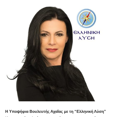
Η Υποψήφια Βουλευτής Αχαΐας με τη “Ελληνική Λύση”