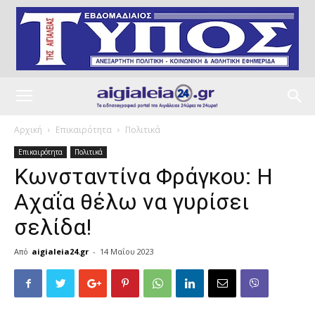
Αρχική
Επικαιρότητα
Πολιτικά
Επικαιρότητα
Πολιτικά
Κωνσταντίνα Φράγκου: Η
Αχαΐα θέλω να γυρίσει
σελίδα!
Από
aigialeia24.gr
-
14 Μαΐου 2023