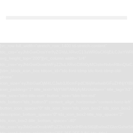
[vc_row full_width=”stretch_row_1400 td-stretch-content”
tdc_css=”eyJhbGwiOnsiYm9yZGVyLXRvcC13aWR0aCI6IjEiLCJwYWRk
svg_height_top=”200″][vc_column width=”1/4″
tdc_css=”eyJhbGwiOnsibWFyZ2luLXRvcCI6Ii0yMCIsImNvbnRlbnQta
[tdm_block_icon_box tdicon_id=”tdc-font-tdmp tdc-font-tdmp-old-
phone”
icon_size=”eyJhbGwiOjM4LCJwb3J0cmFpdCI6IjMwIiwibGFuZHNjYXBlI
icon_padding=”1″ title_text=”MjY5MTAlMjAyMzUwNw==” title_tag=”h3″
title_size=”tdm-title-xsm” button_size=”tdm-btn-md”
tds_button=”tds_button3″ content_align_horizontal=”content-horiz-left”
button_icon_space=”0″ tds_icon_box=”tds_icon_box2″ tds_icon_box2-
description_bottom_space=”0″ tds_icon_box2-title_top_space=”2″
tds_icon_box2-title_bottom_space=”-40″
tdc_css=”eyJhbGwiOnsibWFyZ2luLWJvdHRvbSI6IjEwIiwiZGlzcGxhe
tds_icon1-hover_color=”rgba(255,255,255,0.8)” tds_title1-