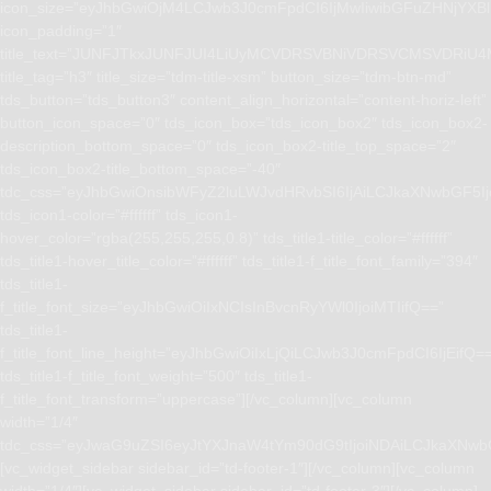
icon_size=”eyJhbGwiOjM4LCJwb3J0cmFpdCI6IjMwIiwibGFuZHNjYXBlI
icon_padding=”1″
title_text=”JUNFJTkxJUNFJUI4LiUyMCVDRSVBNiVDRSVCMSVD
title_tag=”h3″ title_size=”tdm-title-xsm” button_size=”tdm-btn-md”
tds_button=”tds_button3″ content_align_horizontal=”content-horiz-left”
button_icon_space=”0″ tds_icon_box=”tds_icon_box2″ tds_icon_box2-
description_bottom_space=”0″ tds_icon_box2-title_top_space=”2″
tds_icon_box2-title_bottom_space=”-40″
tdc_css=”eyJhbGwiOnsibWFyZ2luLWJvdHRvbSI6IjAiLCJkaXNwbGF5I
tds_icon1-color=”#ffffff” tds_icon1-
hover_color=”rgba(255,255,255,0.8)” tds_title1-title_color=”#ffffff”
tds_title1-hover_title_color=”#ffffff” tds_title1-f_title_font_family=”394″
tds_title1-
f_title_font_size=”eyJhbGwiOiIxNCIsInBvcnRyYWl0IjoiMTIifQ==”
tds_title1-
f_title_font_line_height=”eyJhbGwiOiIxLjQiLCJwb3J0cmFpdCI6IjEifQ=
tds_title1-f_title_font_weight=”500″ tds_title1-
f_title_font_transform=”uppercase”][/vc_column][vc_column
width=”1/4″
tdc_css=”eyJwaG9uZSI6eyJtYXJnaW4tYm90dG9tIjoiNDAiLCJkaXNwb
[vc_widget_sidebar sidebar_id=”td-footer-1″][/vc_column][vc_column
width=”1/4″][vc_widget_sidebar sidebar_id=”td-footer-3″][/vc_column]