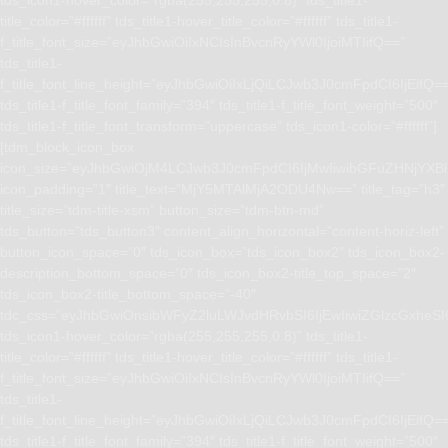
title_color=”#ffffff” tds_title1-hover_title_color=”#ffffff” tds_title1-
f_title_font_size=”eyJhbGwiOiIxNCIsInBvcnRyYWl0IjoiMTIifQ==”
tds_title1-
f_title_font_line_height=”eyJhbGwiOiIxLjQiLCJwb3J0cmFpdCI6IjEifQ=
tds_title1-f_title_font_family=”394″ tds_title1-f_title_font_weight=”500″
tds_title1-f_title_font_transform=”uppercase” tds_icon1-color=”#ffffff”]
[tdm_block_icon_box
icon_size=”eyJhbGwiOjM4LCJwb3J0cmFpdCI6IjMwIiwibGFuZHNjYXBlI
icon_padding=”1″ title_text=”MjY5MTAlMjA2ODU4Nw==” title_tag=”h3″
title_size=”tdm-title-xsm” button_size=”tdm-btn-md”
tds_button=”tds_button3″ content_align_horizontal=”content-horiz-left”
button_icon_space=”0″ tds_icon_box=”tds_icon_box2″ tds_icon_box2-
description_bottom_space=”0″ tds_icon_box2-title_top_space=”2″
tds_icon_box2-title_bottom_space=”-40″
tdc_css=”eyJhbGwiOnsibWFyZ2luLWJvdHRvbSI6IjEwIiwiZGlzcGxhe
tds_icon1-hover_color=”rgba(255,255,255,0.8)” tds_title1-
title_color=”#ffffff” tds_title1-hover_title_color=”#ffffff” tds_title1-
f_title_font_size=”eyJhbGwiOiIxNCIsInBvcnRyYWl0IjoiMTIifQ==”
tds_title1-
f_title_font_line_height=”eyJhbGwiOiIxLjQiLCJwb3J0cmFpdCI6IjEifQ=
tds_title1-f_title_font_family=”394″ tds_title1-f_title_font_weight=”500″